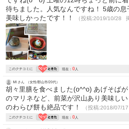
ですね(o^^o) 土曜の12時ちょっと前
待ちました。人気なんですね！ 5歳の
美味しかったです！！
（投稿:2019/10/28 
0
このクチコミに
現在：
人
MI さん （女性/郡山市/20代）
胡々里膳を食べました(o^^o) あげそ
のマリネなど、前菜が沢山あり美味しいし楽
のわらび餅も絶品です！
（投稿:2018/07/1
0
このクチコミに
現在：
人