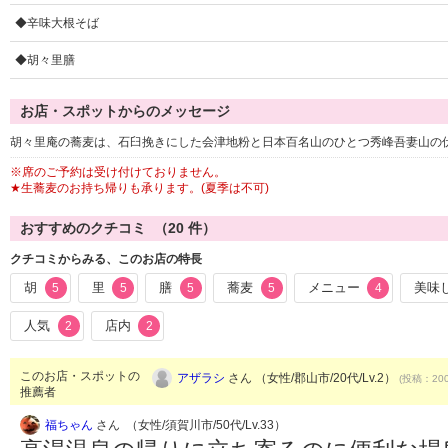
◆辛味大根そば
◆胡々里膳
お店・スポットからのメッセージ
胡々里庵の蕎麦は、石臼挽きにした会津地粉と日本百名山のひとつ秀峰吾妻山の
※席のご予約は受け付けておりません。
★生蕎麦のお持ち帰りも承ります。(夏季は不可)
おすすめのクチコミ （
20
件）
クチコミからみる、このお店の特長
胡
里
膳
蕎麦
メニュー
美味
5
5
5
5
4
人気
店内
2
2
このお店・スポットの
アザラシ
さん （女性/郡山市/20代/Lv.2）
(投稿：200
推薦者
福ちゃん
さん （女性/須賀川市/50代/Lv.33）