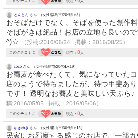
0
このクチコミに
現在：
人
とんとん
さん （女性/福島市/20代/Lv.8）
おそばだけでなく、そばを使った創作料
そばがきは絶品！お店の立地も良いので清
^)☆
（投稿:2016/08/24 掲載：2016/08/25）
0
このクチコミに
現在：
人
coco
さん （女性/福島市/20代/Lv.19）
お蕎麦が食べたくて、気になっていたコ
店のようで待ちましたが、待つ甲斐あり
です！ 透明なお蕎麦と美味しい天ぷら♪
稿:2016/05/05 掲載：2016/05/06）
0
このクチコミに
現在：
人
ゆきゆき
さん （女性/郡山市/30代/Lv.13）
民家にお邪魔する感じのお店で、一部カ