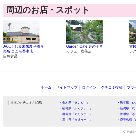
周辺のお店・スポット
JAふくしま未来農産物直
Garden Cafe 庭の千草
古民
売所 ここら吾妻店
カフェ・喫茶店
レ
自然食品
ホーム
サイトマップ
ログイン
クチコミ投稿
プラ
全国のクチコミナビ(R)
・栃木県「栃ナビ！」
・熊本県「ひ
・福島県「ふくラボ！」
・新潟県「な
・群馬県「ぐんラボ！」
・香川県「さ
・石川県「金沢ラボ！」
・鹿児島県「
(C) HitBit