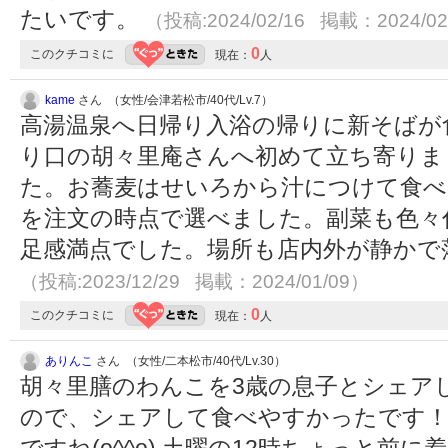
たいです。
（投稿:2024/02/16 掲載：2024/02
0
このクチコミに
現在：
人
kame
さん （女性/会津若松市/40代/Lv.7）
高湯温泉へ日帰り入浴の帰りに新そばが
り口の胡々里庵さんへ初めて立ち寄りま
た。お蕎麦はせいろから汁につけて食べ
を注文の時点で選べました。副菜も色々
足感満点でした。場所も店内外が静かで
（投稿:2023/12/29 掲載：2024/01/09）
0
このクチコミに
現在：
人
ありんこ
さん （女性/二本松市/40代/Lv.30）
胡々里膳のわんこを3歳の息子とシェア
ので、シェアして食べやすかったです！