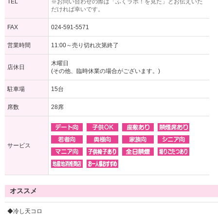
TEL
※お問い合わせの際は「ふくラボ！を見た」とお伝えいた
だければ幸いです。
FAX
024-591-5571
営業時間
11:00～売り切れ次第終了
木曜日
店休日
(その他、臨時休業の場合がございます。)
駐車場
15台
席数
28席
サービス
オススメ
◆冷し天コロ