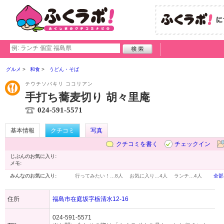
グルメ
和食
うどん・そば
テウチソバキリ ココリアン
手打ち蕎麦切り 胡々里庵
024-591-5571
基本情報
クチコミ
写真
クチコミを書く
チェックイン
じぶんのお気に入り:
メモ:
みんなのお気に入り:
行ってみたい！…
8人
お気に入り…
4人
ランチ…
4人
全部
住所
福島市在庭坂字栃清水12-16
024-591-5571