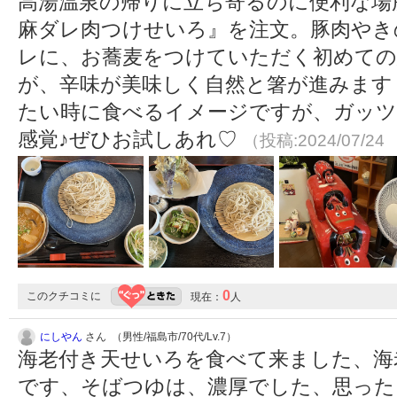
高湯温泉の帰りに立ち寄るのに便利な場
麻ダレ肉つけせいろ』を注文。豚肉やき
レに、お蕎麦をつけていただく初めての
が、辛味が美味しく自然と箸が進みます
たい時に食べるイメージですが、ガッツ
感覚♪ぜひお試しあれ♡
（投稿:2024/07/24
0
このクチコミに
現在：
人
にしやん
さん （男性/福島市/70代/Lv.7）
海老付き天せいろを食べて来ました、海
です、そばつゆは、濃厚でした、思った