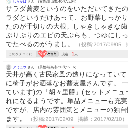
しらかば
さん （女性/郡山市/40代/Lv.64）
サラダ蕎麦というのをいただいてきた
ラダというだけあって、お野菜しっかり
たのが千切りの大根。しゃきしゃきな歯
ぷりぷりのエビの天ぷらも、つゆにし
でたべるのがうまし。
（投稿:2017/09/05 
1
このクチコミに
現在：
人
アミュウ
さん （男性/福島市/50代/Lv.16）
天井が高く古民家風の造りになっていて
に椅子がお洒落なお蕎麦屋さんです。 一
ています)の「胡々里膳」(セットメニュー
れになるようです。単品メニューも充実
ですが、店内の雰囲気とメニューの独自
ます。
（投稿:2017/02/09 掲載：2017/02/10）