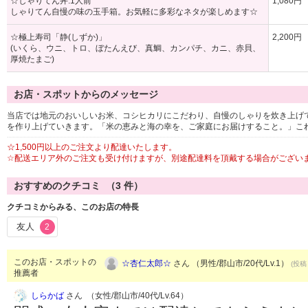
☆しゃりてん丼:1人前
1,080円
しゃりてん自慢の味の玉手箱。お気軽に多彩なネタが楽しめます☆
☆極上寿司「静(しずか)」
2,200円
(いくら、ウニ、トロ、ぼたんえび、真鯛、カンパチ、カニ、赤貝、
厚焼たまご)
お店・スポットからのメッセージ
当店では地元のおいしいお米、コシヒカリにこだわり、自慢のしゃりを炊き上げ
を作り上げていきます。「米の恵みと海の幸を、ご家庭にお届けすること。」こ
☆1,500円以上のご注文より配達いたします。
☆配送エリア外のご注文も受け付けますが、別途配達料を頂戴する場合がござい
おすすめのクチコミ （
3
件）
クチコミからみる、このお店の特長
友人
2
このお店・スポットの
☆杏仁太郎☆
さん （男性/郡山市/20代/Lv.1）
(投稿：
推薦者
しらかば
さん （女性/郡山市/40代/Lv.64）