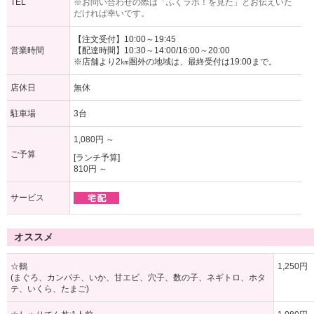
TEL
※お問い合わせの際は「ふくラボ！を見た」とお伝えいた
だければ幸いです。
【注文受付】10:00～19:45
営業時間
【配達時間】10:30～14:00/16:00～20:00
※店舗より2㎞圏外の地域は、最終受付は19:00まで。
店休日
無休
駐車場
3台
1,080円 ～
ご予算
[ランチ予算]
810円 ～
サービス
オススメ
☆鶴
1,250円
(まぐろ、カンパチ、いか、甘エビ、穴子、数の子、ネギトロ、ホタ
テ、いくら、たまご)