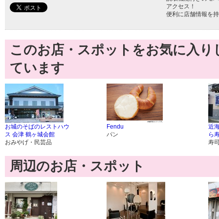
アクセス！
便利に店舗情報を持
このお店・スポットをお気に入り
ています
お城のそばのレストハウ
Fendu
近
ス 会津 鶴ヶ城会館
パン
ら
おみやげ・民芸品
寿
周辺のお店・スポット