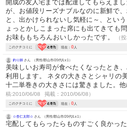
開成の友人宅までは配達してもらえまし
が、お値段リーズナブルなのに新鮮で、
と、出かけられないし気軽に～、という
ょっとかしこまった席にも出てきても
お味ももちろんおいしかったです。
（投稿
0
このクチコミに
現在：
人
釣り師
さん （男性/郡山市/20代/Lv.1）
美味しいお寿司が食べたくなったとき、
利用します。 ネタの大きさとシャリの
十二単巻きの大きさには驚きました。
稿:2010/06/08 掲載：2010/06/08）
0
このクチコミに
現在：
人
☆杏仁太郎☆
さん （男性/郡山市/20代/Lv.1）
宅配してもらったらものすごく良かった