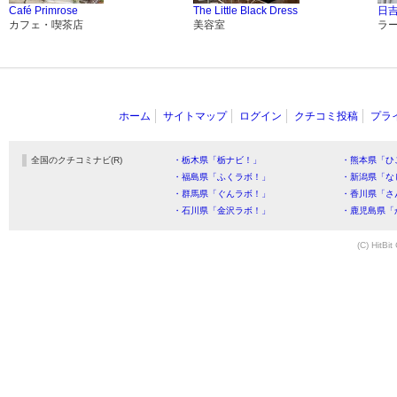
Café Primrose
The Little Black Dress
日
カフェ・喫茶店
美容室
ラ
ホーム
サイトマップ
ログイン
クチコミ投稿
プラ
全国のクチコミナビ(R)
・栃木県「栃ナビ！」
・熊本県「ひ
・福島県「ふくラボ！」
・新潟県「な
・群馬県「ぐんラボ！」
・香川県「さ
・石川県「金沢ラボ！」
・鹿児島県「
(C) HitBit