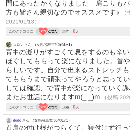
間にあったかくなりました。肩こりも
方も皆さん親切なのでオススメです♪
（投
2021/01/13）
0
このクチコミに
現在：
人
コロン
さん （女性/福島市/40代/Lv.1）
背中の凝りがすごくて息をするのも辛い
ほぐしてもらって楽になりました。首や
らしいです。自分で出来るストレッチも
てもらうまで頑張ってやろうと思ってい
しては確認、で背中が楽になっていく課
またお世話になりますm(_ _)m
（投稿:2020
0
このクチコミに
現在：
人
dodo
さん （女性/福島市/50代/Lv.1）
首肩の付け根がつらくて、寝付けず行っ