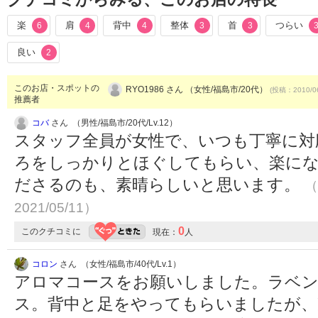
楽
肩
背中
整体
首
つらい
6
4
4
3
3
良い
2
このお店・スポットの
RYO1986 さん （女性/福島市/20代）
(投稿：2010/0
推薦者
コバ
さん （男性/福島市/20代/Lv.12）
スタッフ全員が女性で、いつも丁寧に対
ろをしっかりとほぐしてもらい、楽にな
ださるのも、素晴らしいと思います。
（
2021/05/11）
0
このクチコミに
現在：
人
コロン
さん （女性/福島市/40代/Lv.1）
アロマコースをお願いしました。ラベ
ス。背中と足をやってもらいましたが、