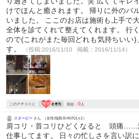
り過ぎてしまいました。笑 広くてキレ
けでほんと癒されます。 帰りに外のバ
いました。 ここのお店は施術も上手で大
全体を診てくれて整えてくれます。 行
ので(これがまた毎回どれも気持ちいい
す。
（投稿:2016/11/10 掲載：2016/11/14）
0
このクチコミに
現在：
人
スヌーピー
さん （女性/福島市/40代/Lv.2）
肩コリ・首コリひどくなると 頭痛……
仕事してます。 日々の忙しさを言い訳