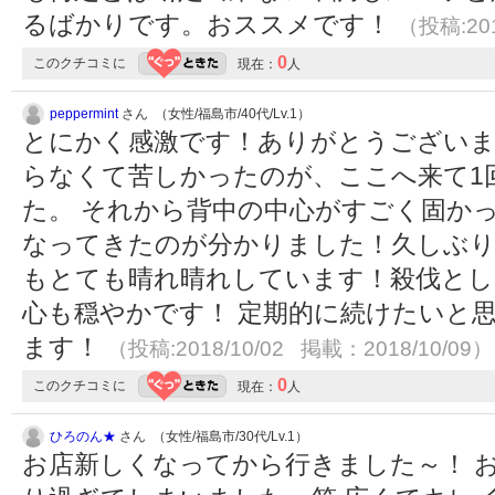
るばかりです。おススメです！
（投稿:201
0
このクチコミに
現在：
人
peppermint
さん （女性/福島市/40代/Lv.1）
とにかく感激です！ありがとうございま
らなくて苦しかったのが、ここへ来て1
た。 それから背中の中心がすごく固か
なってきたのが分かりました！久しぶり
もとても晴れ晴れしています！殺伐とし
心も穏やかです！ 定期的に続けたいと
ます！
（投稿:2018/10/02 掲載：2018/10/09）
0
このクチコミに
現在：
人
ひろのん★
さん （女性/福島市/30代/Lv.1）
お店新しくなってから行きました～！ 