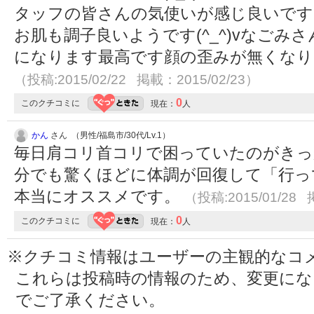
タッフの皆さんの気使いが感じ良いです
お肌も調子良いようです(^_^)vなご
になります最高です顔の歪みが無くなります
（投稿:2015/02/22 掲載：2015/02/23）
0
このクチコミに
現在：
人
かん
さん （男性/福島市/30代/Lv.1）
毎日肩コリ首コリで困っていたのがきっ
分でも驚くほどに体調が回復して「行っ
本当にオススメです。
（投稿:2015/01/28 
0
このクチコミに
現在：
人
※クチコミ情報はユーザーの主観的なコ
これらは投稿時の情報のため、変更に
でご了承ください。