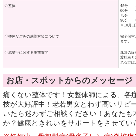
◇整体
45分 4
60分 6
75分 7
90分 8
※10月1
◇整体なごみの感染対策について
完全個室
ます。
◇感染症に関する事前質問
風邪の症
渡航者と
れる方は
お店・スポットからのメッセージ
痛くない整体です！女整体師による、各
技が大好評中！老若男女とわず高いリピ
いたら迷わずご相談ください！あなたも
か？健康ときれいをサポートをさせてい