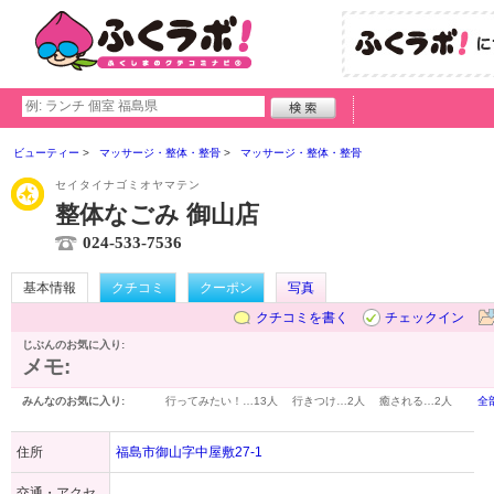
ビューティー
マッサージ・整体・整骨
マッサージ・整体・整骨
セイタイナゴミオヤマテン
整体なごみ 御山店
024-533-7536
基本情報
クチコミ
クーポン
写真
クチコミを書く
チェックイン
じぶんのお気に入り:
メモ:
みんなのお気に入り:
行ってみたい！…
13人
行きつけ…
2人
癒される…
2人
全
住所
福島市御山字中屋敷27-1
交通・アクセ