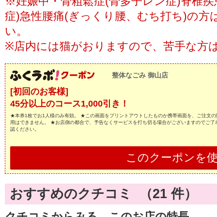
※妊娠中・骨粗鬆症(骨多子レン症)脊椎
症)急性腰痛(ぎっくり腰、むち打ち)の
い。
※店内には猫がおりますので、苦手な方
整体なごみ 御山店
[初回のお客様]
45分以上のコース1,000引き！
★本券1枚でお1人様のみ有効。 ★この画面をプリントアウトしたものか携帯画面を、ご注文の
用はできません。 ★お店側の都合で、予告なくサービスを打ち切る場合がございますのでご了
認ください。
このクーポンを
おすすめのクチコミ （
21
件）
クチコミからみる、このお店の特長