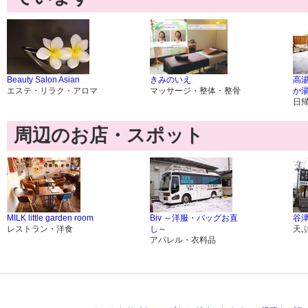
Beauty Salon Asian
きみのいえ
高
エステ・リラク・アロマ
マッサージ・整体・整骨
か
日
周辺のお店・スポット
MILK little garden room
Biv ～洋服・バッグお直
谷
レストラン・洋食
し～
天
アパレル・衣料品