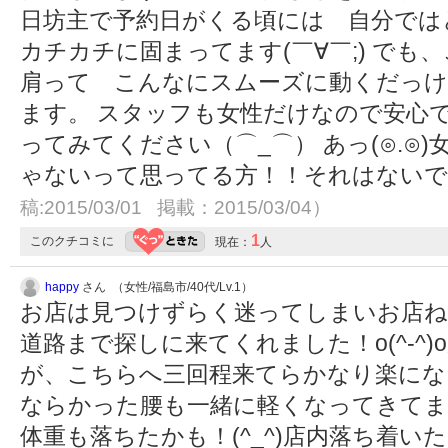
日坊主で予約日がくる頃には 自分では
カチカチに固まってます(￣∀￣;) で
肩って こんなにスムーズに動くだっけ
ます。 スタッフも女性だけなので安心
ってみてください（⌒_⌒） あっ(⊙.⊙
ゃないって思ってる方！！それはないで
稿:2015/03/01 掲載：2015/03/04）
1
このクチコミに
現在：
人
happy
さん （女性/福島市/40代/Lv.1）
お店は見つけずらく迷ってしまいお店ね
道路まで探しに来てくれました！o(^-^
が、こちらへ三回程来てらかなり楽にな
ならかった腰も一緒に軽くなってきてま
体重も落ちたかも！(^_^)店内落ち着