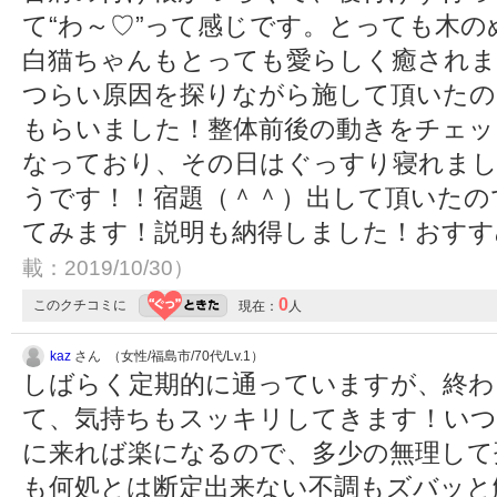
て“わ～♡”って感じです。とっても木
白猫ちゃんもとっても愛らしく癒されま
つらい原因を探りながら施して頂いたの
もらいました！整体前後の動きをチェッ
なっており、その日はぐっすり寝れまし
うです！！宿題（＾＾）出して頂いたの
てみます！説明も納得しました！おす
載：2019/10/30）
0
このクチコミに
現在：
人
kaz
さん （女性/福島市/70代/Lv.1）
しばらく定期的に通っていますが、終わ
て、気持ちもスッキリしてきます！いつ
に来れば楽になるので、多少の無理して
も何処とは断定出来ない不調もズバッと