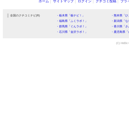
ホーム
サイトマップ
ログイン
クチコミ投稿
プラ
全国のクチコミナビ(R)
・栃木県「栃ナビ！」
・熊本県「ひ
・福島県「ふくラボ！」
・新潟県「な
・群馬県「ぐんラボ！」
・香川県「さ
・石川県「金沢ラボ！」
・鹿児島県「
(C) HitBit