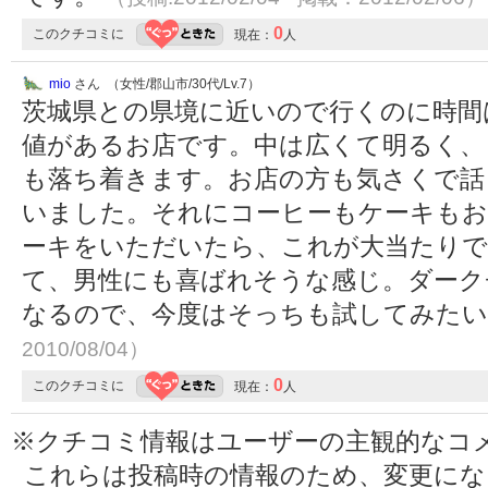
0
このクチコミに
現在：
人
mio
さん （女性/郡山市/30代/Lv.7）
茨城県との県境に近いので行くのに時間
値があるお店です。中は広くて明るく、
も落ち着きます。お店の方も気さくで話
いました。それにコーヒーもケーキもお
ーキをいただいたら、これが大当たりで
て、男性にも喜ばれそうな感じ。ダーク
なるので、今度はそっちも試してみた
2010/08/04）
0
このクチコミに
現在：
人
※クチコミ情報はユーザーの主観的なコ
これらは投稿時の情報のため、変更に