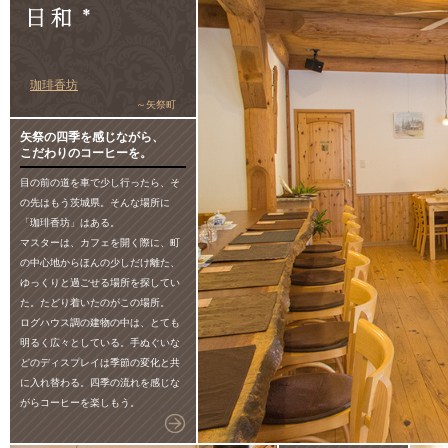
珈琲香坊
～矢祭町
矢祭の四季を感じながら、
こだわりのコーヒーを。
目の前の道を車で少し行ったら、そ
の先はもう茨城県。そんな場所に
「珈琲香坊」はある。
マスターは、カフェを開く際に、町
の中心地からほんの少しだけ離た、
ゆっくりと過ごせる場所を探してい
た。たどり着いたのがこの場所。
ログハウス調の建物の中は、とても
明るく広々としている。手ぬぐいな
どのディスプレイは季節の変化と共
に入れ替わる。四季の流れを感じな
がらコーヒーを楽しもう。