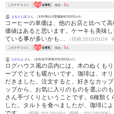
0
このクチコミに
現在：
人
えもとしほ
さん （女性/東白川郡棚倉町/30代/Lv.4）
コーヒーの単価は、他のお店と比べて高
価値はあると思います。ケーキも美味し
ている事が多いかも…
（投稿:2015/01/24 
0
このクチコミに
現在：
人
たかたん
さん （女性/岩手県奥州市/30代/Lv.1）
ログハウス風の店内には、木のぬくもり
ーブでとても暖かいです。珈琲は、オ
だきました。注文すると、好きなカップ
ップから、お気に入りのものを選ぶのも
さん手づくりということです。6種類く
した。タルトを食べましたが、珈琲によ
です。
（投稿:2012/02/04 掲載：2012/02/06）