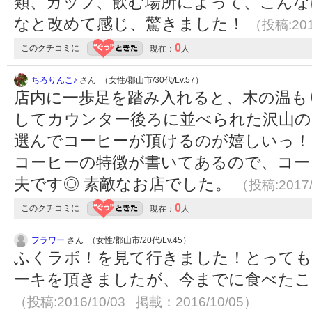
類、カップ、飲む場所によって、こんな
なと改めて感じ、驚きました！
（投稿:201
0
このクチコミに
現在：
人
ちろりんこ♪
さん （女性/郡山市/30代/Lv.57）
店内に一歩足を踏み入れると、木の温も
してカウンター後ろに並べられた沢山の
選んでコーヒーが頂けるのが嬉しいっ！
コーヒーの特徴が書いてあるので、コー
夫です◎ 素敵なお店でした。
（投稿:2017/
0
このクチコミに
現在：
人
フラワー
さん （女性/郡山市/20代/Lv.45）
ふくラボ！を見て行きました！とっても
ーキを頂きましたが、今までに食べたこ
（投稿:2016/10/03 掲載：2016/10/05）