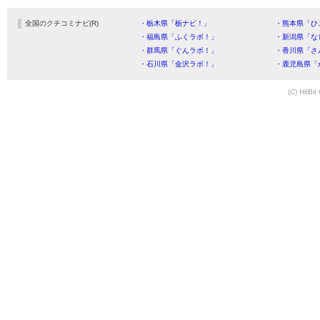
全国のクチコミナビ(R)
・栃木県「栃ナビ！」
・熊本県「ひ
・福島県「ふくラボ！」
・新潟県「な
・群馬県「ぐんラボ！」
・香川県「さ
・石川県「金沢ラボ！」
・鹿児島県「
(C) HitBit