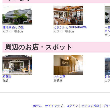
珈琲蔵 ぬりの里
えきかふぇ SHIRAKAWA
～
カフェ・喫茶店
カフェ・喫茶店
ロン
マ
周辺のお店・スポット
相良園
さかな家
Shir
食品
居酒屋
カ
ホーム
サイトマップ
ログイン
クチコミ投稿
プラ