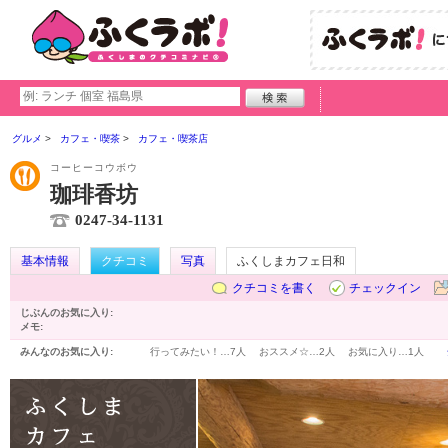
グルメ
カフェ・喫茶
カフェ・喫茶店
コーヒーコウボウ
珈琲香坊
0247-34-1131
基本情報
クチコミ
写真
ふくしまカフェ日和
クチコミを書く
チェックイン
じぶんのお気に入り:
メモ:
みんなのお気に入り:
行ってみたい！…
7人
おススメ☆…
2人
お気に入り…
1人