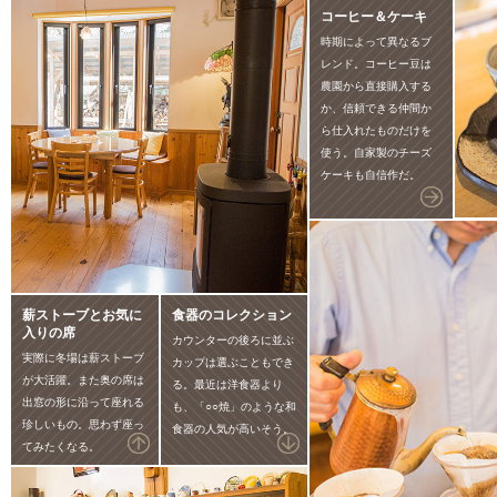
コーヒー＆ケーキ
時期によって異なるブ
レンド。コーヒー豆は
農園から直接購入する
か、信頼できる仲間か
ら仕入れたものだけを
使う。自家製のチーズ
ケーキも自信作だ。
薪ストーブとお気に
食器のコレクション
入りの席
カウンターの後ろに並ぶ
実際に冬場は薪ストーブ
カップは選ぶこともでき
が大活躍。また奥の席は
る。最近は洋食器より
出窓の形に沿って座れる
も、「○○焼」のような和
珍しいもの。思わず座っ
食器の人気が高いそう。
てみたくなる。