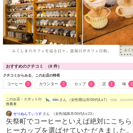
おすすめのクチコミ （
8
件）
クチコミからみる、このお店の特長
コーヒー
カウンター
カップ
店
味
7
2
2
2
2
このお店・スポットの
mio
さん （女性/郡山市/30代/Lv.7）
(投稿：2010/08/
推薦者
せりぬんてぃうす
さん （女性/福島市/30代/Lv.23）
矢祭町でコーヒーといえば絶対にこちら
ヒーカップを選ばせていただきました。