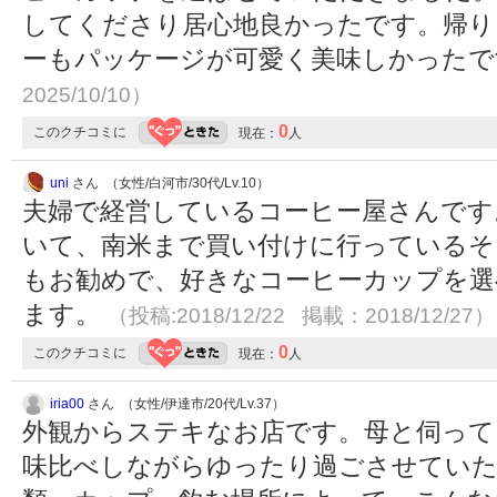
してくださり居心地良かったです。帰り
ーもパッケージが可愛く美味しかった
2025/10/10）
0
このクチコミに
現在：
人
uni
さん （女性/白河市/30代/Lv.10）
夫婦で経営しているコーヒー屋さんです
いて、南米まで買い付けに行っているそ
もお勧めで、好きなコーヒーカップを選
ます。
（投稿:2018/12/22 掲載：2018/12/27）
0
このクチコミに
現在：
人
iria00
さん （女性/伊達市/20代/Lv.37）
外観からステキなお店です。母と伺って
味比べしながらゆったり過ごさせていた