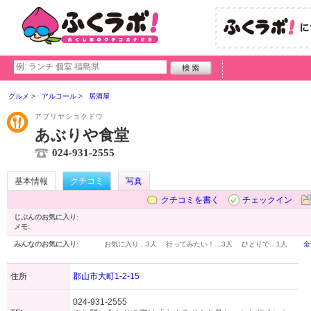
グルメ
アルコール
居酒屋
アブリヤショクドウ
あぶりや食堂
024-931-2555
基本情報
クチコミ
写真
クチコミを書く
チェックイン
じぶんのお気に入り:
メモ:
みんなのお気に入り:
お気に入り…
3人
行ってみたい！…
3人
ひとりで…
1人
全
住所
郡山市大町1-2-15
024-931-2555