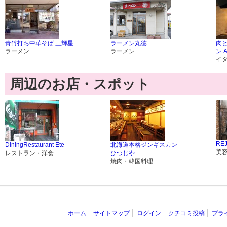
青竹打ち中華そば 三輝星
ラーメン丸徳
肉
ラーメン
ラーメン
ン A
イ
周辺のお店・スポット
REJ
DiningRestaurant Ete
北海道本格ジンギスカン
美
レストラン・洋食
ひつじや
焼肉・韓国料理
ホーム
サイトマップ
ログイン
クチコミ投稿
プラ