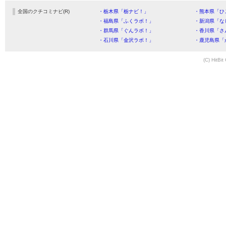
全国のクチコミナビ(R)
・栃木県「栃ナビ！」
・熊本県「ひ
・福島県「ふくラボ！」
・新潟県「な
・群馬県「ぐんラボ！」
・香川県「さ
・石川県「金沢ラボ！」
・鹿児島県「
(C) HitBit