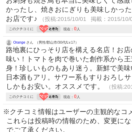
お刺身も焼き鳥も本当に美味しくて感激
かったし、焼きおにぎりも美味しかっ
お店です♪
（投稿:2015/10/01 掲載：2015/10/
0
このクチコミに
現在：
人
Orange
さん （男性/郡山市/30代/Lv.17）
路地裏にひっそり店を構える名店！お店
味い！トマトを肉で巻いた創作系から王
身！珍しいものもあり迷う。新鮮で美味
日本酒もアリ。サワー系もすりおろしサ
しかもお安い。オススメです。
（投稿:201
0
このクチコミに
現在：
人
※クチコミ情報はユーザーの主観的なコ
これらは投稿時の情報のため、変更に
でご了承ください。