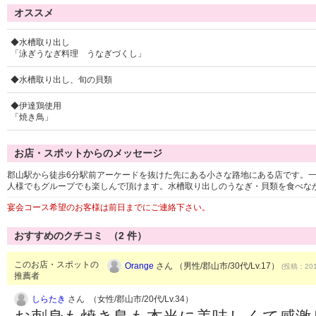
オススメ
◆水槽取り出し
「泳ぎうなぎ料理 うなぎづくし」
◆水槽取り出し、旬の貝類
◆伊達鶏使用
「焼き鳥」
お店・スポットからのメッセージ
郡山駅から徒歩6分駅前アーケードを抜けた先にある小さな路地にある店です。
人様でもグループでも楽しんで頂けます。水槽取り出しのうなぎ・貝類を食べな
宴会コース希望のお客様は前日までにご連絡下さい。
おすすめのクチコミ （
2
件）
このお店・スポットの
Orange
さん （男性/郡山市/30代/Lv.17）
(投稿：201
推薦者
しらたき
さん （女性/郡山市/20代/Lv.34）