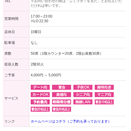
TEL
※お問い合わせの際は「ふくラボ！を見た」とお伝えいた
だければ幸いです。
17:00～23:00
営業時間
※LO 22:30
店休日
日曜日
駐車場
なし
席数
50席（1階カウンター20席、2階お座敷30席）
収容人数
2階30人
ご予算
4,000円 ～ 5,000円
サービス
リンク
ホームページはコチラ（ご予約も承っております）