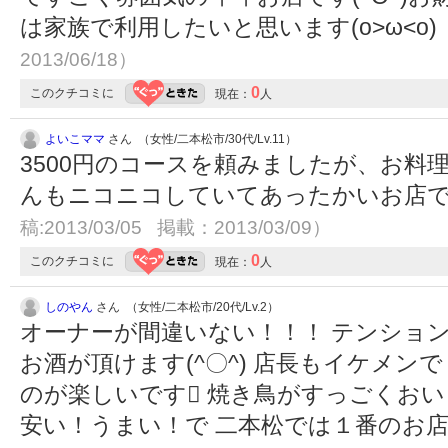
は家族で利用したいと思います(o>ω<o)
2013/06/18）
0
このクチコミに
現在：
人
よいこママ
さん （女性/二本松市/30代/Lv.11）
3500円のコースを頼みましたが、お料
んもニコニコしていてあったかいお店で
稿:2013/03/05 掲載：2013/03/09）
0
このクチコミに
現在：
人
しのやん
さん （女性/二本松市/20代/Lv.2）
オーナーが間違いない！！！ テンショ
お酒が頂けます(^〇^) 店長もイケメン
のが楽しいです 焼き鳥がすっごくおい
安い！うまい！で 二本松では１番のお店