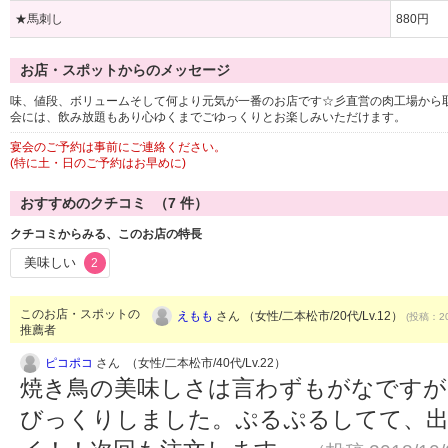
★馬刺し
880円
お店・スポットからのメッセージ
味、値段、ボリュームそして何より元気が一番のお店です☆彡直営の肉工場から
会には、飲み放題もあり心ゆくまでごゆっくりとお楽しみいただけます。
宴会のご予約は事前にご連絡ください。
(特に土・日のご予約はお早めに)
おすすめのクチコミ （
7
件）
クチコミからみる、このお店の特長
美味しい
2
このお店・スポットの
えもも
さん （女性/二本松市/20代/Lv.12）
(投稿：20
推薦者
ピコポコ
さん （女性/二本松市/40代/Lv.22）
焼き鳥の美味しさは言わずもがなですが
びっくりしました。ぷるぷるしてて、