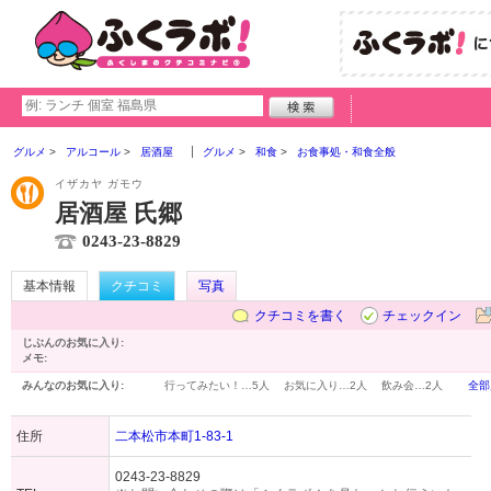
グルメ
アルコール
居酒屋
グルメ
和食
お食事処・和食全般
イザカヤ ガモウ
居酒屋 氏郷
0243-23-8829
基本情報
クチコミ
写真
クチコミを書く
チェックイン
じぶんのお気に入り:
メモ:
みんなのお気に入り:
行ってみたい！…
5人
お気に入り…
2人
飲み会…
2人
全部
住所
二本松市本町1-83-1
0243-23-8829