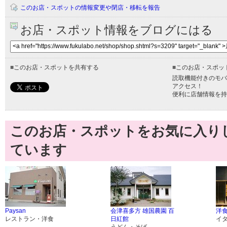
このお店・スポットの情報変更や閉店・移転を報告
お店・スポット情報をブログにはる
■
このお店・スポットを共有する
■
このお店・スポッ
読取機能付きのモバ
アクセス！
便利に店舗情報を持
このお店・スポットをお気に入り
ています
Paysan
会津喜多方 雄国農園 百
洋
レストラン・洋食
日紅館
イ
うどん・そば