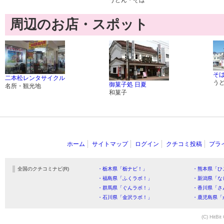
周辺のお店・スポット
そば
二本松レンタサイクル
う
御菓子処 日夏
名所・観光地
和菓子
ホーム
サイトマップ
ログイン
クチコミ投稿
プラ
全国のクチコミナビ(R)
・栃木県「栃ナビ！」
・熊本県「ひ
・福島県「ふくラボ！」
・新潟県「な
・群馬県「ぐんラボ！」
・香川県「さ
・石川県「金沢ラボ！」
・鹿児島県「
(C) HitBit