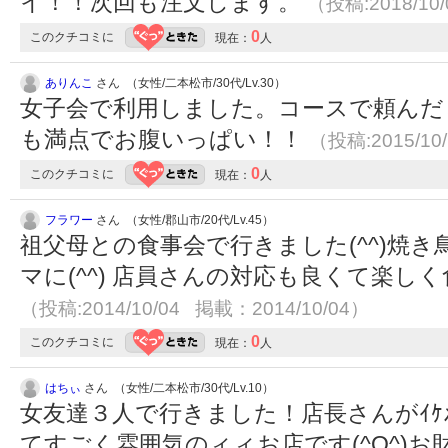
イ！！次回も注文します。
（投稿:2018/10
0
このクチコミに
現在：
人
ありんこ
さん （女性/二本松市/30代/Lv.30）
女子会で利用しました。コースで頼んだ
も満点でお腹いっぱい！！
（投稿:2015/10
0
このクチコミに
現在：
人
フラワー
さん （女性/郡山市/20代/Lv.45）
祖父母との食事会で行きました(^^)焼
マに(^^) 店員さんの対応も良くて楽しく
（投稿:2014/10/04 掲載：2014/10/04）
0
このクチコミに
現在：
人
はちぃ
さん （女性/二本松市/30代/Lv.10）
女友達３人で行きました！店長さんがｲｹ
てすごく雰囲気のィィお店です(^O^)