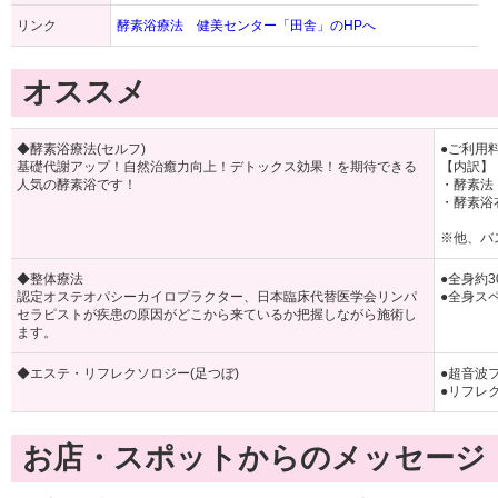
リンク
酵素浴療法 健美センター「田舎」のHPへ
オススメ
◆酵素浴療法(セルフ)
●ご利用料
基礎代謝アップ！自然治癒力向上！デトックス効果！を期待できる
【内訳】
人気の酵素浴です！
・酵素法
・酵素浴
※他、バ
◆整体療法
●全身約3
認定オステオパシーカイロプラクター、日本臨床代替医学会リンパ
●全身スペ
セラピストが疾患の原因がどこから来ているか把握しながら施術し
ます。
◆エステ・リフレクソロジー(足つぼ)
●超音波フ
●リフレク
お店・スポットからのメッセージ