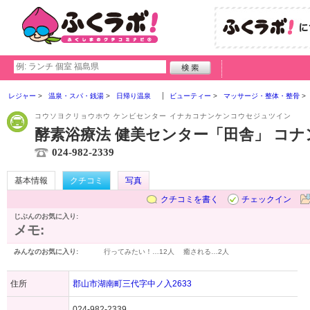
レジャー
温泉・スパ・銭湯
日帰り温泉
ビューティー
マッサージ・整体・整骨
コウソヨクリョウホウ ケンビセンター イナカコナンケンコウセジュツイン
酵素浴療法 健美センター「田舎」 コ
024-982-2339
基本情報
クチコミ
写真
クチコミを書く
チェックイン
じぶんのお気に入り:
メモ:
みんなのお気に入り:
行ってみたい！…
12人
癒される…
2人
住所
郡山市湖南町三代字中ノ入2633
024-982-2339