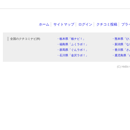
ホーム
サイトマップ
ログイン
クチコミ投稿
プラ
全国のクチコミナビ(R)
・栃木県「栃ナビ！」
・熊本県「ひ
・福島県「ふくラボ！」
・新潟県「な
・群馬県「ぐんラボ！」
・香川県「さ
・石川県「金沢ラボ！」
・鹿児島県「
(C) HitBit