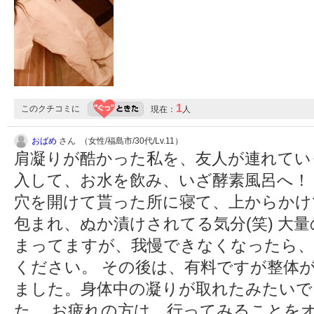
1
このクチコミに
現在：
人
おばめ
さん （女性/福島市/30代/Lv.11）
肩凝りが酷かった私を、友人が連れてい
入して、お水を飲み、いざ酵素風呂へ！
穴を開けて貰った所に寝て、上からかけ
包まれ、ぬか漬けされてる気分(笑) 大
まってますが、我慢できなくなったら、
ください。 その後は、有料ですが整体が
ました。身体中の凝りが取れたみたいで
た。 お疲れの方は、行ってみることをオスス