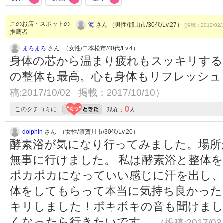
このお店・スポットの
海
さん （男性/郡山市/30代/Lv.27）
(投稿：2012/02/
推薦者
まろまろ
さん （女性/二本松市/40代/Lv.4）
身体の芯から温まり疲れもスッキリする
の整体も最高。心も身体もリフレッシ
稿:2017/10/02 掲載：2017/10/10）
0
このクチコミに
現在：
人
dolphin
さん （女性/須賀川市/30代/Lv.20）
酵素浴が気になり行ってみました。場所
無事に行けました。 私は酵素浴と整体
ポカポカになっていい感じに汗を出し、
体をしてもらって本当に気持ち良かった
キリしました！ボキボキの音も聞けまし
くなったら行きたいです。
（投稿:2017/03