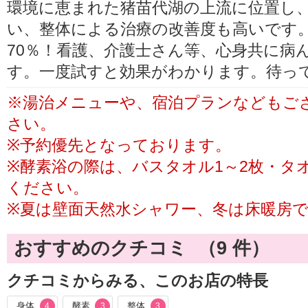
環境に恵まれた猪苗代湖の上流に位置し
い、整体による治療の改善度も高いです。
70％！看護、介護士さん等、心身共に病
す。一度試すと効果がわかります。待っ
※湯治メニューや、宿泊プランなどもご
さい。
※予約優先となっております。
※酵素浴の際は、バスタオル1～2枚・タ
ください。
※夏は壁面天然水シャワー、冬は床暖房
おすすめのクチコミ （
9
件）
クチコミからみる、このお店の特長
身体
酵素
整体
4
3
3