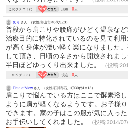
0
このクチコミに
現在：
人
めり
さん （女性/郡山市/40代/Lv.3）
普段から肩こりや腰痛がひどく温泉など
治療目的に特化されているのを見て利用
が高く身体が凄い軽く楽になりました。
して頂き、日頃の辛さから開放されまし
半日ほどゆっくり出来ました。
（投稿:201
0
このクチコミに
現在：
人
Field of View
さん （女性/石川郡石川町/30代/Lv.13）
肩こりで悩んでいる方はここで酵素浴し
ように肩が軽くなるようです。お子様Ｏ
できます。家の子はこの服が気に入った
お手伝いしてくれました。
（投稿:2014/07