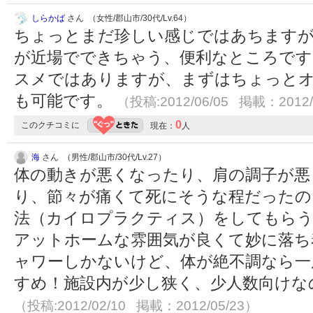
しらかば
さん （女性/郡山市/30代/Lv.64）
ちょっとまだ珍しい感じではあちますが
が近場でできちゃう、便利なところです
スメではありますが、まずはちょっと
も可能です。
（投稿:2012/06/05 掲載：2012/
0
このクチコミに
現在：
人
海
さん （男性/郡山市/30代/Lv.27）
体の動きが悪くなったり、肩の調子が悪
り、節々が痛くて死にそうな程だったの
法（カイロプラクティス）をしてもらう
アットホームな雰囲気が良くて妙に落ち
ャワーしかないけど、体が絶不調なら一
すめ！施設内が少し狭く、少人数向けな
（投稿:2012/02/10 掲載：2012/05/23）