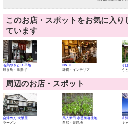
このお店・スポットをお気に入り
ています
若鶏やきとり 平亀
No.3+
そ
焼き鳥・串揚げ
雑貨・インテリア
う
周辺のお店・スポット
会津めん 大阪屋
馬入新田 水芭蕉群生地
舟
ラーメン
自然・景勝地
キ