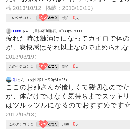
稿:2013/10/12 掲載：2013/10/15）
0
このクチコミに
現在：
人
Luna
さん （男性/石川郡石川町/30代/Lv.11）
疲れた時は糠漬けになってカイロで体の
が、爽快感はそれ以上なので止められ
2013/08/19）
0
このクチコミに
現在：
人
彩
さん （女性/郡山市/20代/Lv.36）
ここのお姉さんが優しくて親切なので
が、体だけではなく気持ちまでスッキリ
はツルッツルになるのでおすすめです
2012/06/18）
0
このクチコミに
現在：
人