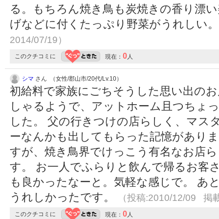
る。もちろん焼き鳥も炭焼きの香り漂い
げなどに付くたっぷり野菜がうれしい
2014/07/19）
0
このクチコミに
現在：
人
シマ
さん （女性/郡山市/20代/Lv.10）
初給料で家族にごちそうした思い出のお
しゃるようで、アットホーム且つちょっ
した。 父の行きつけの店らしく、マス
ーなんかも出してもらった記憶がありま
すが、焼き鳥界でけっこう有名なお店ら
す。 お一人でふらりと飲んで帰るお客
も良かったなーと。気軽な感じで。 あ
うれしかったです。
（投稿:2010/12/09 掲載
0
このクチコミに
現在：
人