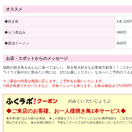
オススメ
◆焼き鳥
1本 150
◆もつ煮込み
480円
◆醤油ラーメン
800円
お店・スポットからのメッセージ
福島の焼き鳥をみんなに食べてほしい、焼き鳥大好きなお客様大歓迎！！こだわ
ワイワイ賑やかに飲みたい時には、ぜひお越しください。なるべくご予約のうえ
※ご宴会の内容は相談に応じます。ご予約をお願いいたします。
※焼き鳥屋ですがパスタなど、洋食メニューも承ります。お飲み物込みで5,000
のみくい だいじょうぶ
◆ご来店のお客様、お一人様焼き鳥1本サービス◆
★本券1枚でお1人様のみ有効。 ★この画面をプリントアウトしたものか携帯画面を、ご注文の
用はできません。 ★お店側の都合で、予告なくサービスを打ち切る場合がございますのでご了