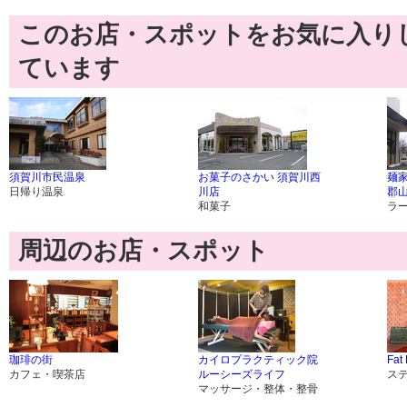
このお店・スポットをお気に入り
ています
須賀川市民温泉
お菓子のさかい 須賀川西
麺
日帰り温泉
川店
郡
和菓子
ラ
周辺のお店・スポット
珈琲の街
カイロプラクティック院
Fat
カフェ・喫茶店
ルーシーズライフ
ス
マッサージ・整体・整骨