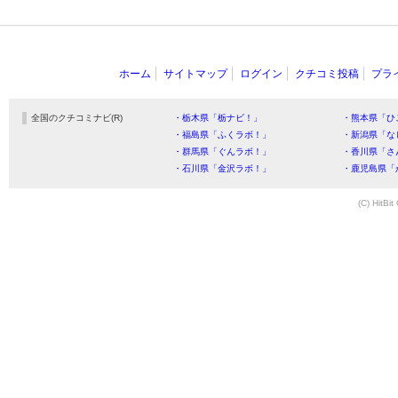
ホーム
サイトマップ
ログイン
クチコミ投稿
プラ
全国のクチコミナビ(R)
・栃木県「栃ナビ！」
・熊本県「ひ
・福島県「ふくラボ！」
・新潟県「な
・群馬県「ぐんラボ！」
・香川県「さ
・石川県「金沢ラボ！」
・鹿児島県「
(C) HitBit