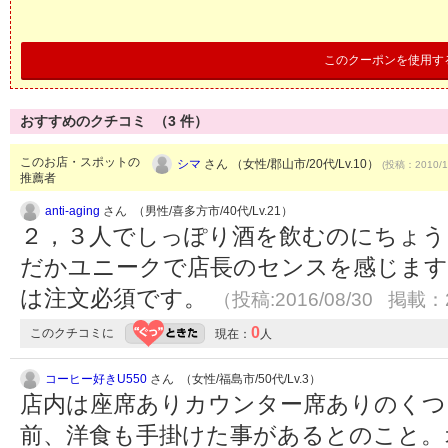
このクーポンを使用す
おすすめのクチコミ （
3
件）
このお店・スポットの
シマ
さん （女性/郡山市/20代/Lv.10）
(投稿：2010/1
推薦者
anti-aging
さん （男性/喜多方市/40代/Lv.21）
２，３人でしっぽり酒を飲むのにちょう
だかユニークで店長のセンスを感じます
は注文必須です。
（投稿:2016/08/30 掲載：2
0
このクチコミに
現在：
人
コーヒー好きU550
さん （女性/福島市/50代/Lv.3）
店内は座席ありカウンター席ありのくつ
前、洋食も手掛けた事があるとのこと。