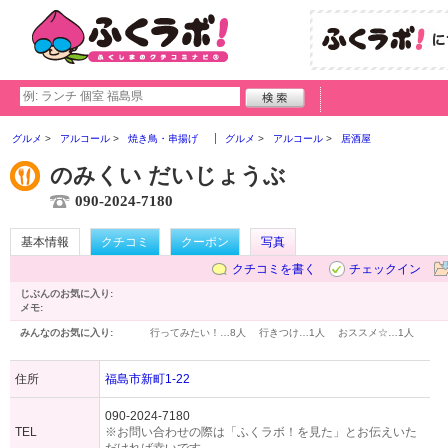
グルメ
アルコール
焼き鳥・串揚げ
グルメ
アルコール
居酒屋
のみくい だいじょうぶ
090-2024-7180
基本情報
クチコミ
クーポン
写真
クチコミを書く
チェックイン
じぶんのお気に入り:
メモ:
みんなのお気に入り:
行ってみたい！…
8人
行きつけ…
1人
おススメ☆…
1人
住所
福島市新町1-22
090-2024-7180
TEL
※お問い合わせの際は「ふくラボ！を見た」とお伝えいた