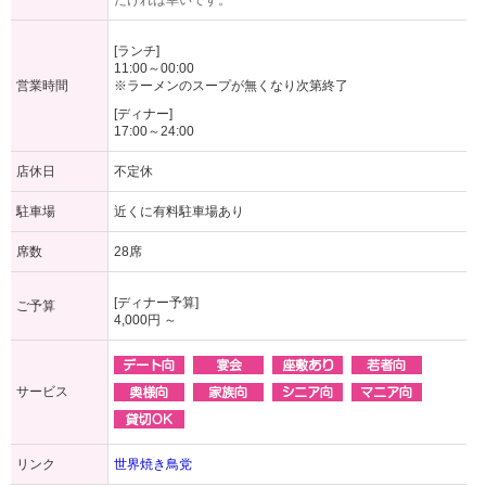
だければ幸いです。
[ランチ]
11:00～00:00
営業時間
※ラーメンのスープが無くなり次第終了
[ディナー]
17:00～24:00
店休日
不定休
駐車場
近くに有料駐車場あり
席数
28席
[ディナー予算]
ご予算
4,000円 ～
サービス
リンク
世界焼き鳥党