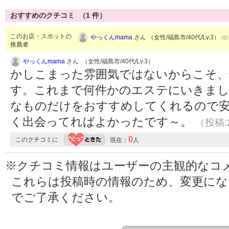
おすすめのクチコミ （
1
件）
このお店・スポットの
やっくんmama
さん （女性/福島市/40代/Lv.3）
(投
推薦者
やっくんmama
さん （女性/福島市/40代/Lv.3）
かしこまった雰囲気ではないからこそ、
す。これまで何件かのエステにいきまし
なものだけをおすすめしてくれるので
く出会ってればよかったです～。
（投稿:2
0
このクチコミに
現在：
人
※クチコミ情報はユーザーの主観的なコ
これらは投稿時の情報のため、変更に
でご了承ください。