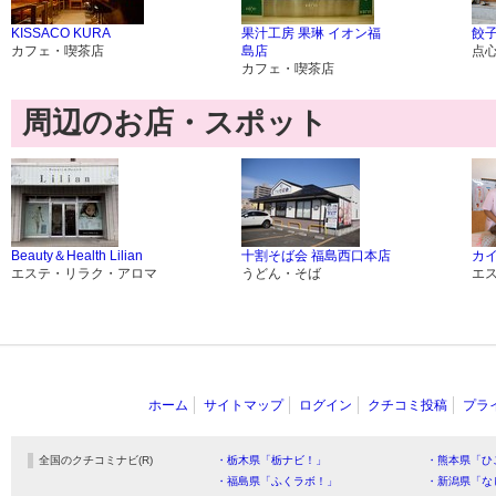
KISSACO KURA
果汁工房 果琳 イオン福
餃子
カフェ・喫茶店
島店
点
カフェ・喫茶店
周辺のお店・スポット
Beauty＆Health Lilian
十割そば会 福島西口本店
カイ
エステ・リラク・アロマ
うどん・そば
エ
ホーム
サイトマップ
ログイン
クチコミ投稿
プラ
全国のクチコミナビ(R)
・栃木県「栃ナビ！」
・熊本県「ひ
・福島県「ふくラボ！」
・新潟県「な