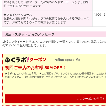
血流を良くして代謝アップ！その後のハンドマッサージがより効果
的に行える90分のコースです
◆フェイシャルコース
4,000～6
お肌のお悩みを聞きながら、プロの技術でお手入れする60分コース
です。お家でもできるケアの方法もお教えします
お店・スポットからのメッセージ
1対1のプライベートサロン。エステが日常の一部となり、癒されたり元気にな
のアドバイスも大切にしています。
refine space Ms
初回ご来店のお客様 50％OFF！
★本券1枚でお1人様のみ有効。 ★この画面をプリントアウトしたものか携帯画面を、ご注文の
用はできません。 ★お店側の都合で、予告なくサービスを打ち切る場合がございますのでご了
このクーポンを使用す