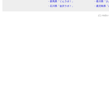
・群馬県「ぐんラボ！」
・香川県「さ
・石川県「金沢ラボ！」
・鹿児島県「
(C) HitBit