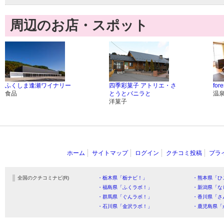
周辺のお店・スポット
ふくしま逢瀬ワイナリー
四季彩菓子 アトリエ・さ
for
食品
とうとバニラと
温
洋菓子
ホーム
サイトマップ
ログイン
クチコミ投稿
プラ
全国のクチコミナビ(R)
・栃木県「栃ナビ！」
・熊本県「ひ
・福島県「ふくラボ！」
・新潟県「な
・群馬県「ぐんラボ！」
・香川県「さ
・石川県「金沢ラボ！」
・鹿児島県「