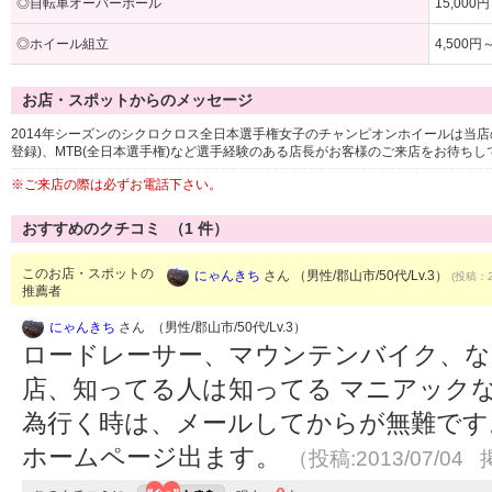
◎自転車オーバーホール
15,000
◎ホイール組立
4,500円
お店・スポットからのメッセージ
2014年シーズンのシクロクロス全日本選手権女子のチャンピオンホイールは当店のP
登録)、MTB(全日本選手権)など選手経験のある店長がお客様のご来店をお待ちし
※ご来店の際は必ずお電話下さい。
おすすめのクチコミ （
1
件）
このお店・スポットの
にゃんきち
さん （男性/郡山市/50代/Lv.3）
(投稿：2
推薦者
にゃんきち
さん （男性/郡山市/50代/Lv.3）
ロードレーサー、マウンテンバイク、な
店、知ってる人は知ってる マニアックな
為行く時は、メールしてからが無難です。 
ホームページ出ます。
（投稿:2013/07/04 