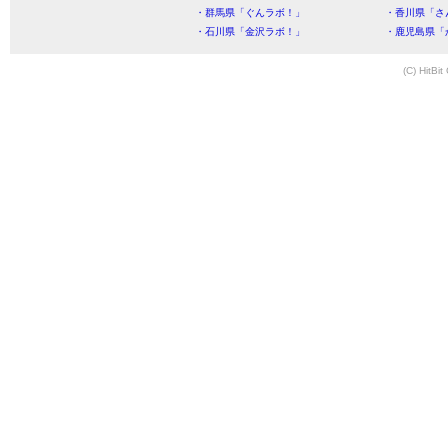
・群馬県「ぐんラボ！」
・香川県「さ
・石川県「金沢ラボ！」
・鹿児島県「
(C) HitBit