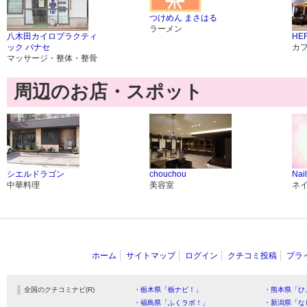
つけめん まさはる
ラーメン
八木田カイロプラクティ
HER
ック パナセ
カ
マッサージ・整体・整骨
周辺のお店・スポット
シエルドラゴン
chouchou
Nai
中華料理
美容室
ネ
ホーム
サイトマップ
ログイン
クチコミ投稿
プラ
全国のクチコミナビ(R)
・栃木県「栃ナビ！」
・熊本県「ひ
・福島県「ふくラボ！」
・新潟県「な