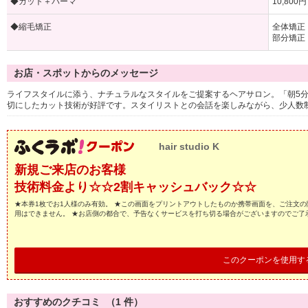
◆カット＋パーマ
10,800
◆縮毛矯正
全体矯正：
部分矯正：
お店・スポットからのメッセージ
ライフスタイルに添う、ナチュラルなスタイルをご提案するヘアサロン。「朝5
切にしたカット技術が好評です。スタイリストとの会話を楽しみながら、少人数
hair studio K
新規ご来店のお客様
技術料金より☆☆2割キャッシュバック☆☆
★本券1枚でお1人様のみ有効。 ★この画面をプリントアウトしたものか携帯画面を、ご注文の
用はできません。 ★お店側の都合で、予告なくサービスを打ち切る場合がございますのでご了
このクーポンを使用す
おすすめのクチコミ （
1
件）