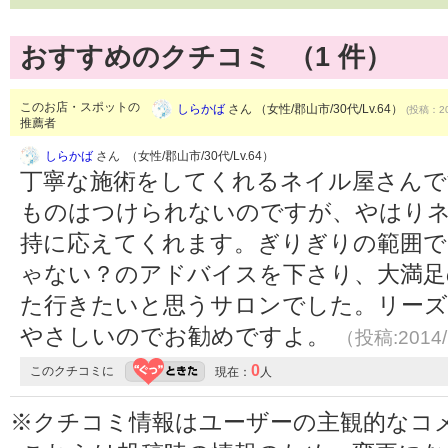
おすすめのクチコミ （
1
件）
このお店・スポットの
しらかば
さん （女性/郡山市/30代/Lv.64）
(投稿：20
推薦者
しらかば
さん （女性/郡山市/30代/Lv.64）
丁寧な施術をしてくれるネイル屋さんで
ものはつけられないのですが、やはり
持に応えてくれます。ぎりぎりの範囲で
ゃない？のアドバイスを下さり、大満足
た行きたいと思うサロンでした。リーズ
やさしいのでお勧めですよ。
（投稿:2014/
0
このクチコミに
現在：
人
※クチコミ情報はユーザーの主観的なコ