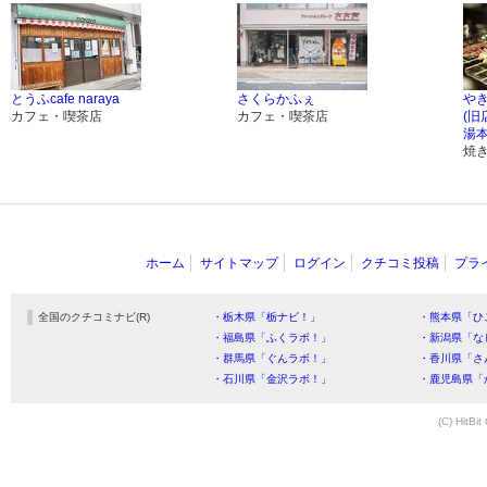
とうふcafe naraya
さくらかふぇ
や
カフェ・喫茶店
カフェ・喫茶店
(
湯本
焼
ホーム
サイトマップ
ログイン
クチコミ投稿
プラ
全国のクチコミナビ(R)
・栃木県「栃ナビ！」
・熊本県「ひ
・福島県「ふくラボ！」
・新潟県「な
・群馬県「ぐんラボ！」
・香川県「さ
・石川県「金沢ラボ！」
・鹿児島県「
(C) HitBit