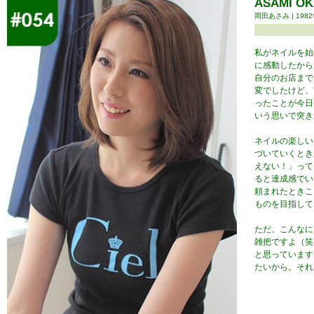
ASAMI O
岡田あさみ | 1982
私がネイルを始
に感動したから
自分のお店まで
変でしたけど、
ったことが今日
いう思いで突き
ネイルの楽しい
づいていくとき
えない！」って
ると達成感でい
頼まれたときこ
ものを目指して
ただ、こんなに
雑把ですよ（笑
と思っています
たいから。それ