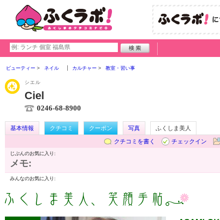
ビューティー
ネイル
カルチャー
教室・習い事
シエル
Ciel
0246-68-8900
基本情報
クチコミ
クーポン
写真
ふくしま美人
クチコミを書く
チェックイン
じぶんのお気に入り:
メモ:
みんなのお気に入り: