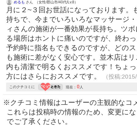
めるも
さん （女性/郡山市/40代/Lv.8）
月に２~３回お世話になっております。
持ちで、今までいろいろなマッサージ・
ィさんの施術が一番効果が長持ち。ツボ
る場所はホントに痛いのですが、終わっ
予約時に指名もできるのですが、どのス
も施術に差がなく安心です。並木店はリ
内も清潔で明るくおススメです！ちょっ
方にはさらにおススメです。
（投稿:2015/
0
このクチコミに
現在：
人
※クチコミ情報はユーザーの主観的なコ
これらは投稿時の情報のため、変更に
でご了承ください。