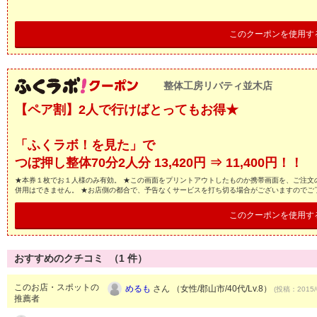
このクーポンを使用す
整体工房リバティ並木店
【ペア割】2人で行けばとってもお得★
「ふくラボ！を見た」で
つぼ押し整体70分2人分 13,420円 ⇒ 11,400円！！
★本券１枚でお１人様のみ有効。 ★この画面をプリントアウトしたものか携帯画面を、ご注文
併用はできません。 ★お店側の都合で、予告なくサービスを打ち切る場合がございますのでご
このクーポンを使用す
おすすめのクチコミ （
1
件）
このお店・スポットの
めるも
さん （女性/郡山市/40代/Lv.8）
(投稿：2015/
推薦者