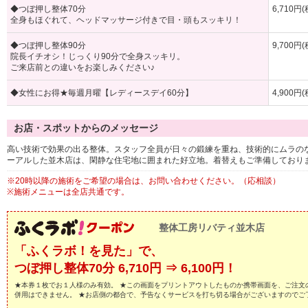
◆つぼ押し整体70分
6,710円
全身もほぐれて、ヘッドマッサージ付きで目・頭もスッキリ！
◆つぼ押し整体90分
9,700円
院長イチオシ！じっくり90分で全身スッキリ。
ご来店前との違いをお楽しみください♪
◆女性にお得★毎週月曜【レディースデイ60分】
4,900円
お店・スポットからのメッセージ
高い技術で効果の出る整体。スタッフ全員が日々の鍛練を重ね、技術的にムラのな
ーアルした並木店は、閑静な住宅地に囲まれた好立地。着替えもご準備しており
※20時以降の施術をご希望の場合は、お問い合わせください。（応相談）
※施術メニューは全店共通です。
整体工房リバティ並木店
「ふくラボ！を見た」で、
つぼ押し整体70分 6,710円 ⇒ 6,100円！
★本券１枚でお１人様のみ有効。 ★この画面をプリントアウトしたものか携帯画面を、ご注文
併用はできません。 ★お店側の都合で、予告なくサービスを打ち切る場合がございますのでご