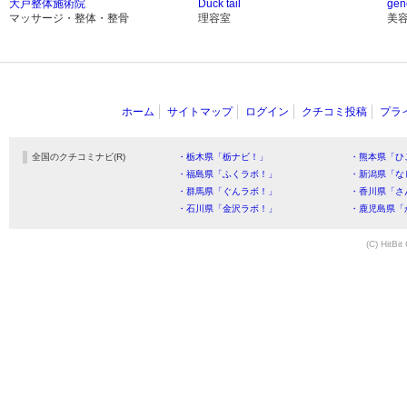
大戸整体施術院
Duck tail
gen
マッサージ・整体・整骨
理容室
美
ホーム
サイトマップ
ログイン
クチコミ投稿
プラ
全国のクチコミナビ(R)
・栃木県「栃ナビ！」
・熊本県「ひ
・福島県「ふくラボ！」
・新潟県「な
・群馬県「ぐんラボ！」
・香川県「さ
・石川県「金沢ラボ！」
・鹿児島県「
(C) HitBit