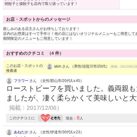
焼餃子と揚餃子も店内で取り扱っています！
お店・スポットからのメッセージ
親しみのある店主さんがお待ちしております！
店内のお惣菜はすべて手作り！他の店にはないオリジナルメニューもご用意して
期間限定のメニューもご用意しています！
おすすめのクチコミ （
4
件）
このお店・スポットの
akm さん （男性/須賀川市/20代）
(投稿：2015/08/18
推薦者
フラワー
さん （女性/郡山市/20代/Lv.45）
ローストビーフを買いました。義両親も
ましたが、凄く柔らかくて美味しいと
掲載：2017/12/06）
0
このクチコミに
現在：
人
あねたか
さん （女性/伊達市/30代/Lv.23）