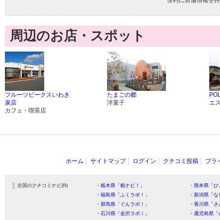
便利に店舗情報を持
周辺のお店・スポット
フルーツピークスいわき
たまごの郷
PO
泉店
洋菓子
エ
カフェ・喫茶店
ホーム
サイトマップ
ログイン
クチコミ投稿
プラ
全国のクチコミナビ(R)
・栃木県「栃ナビ！」
・熊本県「ひ
・福島県「ふくラボ！」
・新潟県「な
・群馬県「ぐんラボ！」
・香川県「さ
・石川県「金沢ラボ！」
・鹿児島県「