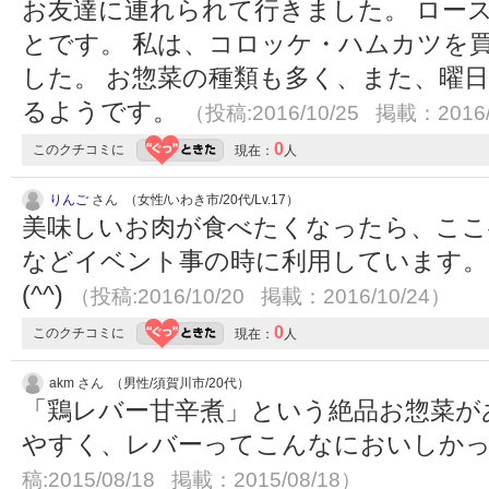
お友達に連れられて行きました。 ロー
とです。 私は、コロッケ・ハムカツを
した。 お惣菜の種類も多く、また、曜
るようです。
（投稿:2016/10/25 掲載：2016/
0
このクチコミに
現在：
人
りんご
さん （女性/いわき市/20代/Lv.17）
美味しいお肉が食べたくなったら、ここ
などイベント事の時に利用しています。
(^^)
（投稿:2016/10/20 掲載：2016/10/24）
0
このクチコミに
現在：
人
akm さん （男性/須賀川市/20代）
「鶏レバー甘辛煮」という絶品お惣菜が
やすく、レバーってこんなにおいしか
稿:2015/08/18 掲載：2015/08/18）