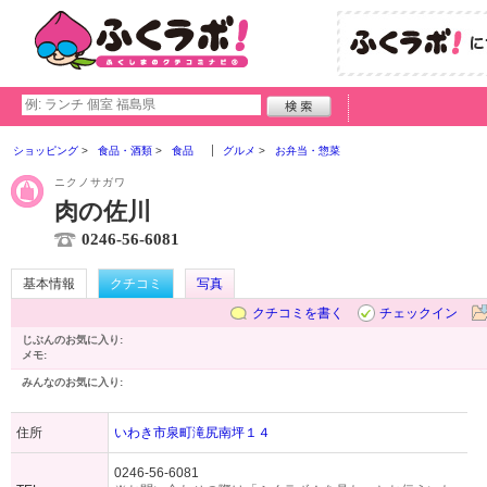
ショッピング
食品・酒類
食品
グルメ
お弁当・惣菜
ニクノサガワ
肉の佐川
0246-56-6081
基本情報
クチコミ
写真
クチコミを書く
チェックイン
じぶんのお気に入り:
メモ:
みんなのお気に入り:
住所
いわき市泉町滝尻南坪１４
0246-56-6081