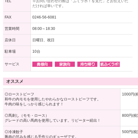
TEL
※お問い合わせの際は「ふくラボ！を見た」とお伝えいた
だければ幸いです。
FAX
0246-56-6081
営業時間
08:00～18:30
店休日
日曜日、祝日
駐車場
10台
サービス
オススメ
◎ローストビーフ
1000円(
和牛の内モモを使用したやわらかなローストビーフです。
牛肉の味をしっかり感じられます！
◎馬刺し（モモ・ロース）
800円(税
グレードの高い馬肉を使用しています。リピーター続出！
◎冷凍餃子
500円(税
豚肉の甘みを感じる手作りのギョーザです。