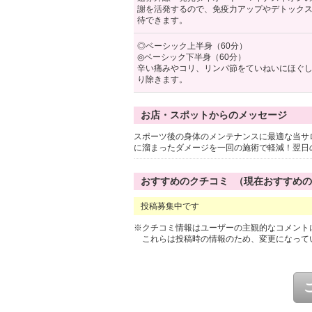
謝を活発するので、免疫力アップやデトック
待できます。
◎ベーシック上半身（60分）
◎ベーシック下半身（60分）
辛い痛みやコリ、リンパ節をていねいにほぐ
り除きます。
お店・スポットからのメッセージ
スポーツ後の身体のメンテナンスに最適な当サ
に溜まったダメージを一回の施術で軽減！翌日
おすすめのクチコミ （現在おすすめ
投稿募集中です
※クチコミ情報はユーザーの主観的なコメント
これらは投稿時の情報のため、変更になって