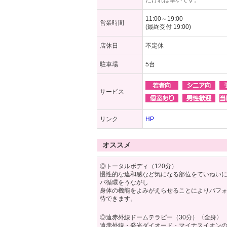
だければ幸いです。
11:00～19:00
営業時間
(最終受付 19:00)
店休日
不定休
駐車場
5台
サービス
リンク
HP
オススメ
◎トータルボディ（120分）
慢性的な違和感など気になる部位をていねい
パ循環をうながし
身体の機能をよみがえらせることによりパフ
待できます。
◎遠赤外線ドームテラピー（30分）〈全身〉
遠赤外線・発光ダイオード・マイナスイオン