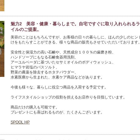
魅力2 美容・健康・暮らしまで。自宅ですぐに取り入れられる
イルのご提案。
美容のことはもちろんですが、お客様の日々の暮らしに、ほんの少しのヒン
けをもたらすことができる、様々な商品の販売もさせていただいております。
安全性と保湿力の高い石鹸や、天然成分１００％の歯磨き粉、

ハンドソープにもなる石鹸食器用洗剤、

アーユルベーダに基づいたセサミオイルのボディウォッシュ、

ヒマラヤ岩塩のバスソルト、

野菜の農薬を除去するホタテパウダー、

水素医療から生まれた、水素ケア商品などがあります。

今後も様々な、暮らしに役立つ商品を入荷する予定です。

ライフスタイルショップの役割を担えるお店作りを目指しています。

商品だけの購入も可能です。

プレゼントにも喜ばれるものが、たくさんございます。

SPOOL HP