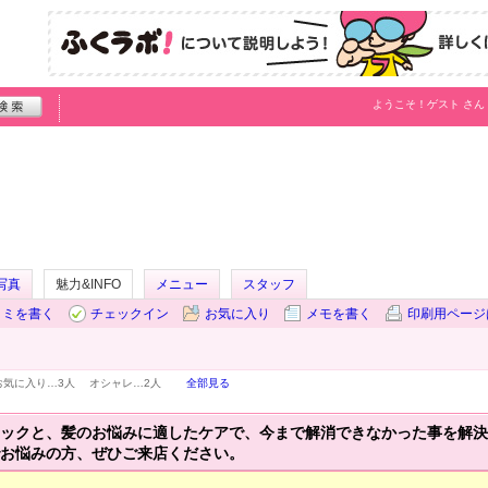
ようこそ！
ゲスト
さん
写真
魅力&INFO
メニュー
スタッフ
コミを書く
チェックイン
お気に入り
メモを書く
印刷用ページ
お気に入り…
3人
オシャレ…
2人
全部見る
ックと、髪のお悩みに適したケアで、今まで解消できなかった事を解決
お悩みの方、ぜひご来店ください。