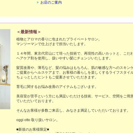
お店のご案内
＜最新情報＞
植物とアロマの香りに包まれたプライベートサロン。

マンツーマンで仕上げまで担当いたします。

１４年間、東京代官山にて培った技術で、再現性の高いカットと、こだ
ヘアケア剤を使用し、扱いやすい髪にチェンジいたします。

髪質改善や、薄毛など、髪の悩みはもちろん、肌の敏感な方へのスキン
ご提案からヘルスケアまで、お客様の暮らしを楽しくするライフスタイ
ちょっとしたヒントもご提案させていただきます。

育毛に関するお悩み改善のアイテムもございます。

美容室が苦手という方にも満足いただける技術、サービス、空間をご用
ていただいております。

そんなお客様が多数ご来店し、みなさま満足していただいております。

oggi otto 取り扱いサロン。

■新規のお客様限定■
