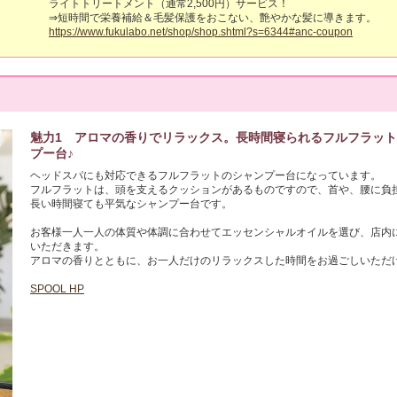
ライトトリートメント（通常2,500円）サービス！

https://www.fukulabo.net/shop/shop.shtml?s=6344#anc-coupon
魅力1 アロマの香りでリラックス。長時間寝られるフルフラッ
プー台♪
ヘッドスパにも対応できるフルフラットのシャンプー台になっています。

フルフラットは、頭を支えるクッションがあるものですので、首や、腰に負
長い時間寝ても平気なシャンプー台です。

お客様一人一人の体質や体調に合わせてエッセンシャルオイルを選び、店内
いただきます。

アロマの香りとともに、お一人だけのリラックスした時間をお過ごしいただけ
SPOOL HP