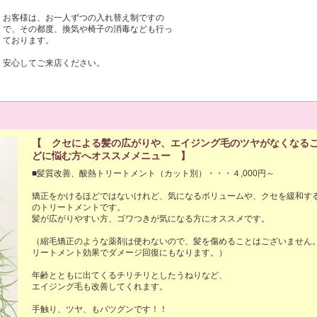
お客様は、お一人ずつの入れ替え制ですの
で、その都度、換気や椅子の消毒なども行っ
ております。

安心してご来店ください。

【 クセによる髪の広がりや、エイジング毛のツヤがなくなる
どに悩む方へオススメメニュー 】
■髪質改善、酸熱トリートメント（カット別）・・・４,000円～

矯正をかけるほどではないけれど、気になるボリュームや、クセを緩和す
のトリートメントです。

髪が広がりやすい方、ゴワつきが気になる方にオススメです。

（縮毛矯正のような薬剤は使わないので、髪を傷めることはございません
リートメント効果でダメージ回復にもなります。）

年齢とともに出てくるチリチリとしたうねりなど、

エイジング毛も改善してくれます。

手触り、ツヤ、もバツグンです！！
