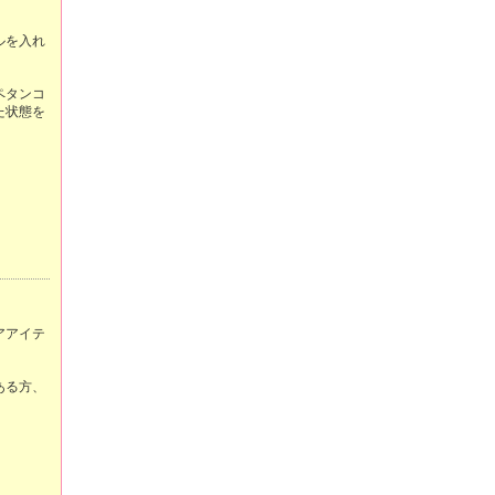
ルを入れ


ペタンコ
た状態を
アアイテ
ある方、