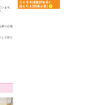
います。

。

る座り心地
ジして作り