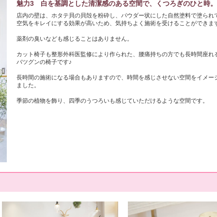
魅力3 白を基調とした清潔感のある空間で、くつろぎのひと時。
店内の壁は、ホタテ貝の貝殻を粉砕し、パウダー状にした自然塗料で塗られて
空気をキレイにする効果が高いため、気持ちよく施術を受けることができます
薬剤の臭いなども感じることはありません。

カット椅子も整形外科医監修により作られた、腰痛持ちの方でも長時間座れ
バツグンの椅子です♪

長時間の施術になる場合もありますので、時間を感じさせない空間をイメー
ました。

季節の植物を飾り、四季のうつろいも感じていただけるような空間です。
