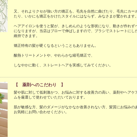
又、それよりクセが強い方の矯正も、毛先を自然に曲げたり、毛先にカー
たり、いかにも矯正をかけたスタイルにはならず、みなさまが驚かれます。
ヘアアイロンを使うと髪が、きしめんのような形状になり、動きが作れず
になりますが、当店はブローで伸ばしますので、ブラシでストレートにし
維持できます。

矯正特有の髪が硬くなるということもありません。

酸熱トリートメントや、やわらかな縮毛矯正で、

しなやかに動く、ストレートヘアを実感してみてください。

【 薬剤へのこだわり 】
髪や肌に対して低刺激かつ、お悩みに対する改善力の高い、薬剤やヘアケ
ムを厳選して使わせていただいております。

肌が敏感な方、髪のダメージがなかなか改善されない方、髪質にお悩みの
お気軽にお問い合わせください。
