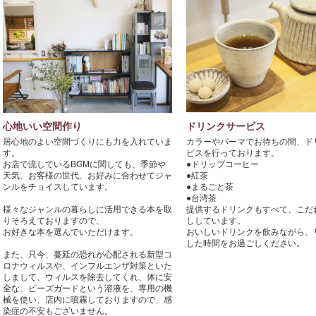
心地いい空間作り
ドリンクサービス
居心地のよい空間づくりにも力を入れていま
カラーやパーマでお待ちの間、ド
す。

ビスを行っております。

お店で流しているBGMに関しても、季節や
●ドリップコーヒー

天気、お客様の世代、お好みに合わせてジャ
●紅茶

ンルをチョイスしています。

●まるごと茶

●台湾茶

様々なジャンルの暮らしに活用できる本を取
提供するドリンクもすべて、こだ
りそろえておりますので、

ししています。

お好きな本を選んでいただけます。

おいしいドリンクを飲みながら、
した時間をお過ごしください。

また、只今、蔓延の恐れが心配される新型コ
ロナウィルスや、インフルエンザ対策といた
しまして、ウィルスを除去してくれ、体に安
全な、ピーズガードという溶液を、専用の機
械を使い、店内に噴霧しておりますので、感
染症の不安もございません。
