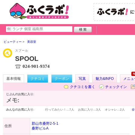
ビューティー
美容室
スプール
SPOOL
024-901-9374
N
基本情報
クチコミ
クーポン
写真
魅力&INFO
メニュ
クチコミを書く
チェックイン
じぶんのお気に入り:
メモ:
みんなのお気に入り:
行ってみたい！…
7人
お気に入り…
3人
オシャレ…
2人
全
郡山市桑野2-5-1
住所
桑野ビルA