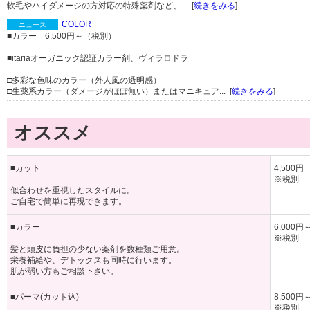
軟毛やハイダメージの方対応の特殊薬剤など、... [
続きをみる
]
COLOR
ニュース
■カラー 6,500円～（税別）
■itariaオーガニック認証カラー剤、ヴィラロドラ
□多彩な色味のカラー（外人風の透明感）
□生薬系カラー（ダメージがほぼ無い）またはマニキュア... [
続きをみる
]
オススメ
■カット
4,500円
※税別
似合わせを重視したスタイルに。
ご自宅で簡単に再現できます。
■カラー
6,000円
※税別
髪と頭皮に負担の少ない薬剤を数種類ご用意。
栄養補給や、デトックスも同時に行います。
肌が弱い方もご相談下さい。
■パーマ(カット込)
8,500円
※税別