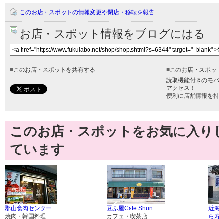
このお店・スポットの情報変更や閉店・移転を報告
お店・スポット情報をブログにはる
■
このお店・スポットを共有する
■
このお店・スポッ
読取機能付きのモバ
アクセス！
便利に店舗情報を持
このお店・スポットをお気に入り
ています
郡山食肉センター
豆ふ屋Cafe Shun
近
焼肉・韓国料理
カフェ・喫茶店
ら