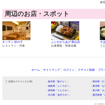
寿
周辺のお店・スポット
キッチン 杉の子
ふじやからあげ 郡山店
そば
レストラン・洋食
お食事処・和食全般
う
ホーム
サイトマップ
ログイン
クチコミ投稿
プラ
全国のクチコミナビ(R)
・栃木県「栃ナビ！」
・熊本県「ひ
・福島県「ふくラボ！」
・新潟県「な
・群馬県「ぐんラボ！」
・香川県「さ
・石川県「金沢ラボ！」
・鹿児島県「
(C) HitBit