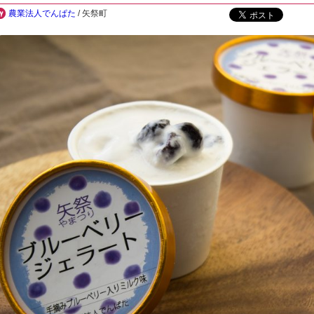
農業法人でんぱた
/ 矢祭町