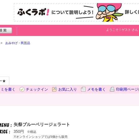
ようこそ！
ゲスト
さん
おみやげ・民芸品
ー★
コミを書く
チェックイン
お気に入り
メモを書く
印刷用ページ
矢祭ブルーベリージェラート
350円
※税込
※オンラインショップでは5個から販売