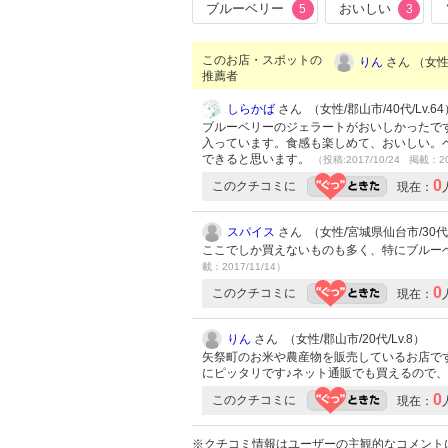
ブルーベリー
おいしい
5
3
このお店・スポットの
りん
さん （女性/
推薦者
しらかば
さん （女性/郡山市/40代/Lv.64
ブルーベリーのジェラートがおいしかったで
入っています。食感も楽しめて、おいしい。
できると思います。
（投稿:2017/10/24 掲載：20
0
このクチコミに
現在：
スパイス
さん （女性/宮城県仙台市/30代/L
ここでしか買えないものも多く、特にブルー
載：2017/11/14）
0
このクチコミに
現在：
りん
さん （女性/郡山市/20代/Lv.8）
矢祭町のお米や農産物を販売しているお店で
にピッタリです♪ネット通販でも買えるので
0
このクチコミに
現在：
※クチコミ情報はユーザーの主観的なコメント