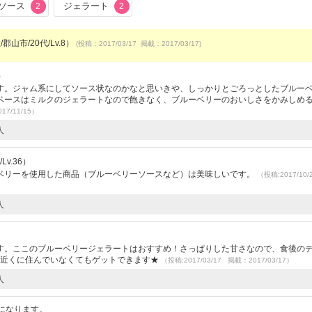
ソース
ジェラート
2
2
郡山市/20代/Lv.8）
(投稿：2017/03/17 掲載：2017/03/17)
）
す。ジャム系にしてソース状なのかなと思いきや、しっかりとごろっとしたブルー
ベースはミルクのジェラートなので飽きなく、ブルーベリーのおいしさをかみしめ
17/11/15）
人
v.36）
ベリーを使用した商品（ブルーベリーソースなど）は美味しいです。
（投稿:2017/10
人
す。ここのブルーベリージェラートはおすすめ！さっぱりした甘さなので、食後の
、近くに住んでいなくてもゲットできます★
（投稿:2017/03/17 掲載：2017/03/17）
人
になります。