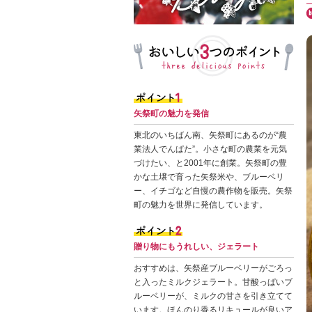
矢祭町の魅力を発信
東北のいちばん南、矢祭町にあるのが“農
業法人でんぱた”。小さな町の農業を元気
づけたい、と2001年に創業。矢祭町の豊
かな土壌で育った矢祭米や、ブルーベリ
ー、イチゴなど自慢の農作物を販売。矢祭
町の魅力を世界に発信しています。
贈り物にもうれしい、ジェラート
おすすめは、矢祭産ブルーベリーがごろっ
と入ったミルクジェラート。甘酸っぱいブ
ルーベリーが、ミルクの甘さを引き立てて
います。ほんのり香るリキュールが良いア