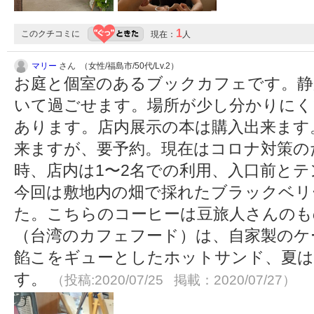
1
このクチコミに
現在：
人
マリー
さん （女性/福島市/50代/Lv.2）
お庭と個室のあるブックカフェです。静
いて過ごせます。場所が少し分かりにく
あります。店内展示の本は購入出来ます
来ますが、要予約。現在はコロナ対策のた
時、店内は1〜2名での利用、入口前と
今回は敷地内の畑で採れたブラックベリ
た。こちらのコーヒーは豆旅人さんのも
（台湾のカフェフード）は、自家製のケ
餡こをギューとしたホットサンド、夏
す。
（投稿:2020/07/25 掲載：2020/07/27）