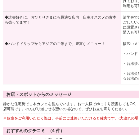
けており
利用も可
◆読書好きに、おひとりさまにも最適な店内！店主オススメの古本
清学舎で
も売ってます！
ごしたい
に設置さ
購入も可
◆ハンドドリップからアジアのご飯まで、豊富なメニュー！
幅広いメ
・ハンド
・台湾茶
・台湾蛋
☆台湾の
お店・スポットからのメッセージ
静かな住宅街で古本カフェを営んでいます。お一人様でゆっくり読書してもOK、
店可能です。のんびり過ごせる憩いの場なので、ぜひお立ち寄りください。
※個室をご利用いただく際は、事前にご連絡いただけると確実です。(犬連れの場
おすすめのクチコミ （
4
件）