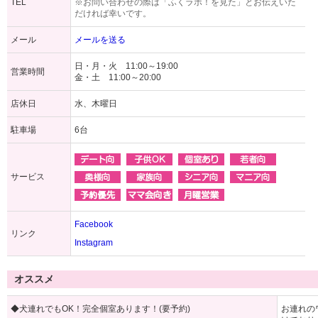
TEL
※お問い合わせの際は「ふくラボ！を見た」とお伝えいた
だければ幸いです。
メール
メールを送る
日・月・火 11:00～19:00
営業時間
金・土 11:00～20:00
店休日
水、木曜日
駐車場
6台
サービス
Facebook
リンク
Instagram
オススメ
◆犬連れでもOK！完全個室あります！(要予約)
お連れの