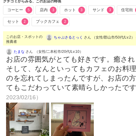
クチコミからみる、このお店の特長
コーヒー
店内
ホット
サンド
住宅街
5
3
3
3
セット
ブックカフェ
2
2
このお店・スポットの
ちゃぷさるとっく
さん （女性/郡山市/50代/Lv.2）
推薦者
たまな
さん （女性/二本松市/20代/Lv.10）
お店の雰囲気がとても好きです。癒され
そして、なんといってもカフェのお料理
のを忘れてしまったんですが、お店の方
てもこだわっていて素晴らしかったで
2023/02/16）