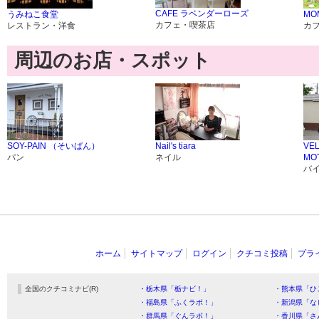
CAFE ラベンダーローズ
うみねこ食堂
MOM
カフェ・喫茶店
レストラン・洋食
カ
周辺のお店・スポット
SOY-PAIN （そいぱん）
Nail's tiara
VE
パン
ネイル
MO
バ
ホーム
サイトマップ
ログイン
クチコミ投稿
プラ
全国のクチコミナビ(R)
・栃木県「栃ナビ！」
・熊本県「ひ
・福島県「ふくラボ！」
・新潟県「な
・群馬県「ぐんラボ！」
・香川県「さ