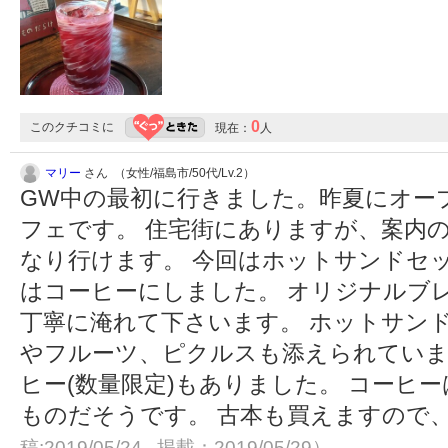
0
このクチコミに
現在：
人
マリー
さん （女性/福島市/50代/Lv.2）
GW中の最初に行きました。昨夏にオー
フェです。 住宅街にありますが、案内
なり行けます。 今回はホットサンドセ
はコーヒーにしました。 オリジナルブ
丁寧に淹れて下さいます。 ホットサン
やフルーツ、ピクルスも添えられていま
ヒー(数量限定)もありました。 コーヒー
ものだそうです。 古本も買えますので
稿:2019/05/24 掲載：2019/05/29）