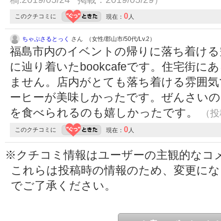
0
このクチコミに
現在：
人
ちゃぷさるとっく
さん （女性/郡山市/50代/Lv.2）
福島市内のイベントの帰りに落ち着ける
に辿り着いたbookcafeです。住宅街
ません。店内がとても落ち着ける雰囲気
ーヒーが美味しかったです。ぜんさいの
を食べられるのも嬉しかったです。
（投稿
0
このクチコミに
現在：
人
※クチコミ情報はユーザーの主観的なコ
これらは投稿時の情報のため、変更に
でご了承ください。