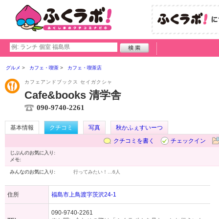
グルメ
カフェ・喫茶
カフェ・喫茶店
カフェアンドブックス セイガクシャ
Cafe&books 清学舎
090-9740-2261
基本情報
クチコミ
写真
秋かふぇすいーつ
クチコミを書く
チェックイン
じぶんのお気に入り:
メモ:
みんなのお気に入り:
行ってみたい！…
6人
住所
福島市上鳥渡字茨沢24-1
090-9740-2261