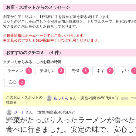
お店・スポットからのメッセージ
創業から半世紀以上、1杯1杯に手を抜かず味を磨き続けています。
コシとのどごしを両立した高密度多加水熟成麺と、トリプルスープ。昭和29年創
皆さまのご来店を心よりお待ちしております。
※最新情報はホームページでもご覧いただけます。
幸楽苑公式アプリも好評配信中！ぜひご利用くださいませ。
おすすめのクチコミ （
4
件）
クチコミからみる、このお店の特長
ラーメン
美味しい
野菜
ネギ
よい
5
3
3
2
2
安心
2
このお店・スポットの
あっくん
さん （男性/福島市/50代/Lv.3）
(投稿：201
推薦者
ジーナ
さん （女性/福島市/40代/Lv.7）
野菜がたっぷり入ったラーメンが食べた
食べに行きました。安定の味で、安心し