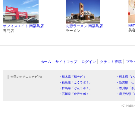
ka
オフィスエイト 南福島店
丸源ラーメン 南福島店
美
専門店
ラーメン
ホーム
サイトマップ
ログイン
クチコミ投稿
プラ
全国のクチコミナビ(R)
・栃木県「栃ナビ！」
・熊本県「ひ
・福島県「ふくラボ！」
・新潟県「な
・群馬県「ぐんラボ！」
・香川県「さ
・石川県「金沢ラボ！」
・鹿児島県「
(C) HitBit