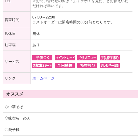
TEL
※お問い合わせの際は「ふくラボ！を見た」とお伝えいた
だければ幸いです。
07:00～22:00
営業時間
ラストオーダーは閉店時間の30分前となります。
店休日
無休
駐車場
あり
サービス
リンク
ホームページ
オススメ
◇中華そば
◇味噌らーめん
◇餃子極