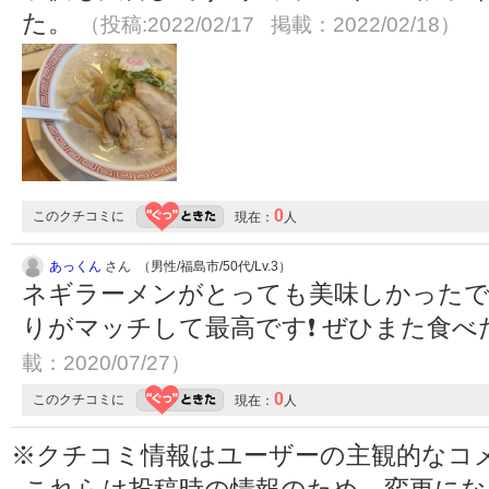
た。
（投稿:2022/02/17 掲載：2022/02/18）
0
このクチコミに
現在：
人
あっくん
さん （男性/福島市/50代/Lv.3）
ネギラーメンがとっても美味しかったで
りがマッチして最高です❗ ぜひまた食べた
載：2020/07/27）
0
このクチコミに
現在：
人
※クチコミ情報はユーザーの主観的なコ