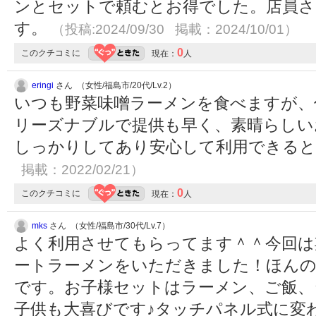
ンとセットで頼むとお得でした。店員
す。
（投稿:2024/09/30 掲載：2024/10/01）
0
このクチコミに
現在：
人
eringi
さん （女性/福島市/20代/Lv.2）
いつも野菜味噌ラーメンを食べますが、
リーズナブルで提供も早く、素晴らしい
しっかりしてあり安心して利用できる
掲載：2022/02/21）
0
このクチコミに
現在：
人
mks
さん （女性/福島市/30代/Lv.7）
よく利用させてもらってます＾＾今回は
ートラーメンをいただきました！ほんの
です。お子様セットはラーメン、ご飯、
子供も大喜びです♪タッチパネル式に変