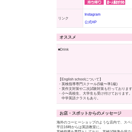
Instagram
リンク
公式HP
オススメ
■Drink
【English schoolについて】
・英検指導専門スクール(5級〜準1級)
・英作文対策や二次試験対策も行っておりま
・小〜高校生、大学生も受け付けております
中学英語クラスもあり。
お店・スポットからのメッセージ
海外のコーヒーショップのような店内で、スペ
平日16時からは英語教室に。
英検指導を専門としており、英検試験準会場で