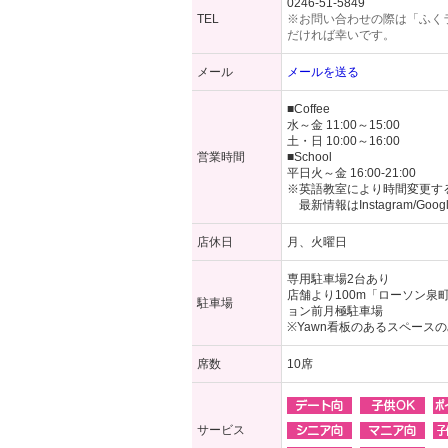
0246-51-5849
TEL
※お問い合わせの際は「ふく
だければ幸いです。
メール
メールを送る
■Coffee
水～金 11:00～15:00
土・日 10:00～16:00
営業時間
■School
平日火～金 16:00-21:00
※英語教室により時間変更す
最新情報はInstagram/Go
店休日
月、火曜日
専用駐車場2台あり
店舗より100m「ローソン泉
駐車場
ョン前月極駐車場
※Yawn看板のあるスペース
席数
10席
サービス