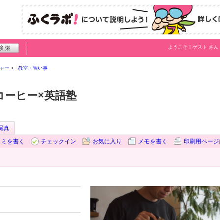
ようこそ！
ゲスト
さん
ャー
教室・習い事
ーンコーヒー×英語塾
写真
コミを書く
チェックイン
お気に入り
メモを書く
印刷用ページ