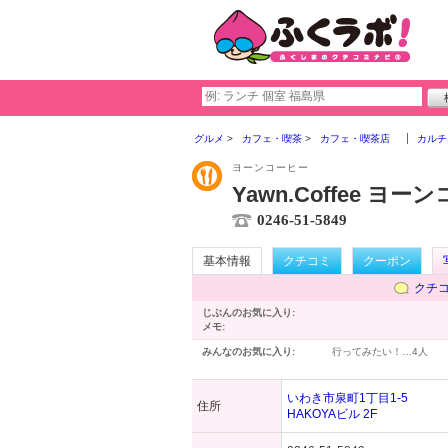
グルメ
カフェ・喫茶
カフェ・喫茶店
カルチ
ヨーンコーヒー
Yawn.Coffee ヨ
0246-51-5849
基本情報
クチコミ
クーポン
クチ
じぶんのお気に入り:
メモ:
みんなのお気に入り:
行ってみたい！…
4人
いわき市泉町1丁目1-5
住所
HAKOYAビル 2F