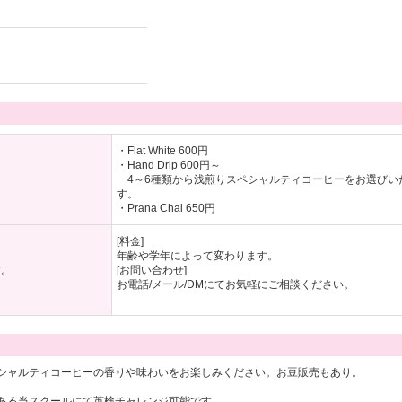
・Flat White 600円
・Hand Drip 600円～
4～6種類から浅煎りスペシャルティコーヒーをお選びい
す。
・Prana Chai 650円
[料金]
年齢や学年によって変わります。
す。
[お問い合わせ]
。
お電話/メール/DMにてお気軽にご相談ください。
シャルティコーヒーの香りや味わいをお楽しみください。お豆販売もあり。
ある当スクールにて英検チャレンジ可能です。