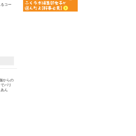
れるコー
舗からの
うでバリ
たあん