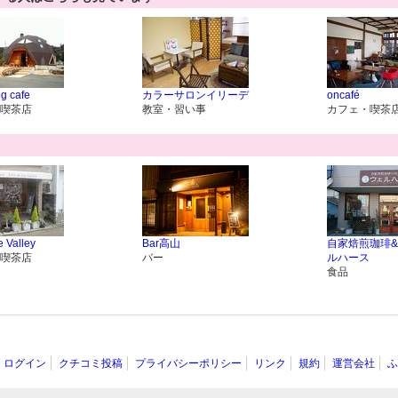
g cafe
カラーサロンイリーデ
oncafé
喫茶店
教室・習い事
カフェ・喫茶
he Valley
Bar高山
自家焙煎珈琲&
喫茶店
バー
ルハース
食品
ログイン
クチコミ投稿
プライバシーポリシー
リンク
規約
運営会社
ふ