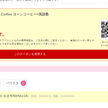
n.Coffee ヨーンコーヒー×英語塾
す。
トアウトしたものか携帯画面を、ご注文の際にご提示ください。 ★他のクーポン券との
モバ
ービスを打ち切る場合がございますのでご了承ください。
クーポ
このクーポンを使用する
バリスタ
2
いわき市/50代/Lv.18）
(投稿：2020/08/31 掲載：2020/09/04)
）