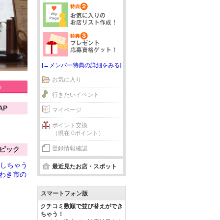
[→メンバー特典の詳細をみる]
お気に入り
る
行きたいイベント
AP
マイページ
ポイント交換
（現在 0ポイント）
登録情報確認
ピック
スしちゃう
最近見たお店・スポット
わき市の
スマートフォン版
クチコミ数順で並び替えができ
ちゃう！