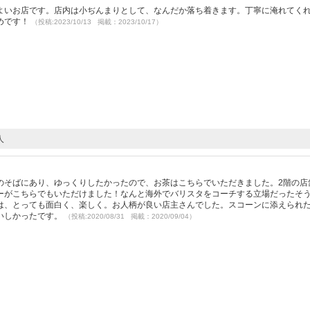
よいお店です。店内は小ぢんまりとして、なんだか落ち着きます。丁寧に淹れてく
めです！
（投稿:2023/10/13 掲載：2023/10/17）
人
のそばにあり、ゆっくりしたかったので、お茶はこちらでいただきました。2階の店
ーがこちらでもいただけました！なんと海外でバリスタをコーチする立場だったそ
は、とっても面白く、楽しく。お人柄が良い店主さんでした。スコーンに添えられ
いしかったです。
（投稿:2020/08/31 掲載：2020/09/04）