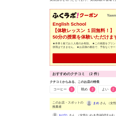
Yaw
English School
【体験レッスン １回無料！】
50分の授業を体験いただけま
★本券１枚でお１人様のみ有効。 ★この画面をプリン
併用はできません。 ★お店側の都合で、予告なくサ
おすすめのクチコミ （
2
件）
クチコミからみる、このお店の特長
コーヒー
眺め
よい
3
2
2
このお店・スポットの
まめ
さん （女性/
推薦者
おばた
さん （女性/いわき市/40代/Lv.4