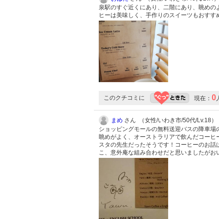
泉駅のすぐ近くにあり、二階にあり、眺めの
ヒーは美味しく、手作りのスイーツもおすす
0
このクチコミに
現在：
まめ
さん （女性/いわき市/50代/Lv.18）
ショッピングモールの無料送迎バスの降車場
眺めがよく、オーストラリアで飲んだコーヒ
スタの先生だったそうです！コーヒーのお話
こ、意外庵な組み合わせだと思いましたがお