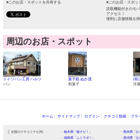
■
このお店・スポットを共有する
■
このお店・スポッ
読取機能付きのモバ
アクセス！
便利に店舗情報を持
周辺のお店・スポット
ドイツパン工房 ハルツ
菓子処 ぬか茂
(有
パン
和菓子
洋
ホーム
サイトマップ
ログイン
クチコミ投稿
プラ
全国のクチコミナビ(R)
・栃木県「栃ナビ！」
・熊本県「ひ
・福島県「ふくラボ！」
・新潟県「な