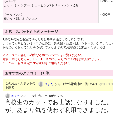
◇パーマ
8,000円
カット+シャンプー+シェービング+トリートメント込み
◇ヘッドスパ
4,000円
※カット別、オプション
お店・スポットからのメッセージ
1席のみの完全個室でゆったりと時間を過ごせるサロンです。
いつまでもサビないオトコのために「男の髪・頭皮・肌」をトータルケアいたし
満足のいくおもてなしを心がけておりますのでお気軽にご来店くださいませ。
※メニューの詳しい内容などホームページをご覧ください。
電話予約はもちろん、LINE ID「k-step」からのご予約もお気軽にどうぞ。
平日のみ・範囲限定ですが送迎もご相談ください。
おすすめのクチコミ （
1
件）
このお店・スポットの
ゆまた
さん （女性/郡山市/40代/Lv.30）
(投稿：2020
推薦者
ゆまた
さん （女性/郡山市/40代/Lv.30）
高校生のカットでお世話になりました。
が、あまり気を使わず利用できました。