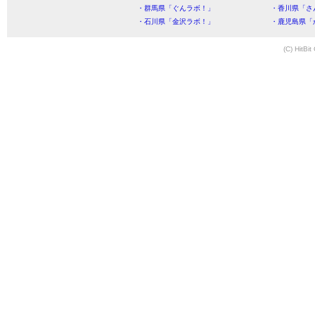
・群馬県「ぐんラボ！」
・香川県「さ
・石川県「金沢ラボ！」
・鹿児島県「
(C) HitBit