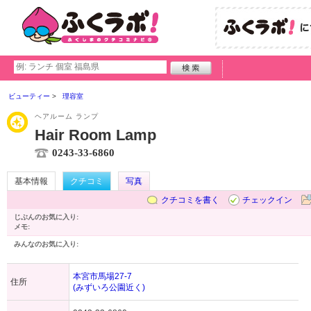
ビューティー
理容室
ヘアルーム ランプ
Hair Room Lamp
0243-33-6860
基本情報
クチコミ
写真
クチコミを書く
チェックイン
じぶんのお気に入り:
メモ:
みんなのお気に入り:
本宮市馬場27-7
住所
(みずいろ公園近く)