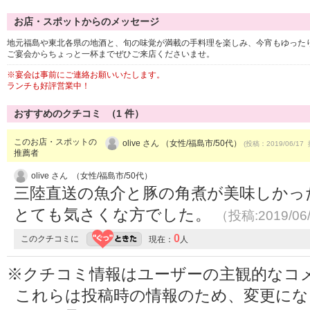
お店・スポットからのメッセージ
地元福島や東北各県の地酒と、旬の味覚が満載の手料理を楽しみ、今宵もゆった
ご宴会からちょっと一杯までぜひご来店くださいませ。
※宴会は事前にご連絡お願いいたします。
ランチも好評営業中！
おすすめのクチコミ （
1
件）
このお店・スポットの
olive さん （女性/福島市/50代）
(投稿：2019/06/17 
推薦者
olive さん （女性/福島市/50代）
三陸直送の魚介と豚の角煮が美味しかっ
とても気さくな方でした。
（投稿:2019/06
0
このクチコミに
現在：
人
※クチコミ情報はユーザーの主観的なコ
これらは投稿時の情報のため、変更に