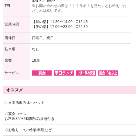
024-521-8585
TEL
※お問い合わせの際は「ふくラボ！を見た」とお伝えいた
だければ幸いです。
【昼の部】11:30〜14:00 LO13:45
営業時間
【夜の部】17:00〜23:00 LO22:30
店休日
日曜日、祝日
駐車場
なし
席数
18席
サービス
オススメ
◇日本酒飲み比べセット
◇宴会コース
お料理8品+2時間飲み放題付き
◇お造り、旬の創作料理など