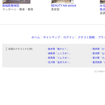
南福島整体院
BEAUTY Ark annick
ゆる
マッサージ・整体・整骨
美容室
島
居
ホーム
サイトマップ
ログイン
クチコミ投稿
プラ
全国のクチコミナビ(R)
・栃木県「栃ナビ！」
・熊本県「ひ
・福島県「ふくラボ！」
・新潟県「な
・群馬県「ぐんラボ！」
・香川県「さ
・石川県「金沢ラボ！」
・鹿児島県「
(C) HitBit