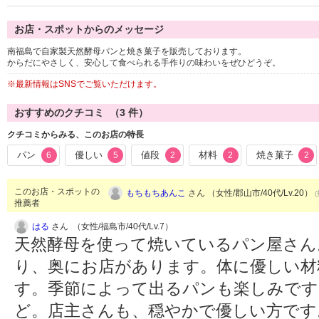
お店・スポットからのメッセージ
南福島で自家製天然酵母パンと焼き菓子を販売しております。
からだにやさしく、安心して食べられる手作りの味わいをぜひどうぞ。
※最新情報はSNSでご覧いただけます。
おすすめのクチコミ （
3
件）
クチコミからみる、このお店の特長
パン
優しい
値段
材料
焼き菓子
6
5
2
2
2
このお店・スポットの
もちもちあんこ
さん （女性/郡山市/40代/Lv.20）
推薦者
はる
さん （女性/福島市/40代/Lv.7）
天然酵母を使って焼いているパン屋さん
り、奥にお店があります。体に優しい材
す。季節によって出るパンも楽しみです
ど。店主さんも、穏やかで優しい方で