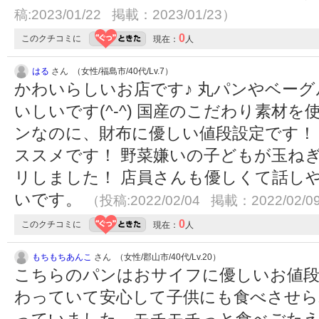
稿:2023/01/22 掲載：2023/01/23）
0
このクチコミに
現在：
人
はる
さん （女性/福島市/40代/Lv.7）
かわいらしいお店です♪ 丸パンやベー
いしいです(^-^) 国産のこだわり素材
ンなのに、財布に優しい値段設定です！
ススメです！ 野菜嫌いの子どもが玉ね
リしました！ 店員さんも優しくて話し
いです。
（投稿:2022/02/04 掲載：2022/02/0
0
このクチコミに
現在：
人
もちもちあんこ
さん （女性/郡山市/40代/Lv.20）
こちらのパンはおサイフに優しいお値
わっていて安心して子供にも食べさせら
っていました。モチモチっと食べごた