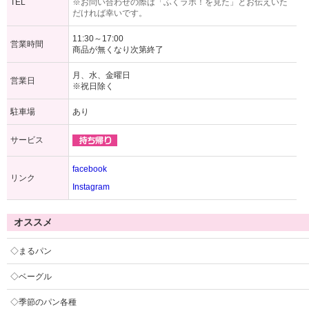
TEL
※お問い合わせの際は「ふくラボ！を見た」とお伝えいた
だければ幸いです。
11:30～17:00
営業時間
商品が無くなり次第終了
月、水、金曜日
営業日
※祝日除く
駐車場
あり
サービス
facebook
リンク
Instagram
オススメ
◇まるパン
◇ベーグル
◇季節のパン各種