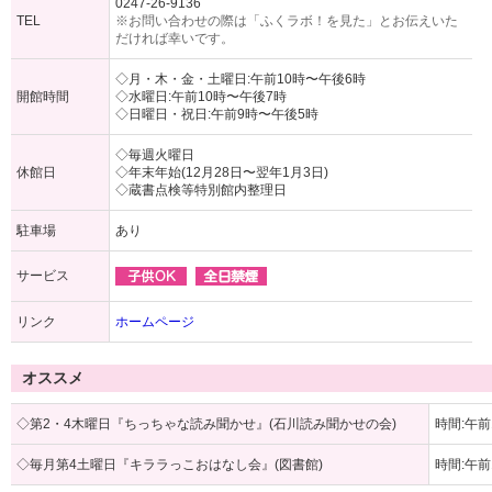
0247-26-9136
TEL
※お問い合わせの際は「ふくラボ！を見た」とお伝えいた
だければ幸いです。
◇月・木・金・土曜日:午前10時〜午後6時
開館時間
◇水曜日:午前10時〜午後7時
◇日曜日・祝日:午前9時〜午後5時
◇毎週火曜日
休館日
◇年末年始(12月28日〜翌年1月3日)
◇蔵書点検等特別館内整理日
駐車場
あり
サービス
リンク
ホームページ
オススメ
◇第2・4木曜日『ちっちゃな読み聞かせ』(石川読み聞かせの会)
時間:午前
◇毎月第4土曜日『キララっこおはなし会』(図書館)
時間:午前