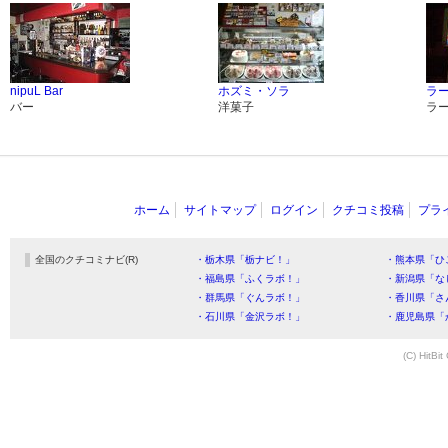
nipuL Bar
ホズミ・ソラ
ラ
バー
洋菓子
ラ
ホーム
サイトマップ
ログイン
クチコミ投稿
プラ
全国のクチコミナビ(R)
・栃木県「栃ナビ！」
・熊本県「ひ
・福島県「ふくラボ！」
・新潟県「な
・群馬県「ぐんラボ！」
・香川県「さ
・石川県「金沢ラボ！」
・鹿児島県「
(C) HitBit