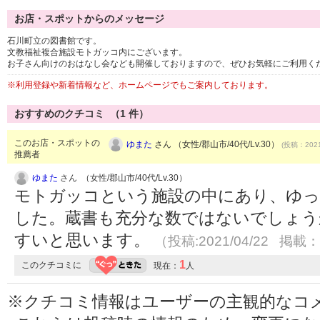
お店・スポットからのメッセージ
石川町立の図書館です。
文教福祉複合施設モトガッコ内にございます。
お子さん向けのおはなし会なども開催しておりますので、ぜひお気軽にご利用く
※利用登録や新着情報など、ホームページでもご案内しております。
おすすめのクチコミ （
1
件）
このお店・スポットの
ゆまた
さん （女性/郡山市/40代/Lv.30）
(投稿：2021
推薦者
ゆまた
さん （女性/郡山市/40代/Lv.30）
モトガッコという施設の中にあり、ゆ
した。蔵書も充分な数ではないでしょう
すいと思います。
（投稿:2021/04/22 掲載：2
1
このクチコミに
現在：
人
※クチコミ情報はユーザーの主観的なコ