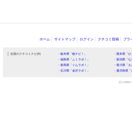
ホーム
サイトマップ
ログイン
クチコミ投稿
プラ
全国のクチコミナビ(R)
・栃木県「栃ナビ！」
・熊本県「ひ
・福島県「ふくラボ！」
・新潟県「な
・群馬県「ぐんラボ！」
・香川県「さ
・石川県「金沢ラボ！」
・鹿児島県「
(C) HitBit