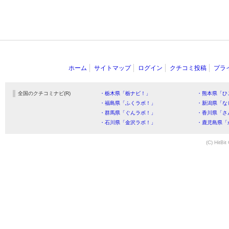
ホーム
サイトマップ
ログイン
クチコミ投稿
プラ
全国のクチコミナビ(R)
・栃木県「栃ナビ！」
・熊本県「ひ
・福島県「ふくラボ！」
・新潟県「な
・群馬県「ぐんラボ！」
・香川県「さ
・石川県「金沢ラボ！」
・鹿児島県「
(C) HitBit