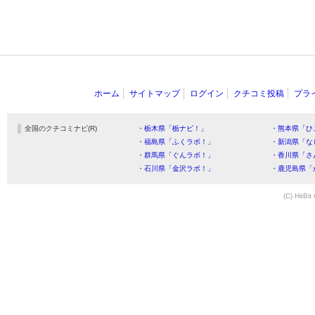
ホーム
サイトマップ
ログイン
クチコミ投稿
プラ
全国のクチコミナビ(R)
・栃木県「栃ナビ！」
・熊本県「ひ
・福島県「ふくラボ！」
・新潟県「な
・群馬県「ぐんラボ！」
・香川県「さ
・石川県「金沢ラボ！」
・鹿児島県「
(C) HitBit