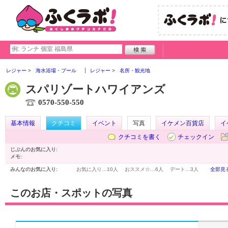
レジャー
海水浴場・プール
レジャー
名所・観光地
スパリゾートハワイアンズ
0570-550-550
基本情報
クチコミ
イベント
写真
イケメン百貨店
イ
クチコミを書く
チェックイン
じぶんのお気に入り:
メモ:
みんなのお気に入り:
お気に入り…
10人
おススメ☆…
6人
デート…
3人
全部見
このお店・スポットの写真