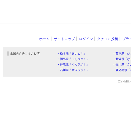
ホーム
サイトマップ
ログイン
クチコミ投稿
プラ
全国のクチコミナビ(R)
・栃木県「栃ナビ！」
・熊本県「ひ
・福島県「ふくラボ！」
・新潟県「な
・群馬県「ぐんラボ！」
・香川県「さ
・石川県「金沢ラボ！」
・鹿児島県「
(C) HitBit