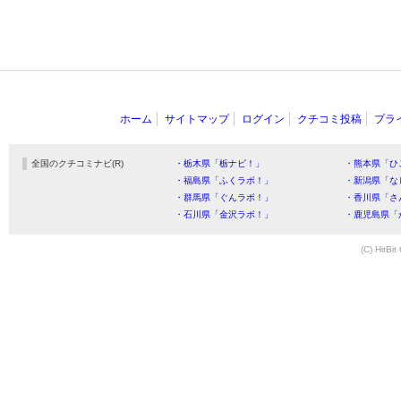
ホーム
サイトマップ
ログイン
クチコミ投稿
プラ
全国のクチコミナビ(R)
・栃木県「栃ナビ！」
・熊本県「ひ
・福島県「ふくラボ！」
・新潟県「な
・群馬県「ぐんラボ！」
・香川県「さ
・石川県「金沢ラボ！」
・鹿児島県「
(C) HitBit