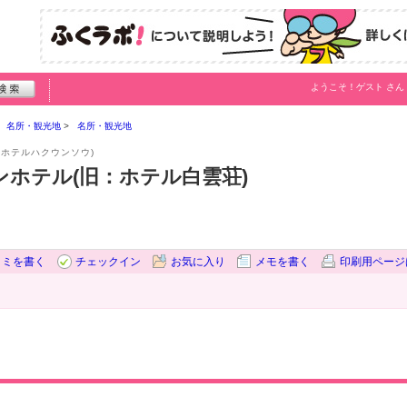
ようこそ！
ゲスト
さん
名所・観光地
名所・観光地
:ホテルハクウンソウ)
ホテル(旧：ホテル白雲荘)
コミを書く
チェックイン
お気に入り
メモを書く
印刷用ページ