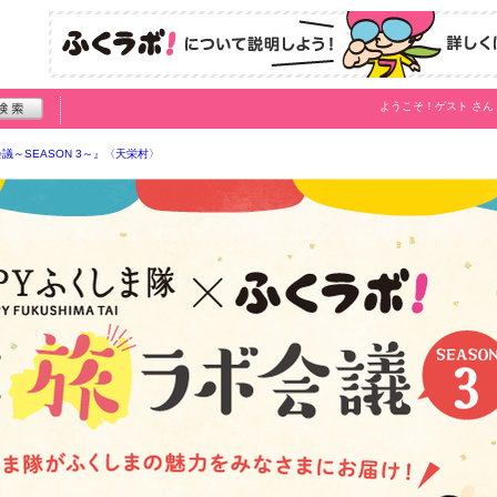
ようこそ！
ゲスト
さん
議～SEASON 3～』〈天栄村〉