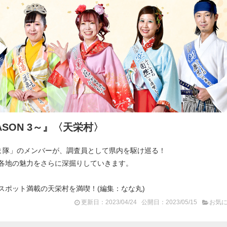
SON 3～』〈天栄村〉
しま隊」のメンバーが、調査員として県内を駆け巡る！
各地の魅力をさらに深掘りしていきます。
スポット満載の天栄村を満喫！(編集：なな丸)
更新日：2023/04/24
公開日：2023/05/15
お気に