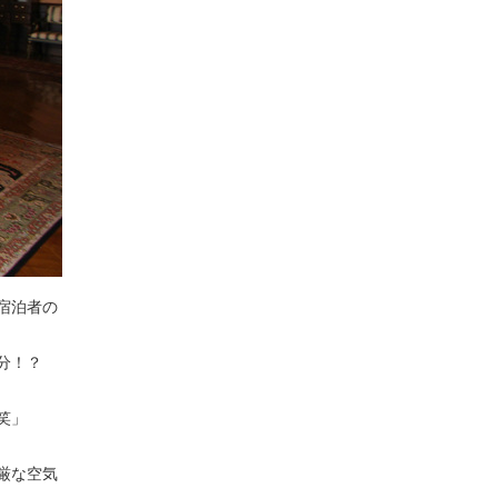
宿泊者の
分！？
笑」
厳な空気