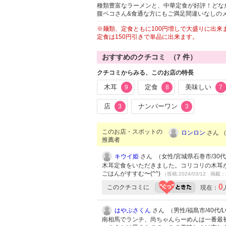
種類豊富なラーメンと、中華定食が好評！どな
腹ペコさん&食通な方にもご満足間違いなしの
※麺類、定食ともに100円増しで大盛りに出来
定食は150円引きで単品に出来ます。
おすすめのクチコミ （
7
件）
クチコミからみる、このお店の特長
木耳
定食
美味しい
9
8
7
店
ナンバーワン
3
3
このお店・スポットの
ロンロン
さん （
推薦者
キウイ姫
さん （女性/宮城県石巻市/30代/L
木耳定食をいただきました。コリコリの木耳
ごはんがすすむ〜(^^)
（投稿:2024/03/12 掲載：2
0
このクチコミに
現在：
はやぶさくん
さん （男性/福島市/40代/Lv
南相馬でランチ、尚ちゃんらーめんは一番最