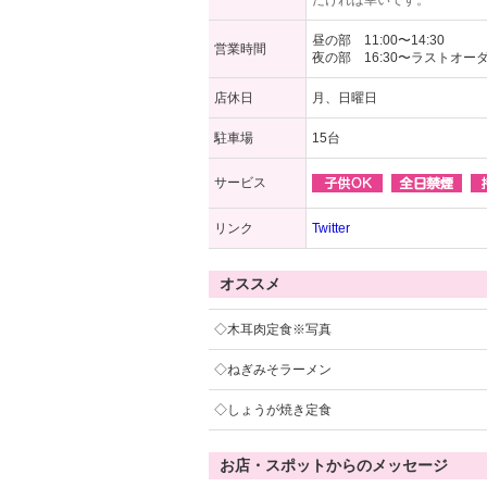
だければ幸いです。
昼の部 11:00〜14:30
営業時間
夜の部 16:30〜ラストオーダー
店休日
月、日曜日
駐車場
15台
サービス
リンク
Twitter
オススメ
◇木耳肉定食※写真
◇ねぎみそラーメン
◇しょうが焼き定食
お店・スポットからのメッセージ