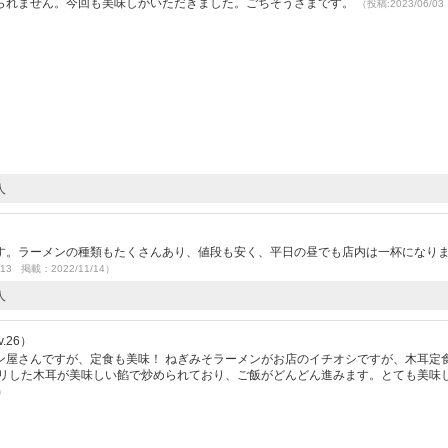
られません。今回も美味しかいただきました。ごちそうさまです。
（投稿:2023/06/0
人
す。ラーメンの種類もたくさんあり、値段も安く、平日の昼でも店内は一杯になり
/13 掲載：2022/11/14）
人
.26）
ン屋さんですが、定食も美味！ ねぎみそラーメンがお店のイチオシですが、木耳定
コリした木耳が美味しい餡で炒められており、ご飯がどんどん進みます。とても美味
1）