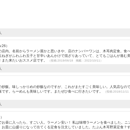
人
.26）
の店内。名前からラーメン屋かと思いきや、店のナンバーワンは、木耳肉定食。食
玉ねぎがふわふわ玉子と甘辛いあんかけで混ざりあっていて、とてもごはんが進む
！また来たいおススメ店です。
（投稿:2019/06/18 掲載：2022/10/11）
人
）
の炒飯。味しっかりめの炒飯なのですが、これがまたすごく美味しい。人気店なの
飯です。らーめんも美味しいです。またぜひ食べに行きたいです。
（投稿:2018/11/1
人
3）
でお昼に入ったら、すごい人。ラーメン安い！ 私は味噌ラーメンを食べました。ニ
、お皿に山盛りになって出てくる定食を注文していました。たぶん木耳野菜定食？