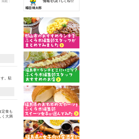
3 掲載：
ます。駐
食定食も
しく大満