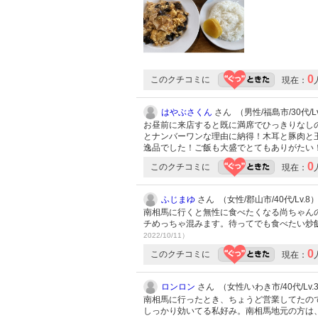
0
このクチコミに
現在：
はやぶさくん
さん （男性/福島市/30代/Lv
お昼前に来店すると既に満席でひっきりなし
とナンバーワンな理由に納得！木耳と豚肉と
逸品でした！ご飯も大盛でとてもありがたい
0
このクチコミに
現在：
ふじまゆ
さん （女性/郡山市/40代/Lv.8
南相馬に行くと無性に食べたくなる尚ちゃん
チめっちゃ混みます。待ってでも食べたい炒
2022/10/11）
0
このクチコミに
現在：
ロンロン
さん （女性/いわき市/40代/Lv.
南相馬に行ったとき、ちょうど営業してたの
しっかり効いてる私好み。南相馬地元の方は