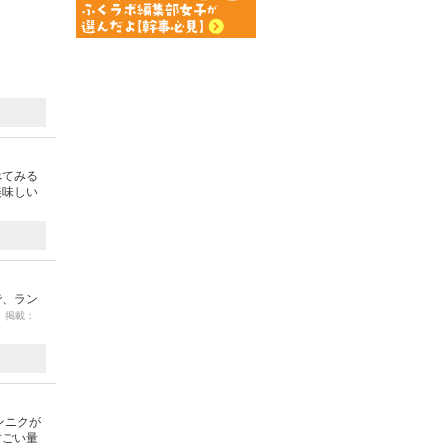
べてみる
美味しい
で、ラン
1 掲載：
ンニクが
すごい量