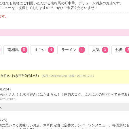
た様でも気軽にご利用いただける南相馬の町中華、ボリューム満点のお店です。
メニューをご提供しておりますので、ぜひご来店くださいませ！
ます。
南相馬
すごい
ラーメン
人気
炒飯
5
4
4
3
女性/いわき市/40代/Lv.3）
(投稿：2016/02/20 掲載：2022/10/11)
v.24）
がたくさん！！木耳好きにはたまらん！！豚肉のコク、ふわふわの卵♪すべてを包み
024/03/13）
人
.26）
初に思いつく美味しいお店。木耳肉定食は定番のナンバーワンメニュー。毎回別な