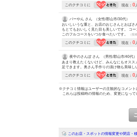
0
このクチコミに
現在：
パーやん さん （女性/郡山市/30代）
おいしいうな重と、お店のおじさんとおばさ
もとてもおいしく見た目も美しいです。 コ
このフルコースをいつか食べたいです。
（投稿:
0
このクチコミに
現在：
夜中のさんぽ さん （男性/郡山市/40代）
あまり教えたくないけど、みんなにもオスス
足できます。奥さん手作りの漬け物も美味し
0
このクチコミに
現在：
※クチコミ情報はユーザーの主観的なコメント
これらは投稿時の情報のため、変更になって
このお店・スポットの情報変更や閉店・