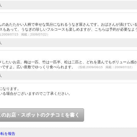
人
んのあたたかい人柄で幸せな気分になれるうなぎ屋さんです。おばさんが漬けてい
ースもあって、うなぎの珍しいフルコースも楽しめますが、こちらは予約が必要なよ
2009/07/15 掲載：2009/07/22）
人
メしたいお店。梅は一匹、竹は一匹半、松は二匹と、どれを選んでもボリューム感
いですよ。広い座敷でゆっくり食べられます。
（投稿:2009/06/15 掲載：2009/07/22）
人
になります。
いる場合がございますのでご了承ください。
このお店・スポットのクチコミを書く
移転を報告