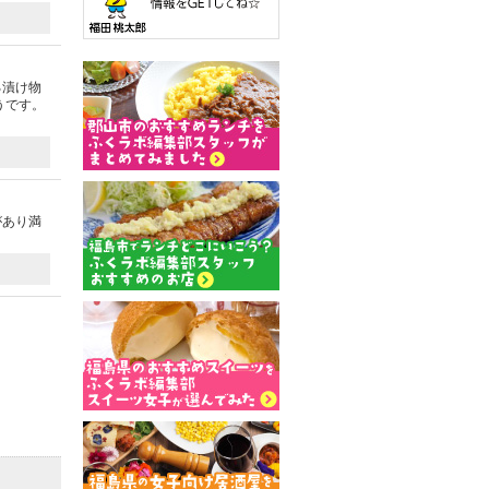
る漬け物
うです。
があり満