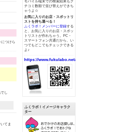
モバイル端末での検索結果もク
チコミ数順で並び替えができち
ゃうよ☆
お気に入りのお店・スポットリ
ストを持ち運べる！
ふくラボ！メンバーに登録
する
と、お気に入りのお店・スポッ
トリストが作れちゃう。PC・
スマートフォン共通だから、い
レにつけら
つでもどこでもチェックできる
よ♪
https://www.fukulabo.net/
品でし
ふくラボ！イメージキャラク
ター
付いてま