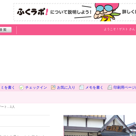
ようこそ！
ゲスト
さん
コミを書く
チェックイン
お気に入り
メモを書く
印刷用ページ
デート…
1人