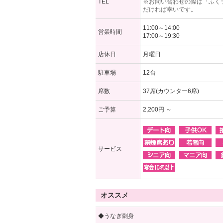
TEL
※お問い合わせの際は「ふく
だければ幸いです。
11:00～14:00
営業時間
17:00～19:30
店休日
月曜日
駐車場
12台
席数
37席(カウンター6席)
ご予算
2,200円 ～
サービス
オススメ
◆うなぎ刺身