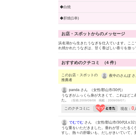
◆白焼
◆肝焼(1串)
お店・スポットからのメッセージ
浜名湖から生きたうなぎを仕入ています。ここ
れ焼かれたうなぎは、甘く香ばしい香りを放っ
おすすめのクチコミ （
4
件）
このお店・スポットの
夜中のさんぽ さ
推薦者
panda さん （女性/郡山市/30代）
うなぎがふっくら身が大きくて、これはどこ
た。
（投稿:2009/09/06 掲載：2009/09/07）
0
このクチコミに
現在：
でむでむ
さん （女性/郡山市/30代/Lv.32
うな重をいただきました。垂れが甘ったるく
すし、熱々の肝吸いも、だしがきいていて、