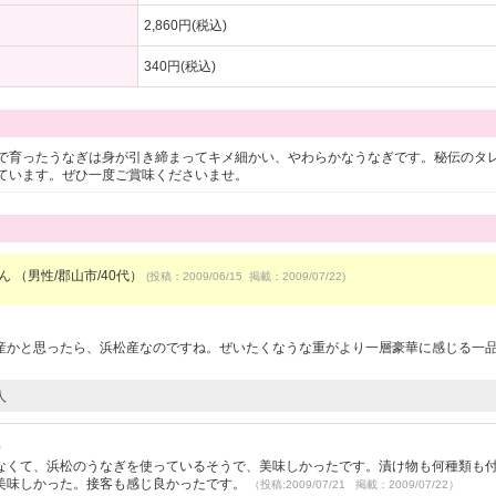
2,860円(税込)
340円(税込)
で育ったうなぎは身が引き締まってキメ細かい、やわらかなうなぎです。秘伝のタ
ています。ぜひ一度ご賞味くださいませ。
ん （男性/郡山市/40代）
(投稿：2009/06/15 掲載：2009/07/22)
産かと思ったら、浜松産なのですね。ぜいたくなうな重がより一層豪華に感じる一
人
）
なくて、浜松のうなぎを使っているそうで、美味しかったです。漬け物も何種類も
美味しかった。接客も感じ良かったです。
（投稿:2009/07/21 掲載：2009/07/22）