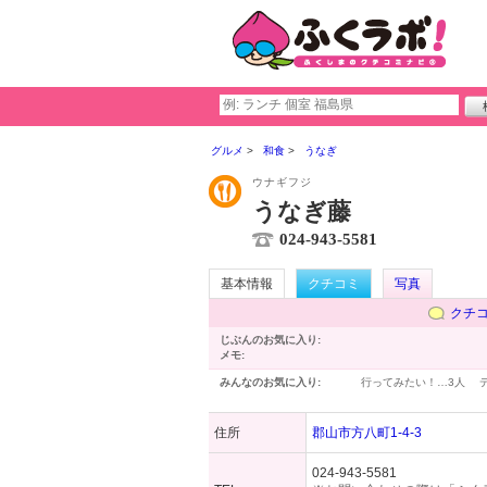
グルメ
和食
うなぎ
ウナギフジ
うなぎ藤
024-943-5581
基本情報
クチコミ
写真
クチ
じぶんのお気に入り:
メモ:
みんなのお気に入り:
行ってみたい！…
3人
住所
郡山市方八町1-4-3
024-943-5581