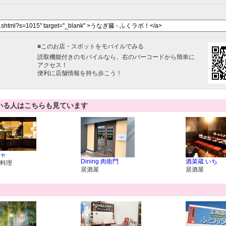
■
このお店・スポットをモバイルでみる
読取機能付きのモバイルなら、右のバーコードから簡単に
アクセス！
便利に店舗情報を持ち歩こう！
いる人はこちらも見ています
ャ
Dining 肉衛門
酒菜蔵 いち
料理
居酒屋
居酒屋