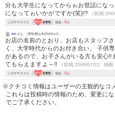
分も大学生になってからゎお世話になっ
になってゎいかがですか(笑)!?
（投稿:2009
0
このクチコミに
現在：
人
kim
さん （男性/郡山市/20代/Lv.2）
お店の名前のとおり、お店もスタッフさ
く、大学時代からのお付き合い。 子供
があるので、お子さんがいる方も安心!!
てもらえますよ～!!
（投稿:2009/07/22 掲載：
0
このクチコミに
現在：
人
※クチコミ情報はユーザーの主観的なコ
これらは投稿時の情報のため、変更に
でご了承ください。