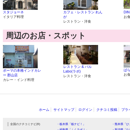
スタジョーネ
カフェ・レストラン れん
DI
イタリア料理
が
お
レストラン・洋食
周辺のお店・スポット
レストラン & バル
ば
ポーマの本格インドカレ
Labo(ラボ)
お
ー 郡山店
レストラン・洋食
カレー・インド料理
ホーム
サイトマップ
ログイン
クチコミ投稿
プラ
全国のクチコミナビ(R)
・栃木県「栃ナビ！」
・熊本県「ひ
・福島県「ふくラボ！」
・新潟県「な