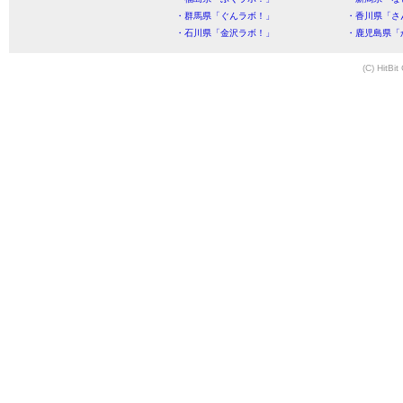
・群馬県「ぐんラボ！」
・香川県「さ
・石川県「金沢ラボ！」
・鹿児島県「
(C) HitBit