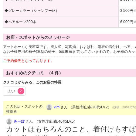
◆グレーカラー（シャンプー込）
3,500
◆ヘアループ300本
6,000
お店・スポットからのメッセージ
アットホームな美容室です。成人式、写真婚、およばれ、浴衣の着付け、ヘア、
なお子様専用の椅子(車型の椅子、5歳未満まで)もございますので、お子様のカ
ご予約優先となっております。
おすすめのクチコミ （
4
件）
クチコミからみる、このお店の特長
よい
2
このお店・スポットの
kim
さん （男性/郡山市/20代/Lv.2）
(投稿：2009/07/
推薦者
みーぼ
さん （女性/郡山市/40代/Lv.5）
カットはもちろんのこと、着付けもすば