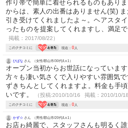
作り帯で簡単に着せられるものもありま
からは、素人の出番はありません(笑) 
引き受けてくれましたよ～。ヘアスタイ
ったものを提案してくれますし、満足
掲載：2017/08/22）
0
このクチコミに
現在：
人
ひばな
さん （女性/郡山市/30代/Lv.1）
オープン当初からお世話になっています
方々も凄い気さくで入りやすい雰囲気で
ずきちんとしてくれますよ。料金も手頃
いです。
（投稿:2010/10/16 掲載：2010/10/1
0
このクチコミに
現在：
人
かず☆
さん （男性/郡山市/20代/Lv.1）
お店ゎ綺麗で、スタッフさんも明るく誰で