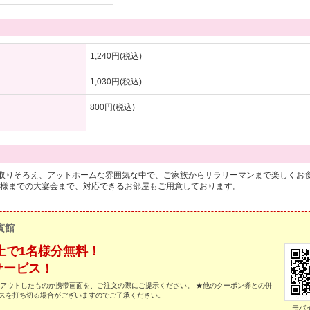
1,240円(税込)
1,030円(税込)
800円(税込)
取りそろえ、アットホームな雰囲気な中で、ご家族からサラリーマンまで楽しくお
名様までの大宴会まで、対応できるお部屋もご用意しております。
賓館
上で1名様分無料！
サービス！
トアウトしたものか携帯画面を、ご注文の際にご提示ください。 ★他のクーポン券との併
ビスを打ち切る場合がございますのでご了承ください。
モバ