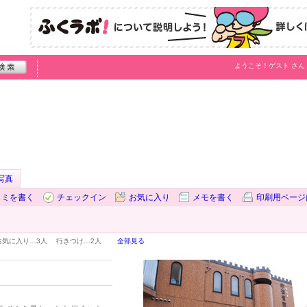
ようこそ！
ゲスト
さん
写真
コミを書く
チェックイン
お気に入り
メモを書く
印刷用ページ
お気に入り…
3人
行きつけ…
2人
全部見る