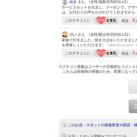
ゆき
さん （女性/福島市/50代/Lv.2）
サービスセットを注文し、クーポンで、デザ
は、お代わりの声をかけかけてくれますから
0
このクチコミに
現在：
けい
さん （女性/郡山市/20代/Lv.31）
家族で行きました。焼きそばをいただきまし
を美味しくいただけます。
（投稿:2014/10/10 
0
このクチコミに
現在：
※クチコミ情報はユーザーの主観的なコメント
これらは投稿時の情報のため、変更になって
このお店・スポットの情報変更や閉店・
お店・スポット情報をブログにはる