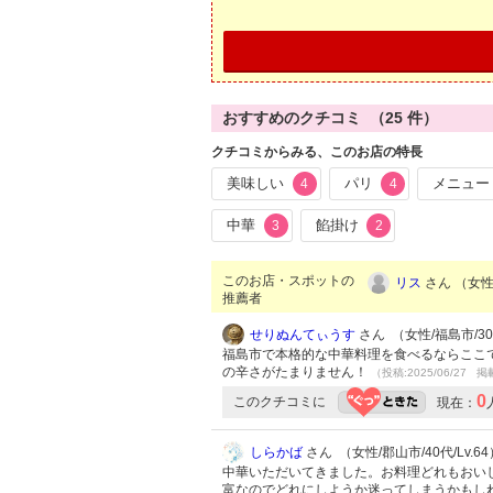
おすすめのクチコミ （
25
件）
クチコミからみる、このお店の特長
美味しい
パリ
メニュー
4
4
中華
餡掛け
3
2
このお店・スポットの
リス
さん （女性/
推薦者
せりぬんてぃうす
さん （女性/福島市/30代
福島市で本格的な中華料理を食べるならここ
の辛さがたまりません！
（投稿:2025/06/27 掲
0
このクチコミに
現在：
しらかば
さん （女性/郡山市/40代/Lv.64
中華いただいてきました。お料理どれもおい
富なのでどれにしようか迷ってしまうかもし