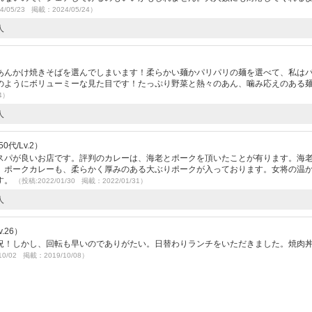
4/05/23 掲載：2024/05/24）
人
あんかけ焼きそばを選んでしまいます！柔らかい麺かパリパリの麺を選べて、私は
のようにボリューミーな見た目です！たっぷり野菜と熱々のあん、噛み応えのある
4）
人
代/Lv.2）
スパが良いお店です。評判のカレーは、海老とポークを頂いたことが有ります。海
、ポークカレーも、柔らかく厚みのある大ぶりポークが入っております。女将の温
す。
（投稿:2022/01/30 掲載：2022/01/31）
人
.26）
況！しかし、回転も早いのでありがたい。日替わりランチをいただきました。焼肉
10/02 掲載：2019/10/08）