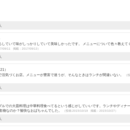
人
）
ろしていて味がしっかりしていて美味しかったです。 メニューについて色々教えて
7/09/11 掲載：2017/09/13）
人
.21）
で活気づくお店。メニューが豊富で迷うが、そんなときはランチが間違いない。
（
人
）
ブルでの大皿料理は中華料理食べてるという感じがしていいです。ランチやディナ
が名物なのか？愉快なおばちゃんでした。
（投稿:2015/10/19 掲載：2015/10/27）
人