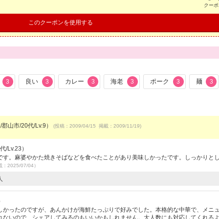
クーポ
このクーポンを使用する
良い
カレー
海老
ポーク
麺
3
3
3
3
3
3
郡山市/20代/Lv.9）
(投稿：2009/04/15 掲載：2009/11/19)
/Lv.23）
です。麻婆やかた焼きそばなどを食べたことがあり美味しかったです。しっかりと
載：2025/07/04）
人
）
しかったのですが、あんかけが海鮮たっぷりで好みでした。本格的な中華で、メニ
れないので、シェアしてみるのもいいかもしれません。大人数にも対応してくれる