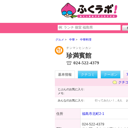
グルメ
中華
中華料理
チンマンヒンカン
珍満賓館
024-522-4379
基本情報
クチコミ
クーポン
クチ
じぶんのお気に入り:
メモ:
みんなのお気に入り:
行ってみたい！…
6人
住所
福島市北町2-1
024-522-4379