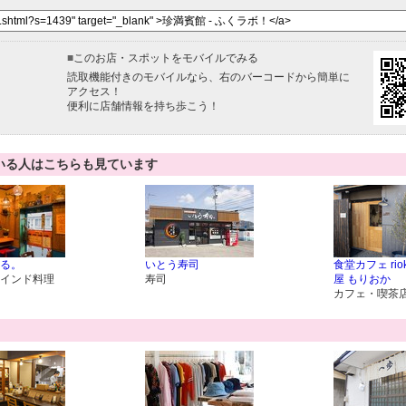
■
このお店・スポットをモバイルでみる
読取機能付きのモバイルなら、右のバーコードから簡単に
アクセス！
便利に店舗情報を持ち歩こう！
いる人はこちらも見ています
る。
いとう寿司
食堂カフェ ri
インド料理
寿司
屋 もりおか
カフェ・喫茶