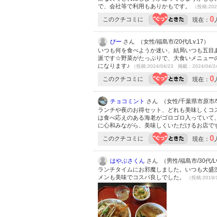
で、会社等で利用もありかもです。
（投稿:202
0
このクチコミに
現在：
ぴー
さん （女性/福島市/20代/Lv.17）
いつも何を食べようか迷い、結局いつも五目
派です☆野菜がたっぷりで、大食いメニュー
になります♪
（投稿:2024/04/23 掲載：2024/04/2
0
このクチコミに
現在：
チョコミント
さん （女性/千葉県市原市/50
ランチや夜のお得セット、どれも美味しくコ
は食べ応えのある海老がゴロゴロ入っていて
に心和みながら、美味しくいただけるお店で
0
このクチコミに
現在：
はやぶさくん
さん （男性/福島市/30代/Lv
ランチタイムにお邪魔しました。いつも大盛
メンも美味でコスパ良しでした。
（投稿:2019/