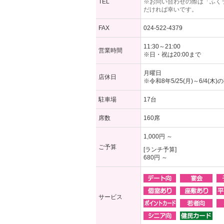
TEL
※お問い合わせの際は「ふく
だければ幸いです。
FAX
024-522-4379
11:30～21:00
営業時間
※日・祝は20:00まで
月曜日
店休日
※令和8年5/25(月)～6/4(木
駐車場
17台
席数
160席
1,000円 ～
ご予算
[ランチ予算]
680円 ～
サービス