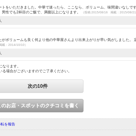
ートをいただきました。中華で迷ったら、ここなら、ボリューム、味間違いなしで
、男性でも2杯目のご飯で、満腹以上になります。
（投稿:2015/08/16 掲載：2015/08/2
人
たがボリュームも良く何より他の中華屋さんより出来上がりが早い気がしました。 
掲載：2014/10/10）
人
になります。
いる場合がございますのでご了承ください。
次の10件
このお店・スポットのクチコミを書く
移転を報告