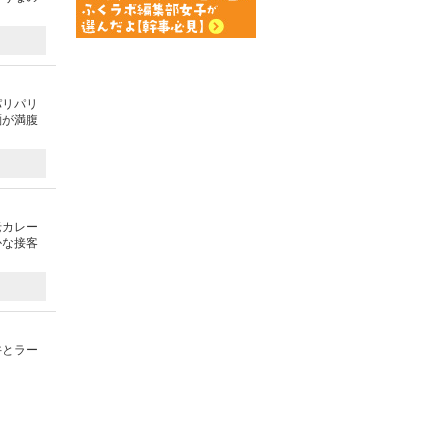
パリパリ
麺が満腹
老カレー
かな接客
丼とラー