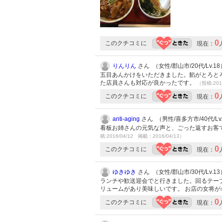
0
このクチコミに
現在：
りんりん
さん （女性/郡山市/20代/Lv.18
五目あんかけをいただきました。餡がとろと
た店員さんも対応が良かったです。
（投稿:201
0
このクチコミに
現在：
anti-aging
さん （男性/喜多方市/40代/Lv
看板お姉さんの元気な声と、ごった返すお客
稿:2016/04/12 掲載：2016/04/13）
0
このクチコミに
現在：
ゆきゆき
さん （女性/郡山市/30代/Lv.13
ランチや歓送迎会でと行きました。回るテー
リュームがあり美味しいです。 お店の女将
0
このクチコミに
現在：