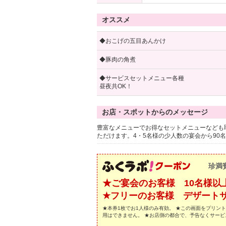
オススメ
◆おこげの五目あんかけ
◆豚肉の角煮
◆サービスセットメニュー各種
昼夜共OK！
お店・スポットからのメッセージ
豊富なメニューでお得なセットメニューなども
ただけます。4・5名様の少人数の宴会から90
珍満
★ご宴会のお客様 10名様以
★フリーのお客様 デザート
★本券1枚でお1人様のみ有効。 ★この画面をプリン
用はできません。 ★お店側の都合で、予告なくサー