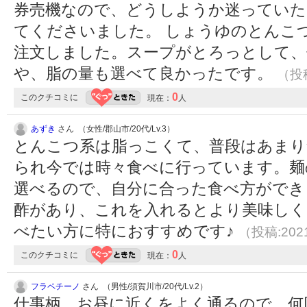
券売機なので、どうしようか迷っていた
てくださいました。 しょうゆのとんこ
注文しました。スープがとろっとして、
や、脂の量も選べて良かったです。
（投稿
0
このクチコミに
現在：
人
あずき
さん （女性/郡山市/20代/Lv.3）
とんこつ系は脂っこくて、普段はあまり
られ今では時々食べに行っています。麺
選べるので、自分に合った食べ方ができ
酢があり、これを入れるとより美味しく
べたい方に特におすすめです♪
（投稿:2021
0
このクチコミに
現在：
人
フラペチーノ
さん （男性/須賀川市/20代/Lv.2）
仕事柄、お昼に近くをよく通るので、何