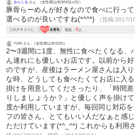
みらくる
さん （女性/郡山市/30代/Lv.52）
豚骨らーめんが好きなので食べに行って
選べるのが良いですね(*^^*)
（投稿:2017/1
0
このクチコミに
現在：
人
YURI さん （女性/郡山市/20代）
2〜3週間に1度、無性に食べたくなる、
ん連れにも優しいお店です。以前から好
のですが、産後はラーメン屋さんは入り
な時、どうしても食べたくてお店に入る
掛けを用意してくださったり、「時間差
りしましょうか？」と優しく声を掛けて
度か利用していますが、毎回同じ対応を
フの皆さん、とてもいい人だなぁと感じ
ただけています(*^_^*) これからも