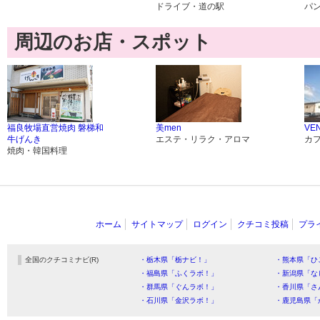
ドライブ・道の駅
パ
周辺のお店・スポット
福良牧場直営焼肉 磐梯和
美men
VE
牛げんき
エステ・リラク・アロマ
カ
焼肉・韓国料理
ホーム
サイトマップ
ログイン
クチコミ投稿
プラ
全国のクチコミナビ(R)
・栃木県「栃ナビ！」
・熊本県「ひ
・福島県「ふくラボ！」
・新潟県「な
・群馬県「ぐんラボ！」
・香川県「さ
・石川県「金沢ラボ！」
・鹿児島県「