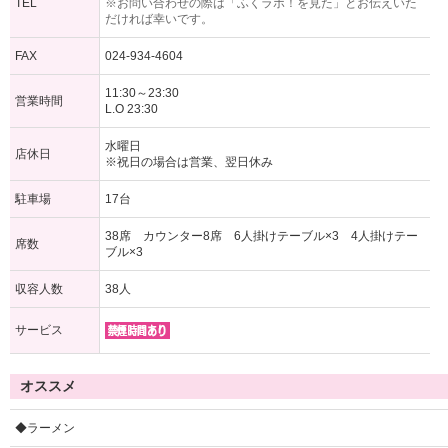
TEL
※お問い合わせの際は「ふくラボ！を見た」とお伝えいた
だければ幸いです。
FAX
024-934-4604
11:30～23:30
営業時間
L.O 23:30
水曜日
店休日
※祝日の場合は営業、翌日休み
駐車場
17台
38席 カウンター8席 6人掛けテーブル×3 4人掛けテー
席数
ブル×3
収容人数
38人
サービス
オススメ
◆ラーメン