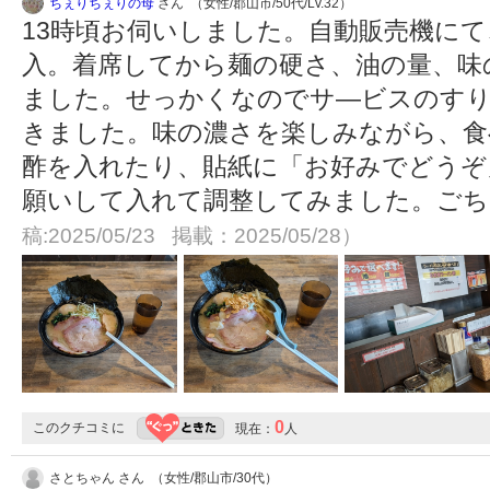
ちぇりちぇりの母
さん （女性/郡山市/50代/Lv.32）
13時頃お伺いしました。自動販売機に
入。着席してから麺の硬さ、油の量、味
ました。せっかくなのでサ―ビスのす
きました。味の濃さを楽しみながら、食
酢を入れたり、貼紙に「お好みでどうぞ
願いして入れて調整してみました。ご
稿:2025/05/23 掲載：2025/05/28）
0
このクチコミに
現在：
人
さとちゃん さん （女性/郡山市/30代）