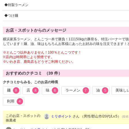
◆特製ラーメン
◆つけ麺
お店・スポットからのメッセージ
横浜家系ラーメン、とんこつ一本で勝負！1日150kgの豚骨を、特注バーナーで
しています！麺、油、味はもちろんお客様にあったお好みの味を注文できます！ど
※とんこつ以外ありません！100％とんこつです！
※店内は時間帯により禁煙です。
※いわき店、鹿島店もどうぞご利用ください。
おすすめのクチコミ （
39
件）
クチコミからみる、このお店の特長
麺
店
味
ラーメン
油
美味し
8
8
8
7
5
利用
4
このお店・スポットの
ミリポイント
さん （男性/郡山市/20代/Lv.5）
(投稿：
推薦者