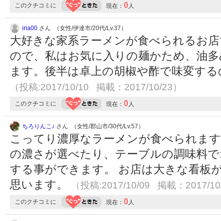
0
このクチコミに
現在：
人
iria00
さん （女性/伊達市/20代/Lv.37）
大好きな家系ラーメンが食べられるお店
ので、私はお気に入りの麺かため、油多
ます。後半は卓上の胡椒や酢で味変する
（投稿:2017/10/10 掲載：2017/10/23）
0
このクチコミに
現在：
人
ちろりんこ♪
さん （女性/郡山市/30代/Lv.57）
こってり濃厚なラーメンが食べられます
の濃さが選べたり、テーブルの調味料で
する事ができます。 お店は大きな看板
思います。
（投稿:2017/10/09 掲載：2017/10
0
このクチコミに
現在：
人