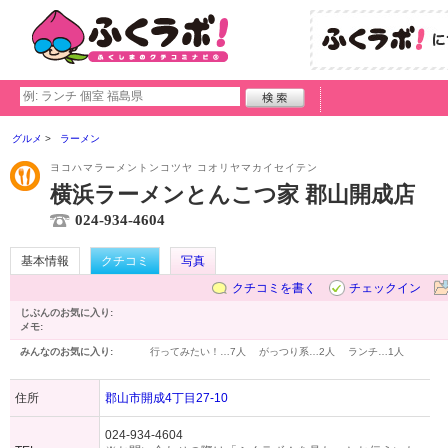
グルメ
ラーメン
ヨコハマラーメントンコツヤ コオリヤマカイセイテン
横浜ラーメンとんこつ家 郡山開成店
024-934-4604
基本情報
クチコミ
写真
クチコミを書く
チェックイン
じぶんのお気に入り:
メモ:
みんなのお気に入り:
行ってみたい！…
7人
がっつり系…
2人
ランチ…
1人
住所
郡山市開成4丁目27-10
024-934-4604