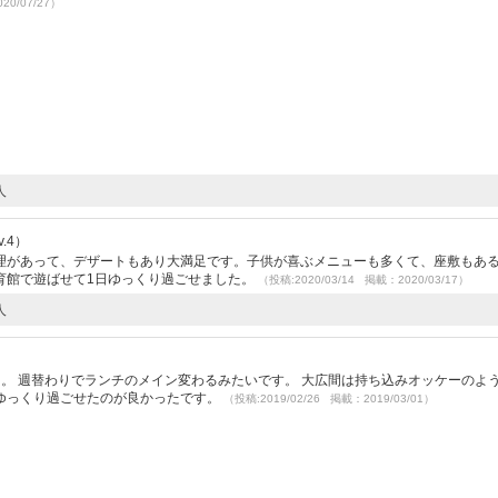
20/07/27）
人
.4）
理があって、デザートもあり大満足です。子供が喜ぶメニューも多くて、座敷もあ
育館で遊ばせて1日ゆっくり過ごせました。
（投稿:2020/03/14 掲載：2020/03/17）
人
。 週替わりでランチのメイン変わるみたいです。 大広間は持ち込みオッケーのよ
ゆっくり過ごせたのが良かったです。
（投稿:2019/02/26 掲載：2019/03/01）