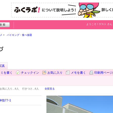
ようこそ！
ゲスト
さん
メ
バイキング・食べ放題
づ
写真
コミを書く
チェックイン
お気に入り
メモを書く
印刷用ページ
お気に入り…
6人
行きつけ…
6人
全部見る
指77-1