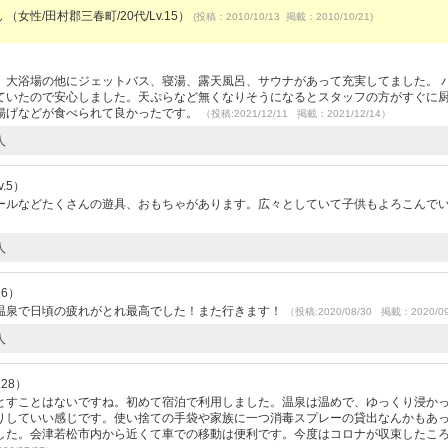
 （女性/田村郡三春町/20代/Lv.15）
(投稿：2010/10/13 掲載：2010/10/21)
。大浴場の他にジェットバス、寝湯、露天風呂、サウナがあって充実してました。 
ていたので安心しました。天ぷらなど無くなりそうになるとスタッフの方がすぐに
揚げなどが食べられて良かったです。
（投稿:2021/12/11 掲載：2021/12/14）
人
.5）
ールなどたくさんの遊具、おもちゃがあります。広々としていて子供もよろこんで
人
16）
温泉で日頃の疲れがとれ最高でした！また行きます！
（投稿:2020/08/30 掲載：2020/0
人
28）
とすことはないですね。初めて宿泊で利用しました。温泉は温めで、ゆっくり浸か
りしていい感じです。使い捨ての手袋や‍家族に一つ消毒スプレーの貸出なんかもあ
した。会津若松市内から近くて車での移動は便利です。今度はコロナが収束したこ