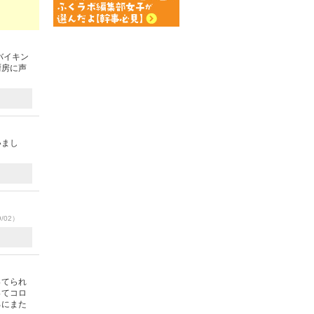
バイキン
厨房に声
いまし
9/02）
ってられ
ってコロ
ろにまた