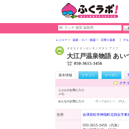
レジャー
温泉・スパ・銭湯
日帰り温泉
グル
オオエドオンセンモノガタリ アイヅ
大江戸温泉物語 あい
050-3615-3456
基本情報
クチコミ
クーポン
クチ
じぶんのお気に入り:
メモ:
みんなのお気に入り:
行ってみたい！…
25人
住所
会津若松市神指町北四合字東神
050-3615-3456（代表）