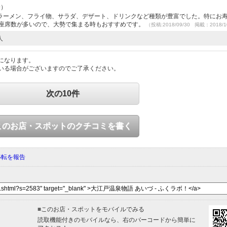
9）
ラーメン、フライ物、サラダ、デザート、ドリンクなど種類が豊富でした。特にお
 座席数が多いので、大勢で集まる時もおすすめです。
（投稿:2018/09/30 掲載：2018/1
人
になります。
いる場合がございますのでご了承ください。
次の10件
このお店・スポットのクチコミを書く
移転を報告
■
このお店・スポットをモバイルでみる
読取機能付きのモバイルなら、右のバーコードから簡単に