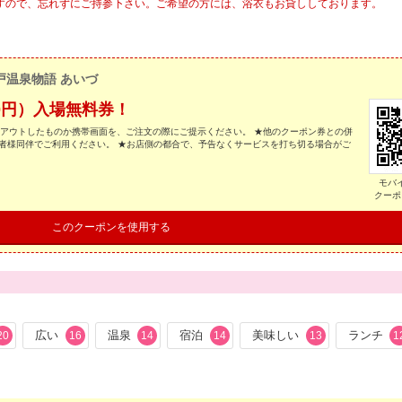
ますので、忘れずにご持参下さい。ご希望の方には、浴衣もお貸ししております。
戸温泉物語 あいづ
0円）入場無料券！
トアウトしたものか携帯画面を、ご注文の際にご提示ください。 ★他のクーポン券との併
者様同伴でご利用ください。 ★お店側の都合で、予告なくサービスを打ち切る場合がご
モバ
クーポ
このクーポンを使用する
広い
温泉
宿泊
美味しい
ランチ
20
16
14
14
13
1