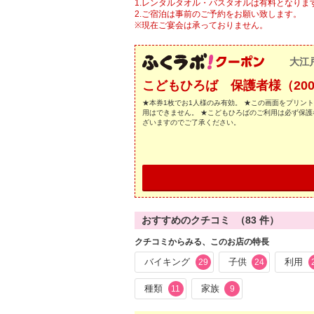
1.レンタルタオル・バスタオルは有料となり
2.ご宿泊は事前のご予約をお願い致します。
※現在ご宴会は承っておりません。
大江
こどもひろば 保護者様（20
★本券1枚でお1人様のみ有効。 ★この画面をプリン
用はできません。 ★こどもひろばのご利用は必ず保護
ざいますのでご了承ください。
おすすめのクチコミ （
83
件）
クチコミからみる、このお店の特長
バイキング
子供
利用
29
24
種類
家族
11
9