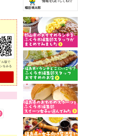
イル版で
ンをみる
2