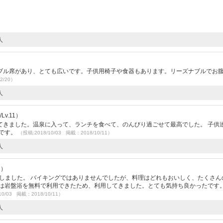
人
）
ブル席があり、とても広いです。子供用椅子や食器もあります。リーズナブルでお
2/20）
人
v.11）
てきました。温泉に入って、ランチを食べて、のんびり過ごせて最高でした。 子供
いです。
（投稿:2018/10/03 掲載：2018/10/11）
人
2）
用しました。 バイキングではありませんでしたが、料理はどれもおいしく、たくさん
は岩盤浴を無料で利用できたため、利用してきました。とても気持ち良かったです。
10/03 掲載：2018/10/11）
人