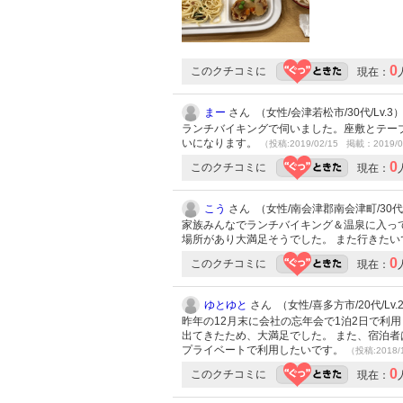
0
このクチコミに
現在：
まー
さん （女性/会津若松市/30代/Lv.3
ランチバイキングで伺いました。座敷とテー
いになります。
（投稿:2019/02/15 掲載：2019/0
0
このクチコミに
現在：
こう
さん （女性/南会津郡南会津町/30代/L
家族みんなでランチバイキング＆温泉に入っ
場所があり大満足そうでした。 また行きた
0
このクチコミに
現在：
ゆとゆと
さん （女性/喜多方市/20代/Lv.
昨年の12月末に会社の忘年会で1泊2日で利
出てきたため、大満足でした。 また、宿泊者
プライベートで利用したいです。
（投稿:2018/
0
このクチコミに
現在：