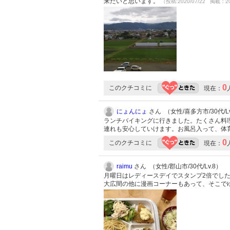
来たいと思います。
（投稿:2020/07/22 掲載：20
0
このクチコミに
現在：
にょんにょ
さん （女性/喜多方市/30代/Lv
ランチバイキングに行きました。たくさん料
連れも安心していけます。お風呂入って、体
0
このクチコミに
現在：
raimu
さん （女性/郡山市/30代/Lv.8）
月曜日はレディースデイでスタンプ2倍でした
大広間の他に漫画コーナーもあって、そこで