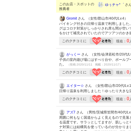
このお店・スポットの
ゆぅチャ*゜
さん
推薦者
Gromit
さん （女性/郡山市/40代/Lv.4）
バイキング付きの日帰り温泉で利用しました
グはコロナ対策がしっかりされ席も間が空い
をかけて補充されていたのでアツアツのかき
0
このクチコミに
現在：
がっくー
さん （女性/会津若松市/20代/Lv
子供の室内遊び場にはすべり台や、ボールプ
た。
（投稿:2020/11/11 掲載：2020/11/17）
0
このクチコミに
現在：
エイター☆
さん （女性/郡山市/20代/Lv.
日帰り温泉を利用しました！ゆったり大きな
0
このクチコミに
現在：
アズ7
さん （男性/茨城県笠間市/40代/Lv.
周囲に何もなく国道からよく見えるので見落
る温度です。サラッとしてますが、肌しっと
ナ対策には結構気を使っているのが分かりま