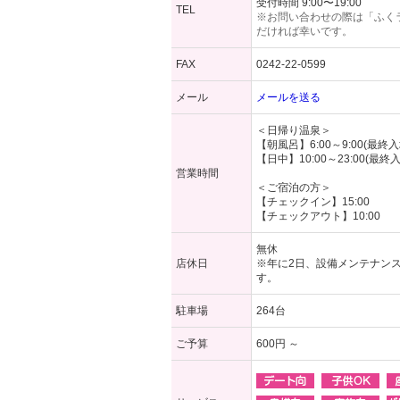
受付時間 9:00〜19:00
TEL
※お問い合わせの際は「ふく
だければ幸いです。
FAX
0242-22-0599
メール
メールを送る
＜日帰り温泉＞
【朝風呂】6:00～9:00(最終入場
【日中】10:00～23:00(最終入場
営業時間
＜ご宿泊の方＞
【チェックイン】15:00
【チェックアウト】10:00
無休
店休日
※年に2日、設備メンテナン
す。
駐車場
264台
ご予算
600円 ～