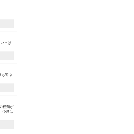
腹いっぱ
達も遊ぶ
の種類が
 今度は