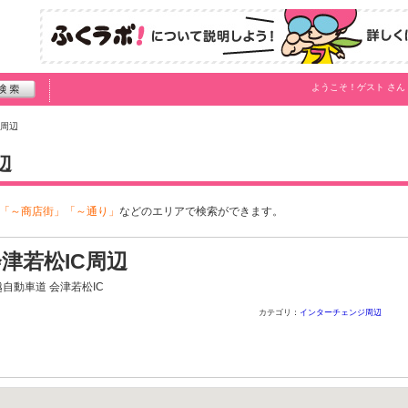
ようこそ！
ゲスト
さん
C周辺
辺
「～商店街」「～通り」
などのエリアで検索ができます。
津若松IC周辺
自動車道 会津若松IC
カテゴリ：
インターチェンジ周辺