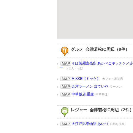
グルメ 会津若松IC周辺（9件）
そば製麺直売所 あかべこキッチン／
ー
うどん・そば
M!KKE【ミッケ】
カフェ・喫茶店
会津ラーメン ほていや
ラーメン
中華飯店 重慶
中華料理
レジャー 会津若松IC周辺（2件
大江戸温泉物語 あいづ
日帰り温泉