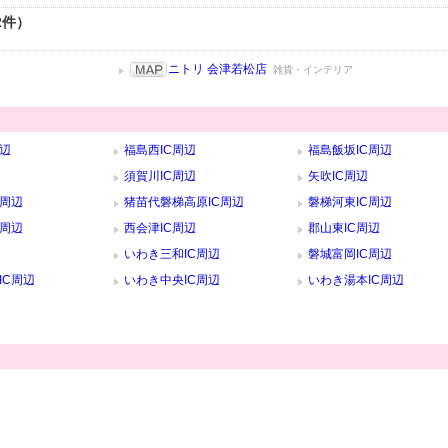
2件）
ニトリ 会津若松店
雑貨・インテリア
周辺
福島西IC周辺
福島飯坂IC周辺
須賀川IC周辺
矢吹IC周辺
C周辺
猪苗代磐梯高原IC周辺
磐梯河東IC周辺
C周辺
西会津IC周辺
郡山東IC周辺
いわき三和IC周辺
磐城富岡IC周辺
IC周辺
いわき中央IC周辺
いわき湯本IC周辺