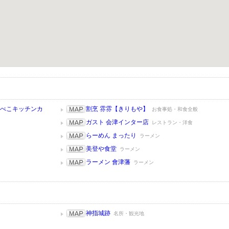
赤べこキッチンカ
割烹 雰雰【きりもや】
お食事処・和食全般
ガスト 会津インター店
レストラン・洋食
らーめん まったり
ラーメン
美登や食堂
ラーメン
ラーメン 會津藩
ラーメン
）
神指城跡
名所・観光地