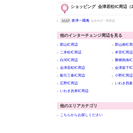
ショッピング 会津若松IC周辺（
會津一國庵
おみやげ・民芸品
他のインターチェンジ周辺を見る
郡山IC周辺
郡山南IC
二本松IC周辺
本宮IC周辺
白河IC周辺
磐梯熱海I
会津若松IC周辺
会津坂下I
船引三春IC周辺
小野IC周辺
広野IC周辺
いわき四倉
いわき勿来IC周辺
他のエリアカテゴリ
こちらからお探しください