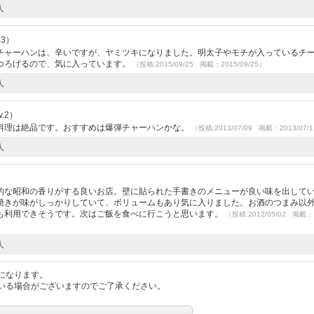
人
33）
チャーハンは、辛いですが、ヤミツキになりました。明太子やモチが入っているチ
つろげるので、気に入っています。
（投稿:2015/09/25 掲載：2015/09/25）
人
.2）
料理は絶品です。おすすめは爆弾チャーハンかな。
（投稿:2013/07/09 掲載：2013/07/
人
）
的な昭和の香りがする良いお店。壁に貼られた手書きのメニューが良い味を出して
焼きが味がしっかりしていて、ボリュームもあり気に入りました。お酒のつまみ以
も利用できそうです。次はご飯を食べに行こうと思います。
（投稿:2012/05/02 掲載：
人
になります。
いる場合がございますのでご了承ください。