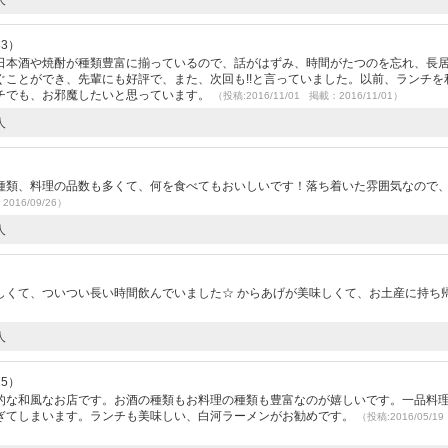
人
33）
日本酒や焼酎が種類豊富に揃っているので、話がはずみ、時間がたつのを忘れ、長
ことができ、先輩にも好評で、また、次回も!!と言っていました。以前、ランチを
チでも、お邪魔したいと思っています。
（投稿:2016/11/01 掲載：2016/11/01）
人
）
種類、料理の品数も多くて、何を食べてもおいしいです！落ち着いた雰囲気なので
2016/09/26）
人
しくて、ついつい長い時間飲んでいました☆ からあげが美味しくて、お土産に持ち
人
25）
的な和風なお店です。お酒の種類もお料理の種類も豊富なのが嬉しいです。一品料
ぎてしまいます。ランチも美味しい、白河ラーメンがお勧めです。
（投稿:2016/05/1