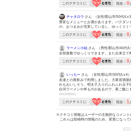
0
このクチコミに
現在：
チャタロウ
さん （女性/郡山市/50代/Lv.
豊富なメニューとお酒があります。バクダン
の、おつまみが充実しているし、ゆっくりく
0
このクチコミに
現在：
ラーメン小結
さん （男性/郡山市/40代/Lv
全部座敷でゆっくりできます。また出来立て
0
このクチコミに
現在：
いっちー
さん （女性/郡山市/30代/Lv.4
友達との夜飲みで利用しました。大衆居酒屋
れもおいしそう。明太子入りのふわふわ玉子
白河ラーメンや丼ものがあるので、夜ご飯に
2012/05/02）
1
このクチコミに
現在：
※クチコミ情報はユーザーの主観的なコメント
これらは投稿時の情報のため、変更になって