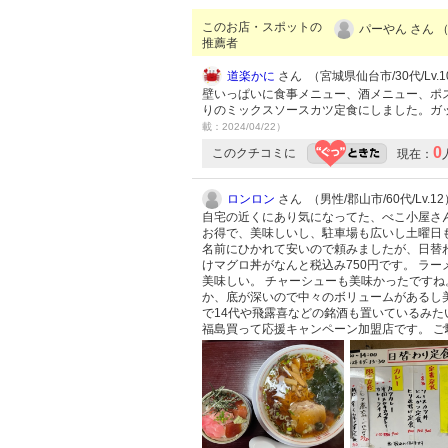
このお店・スポットの
パーやん さん （
推薦者
道楽かに
さん （宮城県仙台市/30代/Lv.1
壁いっぱいに食事メニュー、酒メニュー、ポ
りのミックスソースカツ定食にしました。ガ
載：2024/04/22）
0
このクチコミに
現在：
ロンロン
さん （男性/郡山市/60代/Lv.12
自宅の近くにあり気になってた、べこ小屋さ
お得で、美味しいし、駐車場も広いし土曜日
名前にひかれて安いので頼みましたが、日替
けマグロ丼がなんと税込み750円です。 ラ
美味しい。 チャーシューも美味かったですね
か、底が深いので中々のボリュームがあるし美
で14代や飛露喜などの銘酒も置いているみた
福島買って応援キャンペーン加盟店です。 