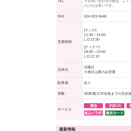
TEL
※お問い合わせの際は「ふく
だければ幸いです。
FAX
024-933-9446
[ランチ]
11:30～14:00
L.O 13:30
営業時間
[ディナー]
18:00～24:00
L.O 22:10
日曜日
店休日
※祝日は夜のみ営業
駐車場
あり
席数
38席(最大32名様までの完全
サービス
最新情報