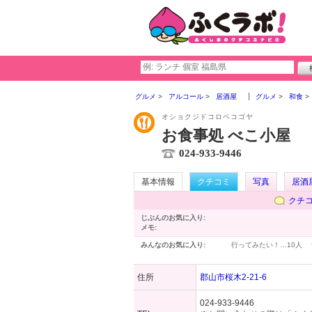
グルメ
アルコール
居酒屋
グルメ
和食
オショクジドコロベコゴヤ
お食事処 べこ小屋
024-933-9446
基本情報
クチコミ
写真
居酒
クチ
じぶんのお気に入り:
メモ:
みんなのお気に入り:
行ってみたい！…
10人
住所
郡山市桜木2-21-6
024-933-9446