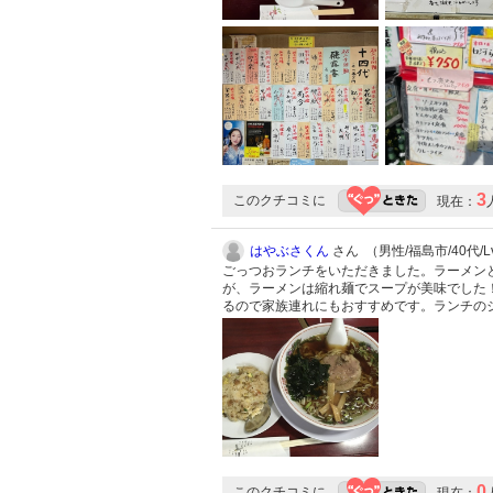
3
このクチコミに
現在：
はやぶさくん
さん （男性/福島市/40代/Lv
ごっつおランチをいただきました。ラーメン
が、ラーメンは縮れ麺でスープが美味でした
るので家族連れにもおすすめです。ランチのジュ
0
このクチコミに