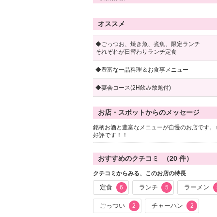
オススメ
◆ごっつお、焼き魚、煮魚、限定ランチ
それぞれが日替わりランチ定食
◆豊富な一品料理＆お食事メニュー
◆宴会コース(2H飲み放題付)
お店・スポットからのメッセージ
銘柄お酒と豊富なメニューが自慢のお店です。
好評です！！
おすすめのクチコミ （
20
件）
クチコミからみる、このお店の特長
定食
ランチ
ラーメン
6
5
ごっつい
チャーハン
2
2