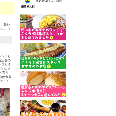
で日替わ
4/20 掲
ランチも
お定食の
トロと漬
からんで
と言う
類は豊富
、オール