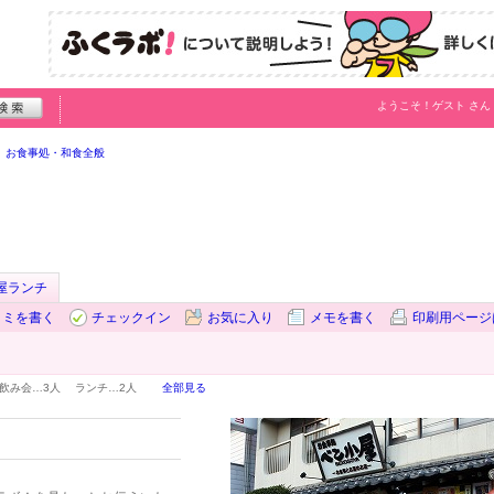
ようこそ！
ゲスト
さん
お食事処・和食全般
屋ランチ
コミを書く
チェックイン
お気に入り
メモを書く
印刷用ページ
飲み会…
3人
ランチ…
2人
全部見る