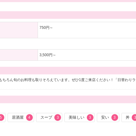
750円～
3,500円～
もちろん旬のお料理も取りそろえています。ぜひ1度ご来店ください！「日替わりラ
居酒屋
スープ
美味しい
安い
丼
5
4
3
3
3