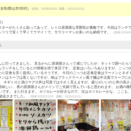
女性/郡山市/30代）
(投稿：2009/03/24 掲載：2010/12/13)
0）
スターがたくさん貼ってあって、レトロ居酒屋な雰囲気が素敵です。今回はランチ
ッツリで安くて早くてウマイ！で、サラリーマンが多いのも納得です。
（投稿:2024/0
人
）
んに行ってきました。 見るからに居酒屋さんって感じでしたが、ネットで調べたら
もランチをしているとの情報を得て来店です。 定食はいろいろありますが、ごっつ
わり定食を安く提供しているそうです。 今日のごっつお定食定食はラーメンとネギ
ーメンはスープは黒くないですが、味はブラックラーメン風で麺は中太面でスープに
。 ネギトロと漬けマグロ丼は写真では小さく見えますが、盛りがいいのと丼の高さ
味しい。 夜の居酒屋さんがメインでご夫婦で営んでいると思われます。 お酒の種
いです。 また行きます。 カツカレーが好きなので、次はカツカレーかな。 ここも
ご馳走さまでした。
（投稿:2022/11/10 掲載：2022/11/11）