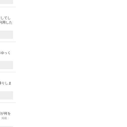
居してし
利用した
、ゆっく
帰りしま
理が何を
9 掲載：