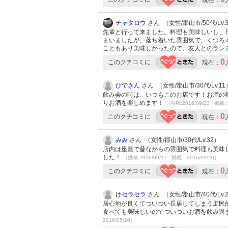
現在：
チャタロウ
さん （女性/郡山市/50代/Lv.
先輩と行って来ました。料理も美味しいし、
まいましたが、落ち着いた雰囲気で、くつろぐ
こともあり美味しかったので、友人とのラン
0
このクチコミに
現在：
ひでさん
さん （女性/郡山市/30代/Lv.11
飲み会の時は、いつもこのお店です！お酒の
りお酒を楽しめます！
（投稿:2016/09/23 掲載：
0
このクチコミに
現在：
みみ
さん （女性/郡山市/30代/Lv.32）
店内は座敷で昔ながらの雰囲気で料理も美味
した！
（投稿:2016/09/17 掲載：2016/09/20）
0
このクチコミに
現在：
けセラセラ
さん （女性/郡山市/40代/Lv.
居心地が良くてついつい長居してしまう庶民
食べても美味しいのでついついお酒を飲み過
2016/05/20）