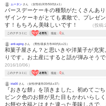
ムータン
さん （女性/白河市/50代/Lv.1）
バースデーケーキの種類がたくさんあり
ザインケーキがとても素敵で、プレゼ
す！もちろん美味しいです！
（投稿:2
0
このクチコミに
現在：
人
anti-aging
さん （男性/喜多方市/40代/Lv.21）
和菓子屋さん？と思いきや洋菓子が充実
りです。お土産にすると話が弾みそう
2016/10/06）
0
このクチコミに
現在：
人
iria00
さん （女性/伊達市/20代/Lv.37）
『おきな餅』を頂きました。初めてごち
ピンク色のお餅が見た目もかわいらしく
お餅や大福とはまた違った美味しさで、