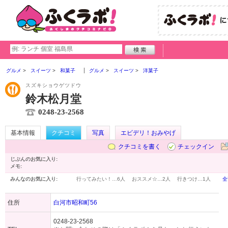
グルメ
スイーツ
和菓子
グルメ
スイーツ
洋菓子
スズキショウゲツドウ
鈴木松月堂
0248-23-2568
基本情報
クチコミ
写真
エビデリ！おみやげ
クチコミを書く
チェックイン
じぶんのお気に入り:
メモ:
みんなのお気に入り:
行ってみたい！…
6人
おススメ☆…
2人
行きつけ…
1人
全
住所
白河市昭和町56
0248-23-2568