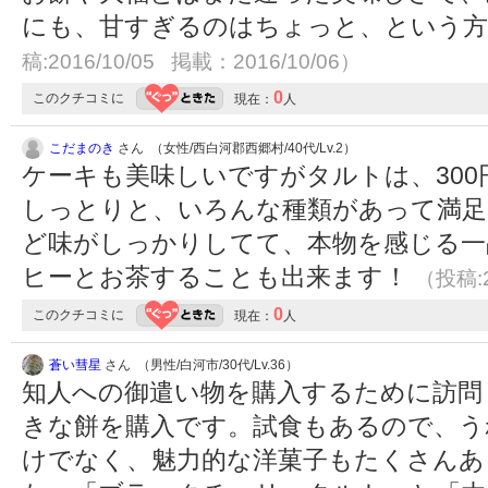
にも、甘すぎるのはちょっと、という
稿:2016/10/05 掲載：2016/10/06）
0
このクチコミに
現在：
人
こだまのき
さん （女性/西白河郡西郷村/40代/Lv.2）
ケーキも美味しいですがタルトは、30
しっとりと、いろんな種類があって満足
ど味がしっかりしてて、本物を感じる一
ヒーとお茶することも出来ます！
（投稿:2
0
このクチコミに
現在：
人
蒼い彗星
さん （男性/白河市/30代/Lv.36）
知人への御遣い物を購入するために訪問
きな餅を購入です。試食もあるので、う
けでなく、魅力的な洋菓子もたくさんあ