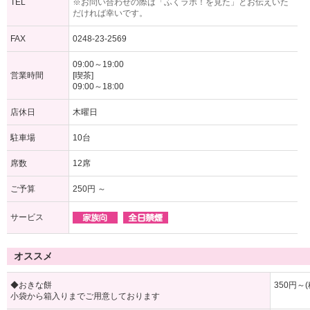
TEL
※お問い合わせの際は「ふくラボ！を見た」とお伝えいた
だければ幸いです。
FAX
0248-23-2569
09:00～19:00
営業時間
[喫茶]
09:00～18:00
店休日
木曜日
駐車場
10台
席数
12席
ご予算
250円 ～
サービス
オススメ
◆おきな餅
350円～(
小袋から箱入りまでご用意しております