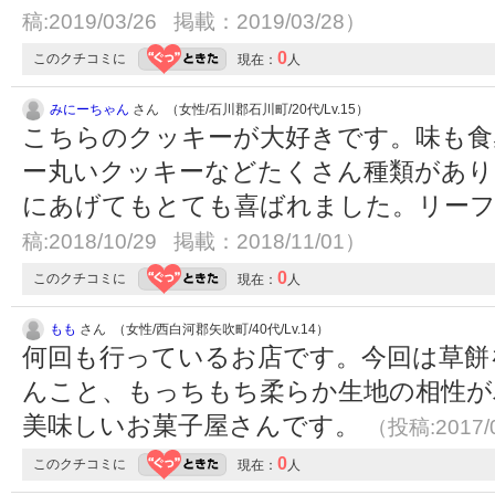
稿:2019/03/26 掲載：2019/03/28）
0
このクチコミに
現在：
人
みにーちゃん
さん （女性/石川郡石川町/20代/Lv.15）
こちらのクッキーが大好きです。味も食
ー丸いクッキーなどたくさん種類があり
にあげてもとても喜ばれました。リー
稿:2018/10/29 掲載：2018/11/01）
0
このクチコミに
現在：
人
もも
さん （女性/西白河郡矢吹町/40代/Lv.14）
何回も行っているお店です。今回は草餅
んこと、もっちもち柔らか生地の相性が
美味しいお菓子屋さんです。
（投稿:2017/
0
このクチコミに
現在：
人