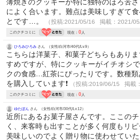
薄焼きのクッキーが特に独特のほろ苦さ
によく合います。難点は美味しすぎて食
とです…。
（投稿:2021/05/16 掲載：2021/05
0
このクチコミに
現在：
人
ひろみひろみ
さん （女性/白河市/40代/Lv.9）
こちらは洋菓子、和菓子どちらもありま
すめですが、特にクッキーがイチオシで
クの食感…紅茶にぴったりです。数種類
を購入しています❗️
（投稿:2019/06/15 掲載：
0
このクチコミに
現在：
人
ゆたぽん
さん （女性/白河市/30代/Lv.12）
近所にあるお菓子屋さんです。ここのチ
く、来客時も出すことが多く何度もリピ
美味しいのでよく贈り物に使わせてい