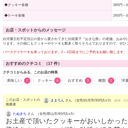
◆クッキー各種
360円～(
◆ケーキ各種
260円～(
お店・スポットからのメッセージ
白河藩主松平定信公の昔から愛されてきた伝統菓子『おきな餅』の老舗。おみや
ります。その他にもクッキーやケーキも数多く取りそろえておりますので、ぜひ
バースデイケーキを承っております。2～3日前までにご予約をお願い致します。
おすすめのクチコミ （
17
件）
クチコミからみる、このお店の特長
美味しい
クッキー
おすすめ
種類
洋
7
6
3
2
このお店・スポットの
ままろん
さん （女性/白河市/30代/Lv.3）
(投稿：201
推薦者
たぬきち
さん （女性/郡山市/40代/Lv.5）
お土産で頂いたクッキーがおいしかっ