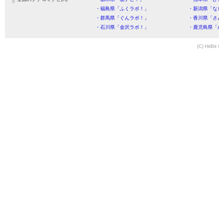
・福島県「ふくラボ！」
・新潟県「な
・群馬県「ぐんラボ！」
・香川県「さ
・石川県「金沢ラボ！」
・鹿児島県「
(C) HitBit