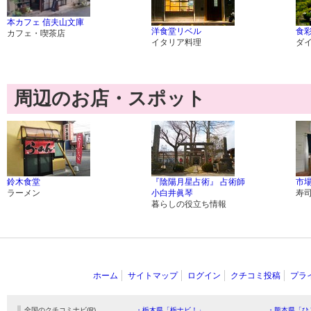
本カフェ 信夫山文庫
洋食堂リベル
食彩
カフェ・喫茶店
イタリア料理
ダ
周辺のお店・スポット
鈴木食堂
『陰陽月星占術』 占術師
市場
ラーメン
小白井眞琴
寿
暮らしの役立ち情報
ホーム
サイトマップ
ログイン
クチコミ投稿
プラ
全国のクチコミナビ(R)
・栃木県「栃ナビ！」
・熊本県「ひ