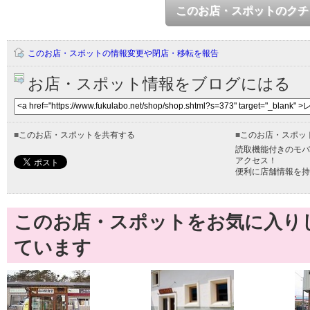
このお店・スポットのクチ
このお店・スポットの情報変更や閉店・移転を報告
お店・スポット情報をブログにはる
■
このお店・スポットを共有する
■
このお店・スポッ
読取機能付きのモバ
アクセス！
便利に店舗情報を持
このお店・スポットをお気に入り
ています