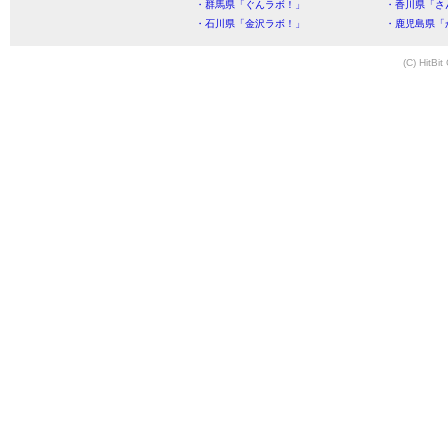
・群馬県「ぐんラボ！」
・香川県「さ
・石川県「金沢ラボ！」
・鹿児島県「
(C) HitBit