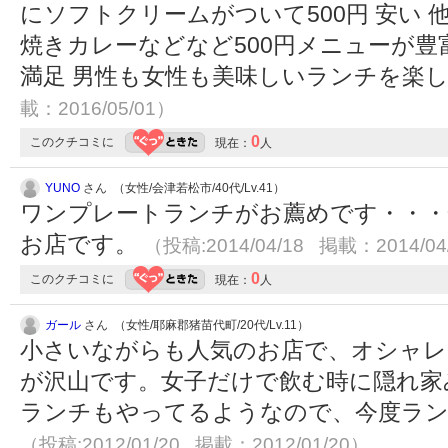
にソフトクリームがついて500円 安い
焼きカレーなどなど500円メニューが豊
満足 男性も女性も美味しいランチを楽
載：2016/05/01）
0
このクチコミに
現在：
人
YUNO
さん （女性/会津若松市/40代/Lv.41）
ワンプレートランチがお薦めです・・・
お店です。
（投稿:2014/04/18 掲載：2014/04
0
このクチコミに
現在：
人
ガール
さん （女性/耶麻郡猪苗代町/20代/Lv.11）
小さいながらも人気のお店で、オシャレ
が沢山です。女子だけで飲む時に隠れ家
ランチもやってるようなので、今度ラ
（投稿:2012/01/20 掲載：2012/01/20）