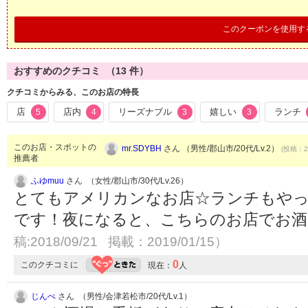
このクーポンを使用す
おすすめのクチコミ （
13
件）
クチコミからみる、このお店の特長
店
店内
リーズナブル
嬉しい
ランチ
5
4
3
3
このお店・スポットの
mr.SDYBH
さん （男性/郡山市/20代/Lv.2）
(投稿：20
推薦者
ふゆmuu
さん （女性/郡山市/30代/Lv.26）
とてもアメリカンなお店☆ランチもや
です！夜になると、こちらのお店でお
稿:2018/09/21 掲載：2019/01/15）
0
このクチコミに
現在：
人
じんぺ
さん （男性/会津若松市/20代/Lv.1）