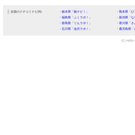
全国のクチコミナビ(R)
・栃木県「栃ナビ！」
・熊本県「ひ
・福島県「ふくラボ！」
・新潟県「な
・群馬県「ぐんラボ！」
・香川県「さ
・石川県「金沢ラボ！」
・鹿児島県「
(C) HitBit