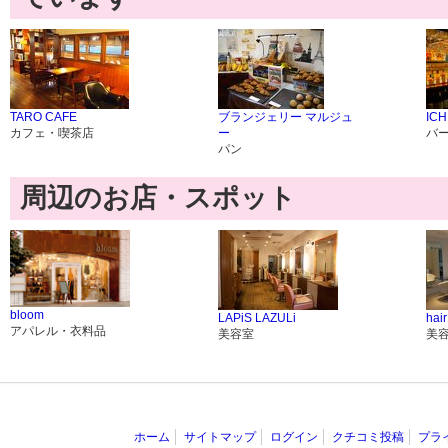
TARO CAFE
ブランジェリー マルジュ
IC
カフェ・喫茶店
ー
バ
パン
周辺のお店・スポット
bloom
LAPiS LAZULi
hair
アパレル・衣料品
美容室
美
ホーム
サイトマップ
ログイン
クチコミ投稿
プラ