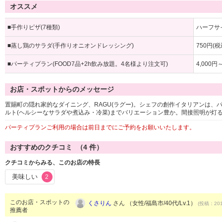
オススメ
■手作りピザ(7種類)
ハーフサイ
■蒸し鶏のサラダ(手作りオニオンドレッシング)
750円(税
■パーティプラン(FOOD7品+2h飲み放題。4名様より注文可)
4,000円
お店・スポットからのメッセージ
置賜町の隠れ家的なダイニング、RAGU(ラグー)。シェフの創作イタリアンは
ルト(ヘルシーなサラダや煮込み・冷菜)までバリエーション豊か。間接照明が灯
パーティプランご利用の場合は前日までにご予約をお願いいたします。
おすすめのクチコミ （
4
件）
クチコミからみる、このお店の特長
美味しい
2
このお店・スポットの
くさりん
さん （女性/福島市/40代/Lv.1）
(投稿：201
推薦者