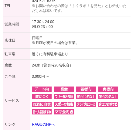
024-521-8375
TEL
※お問い合わせの際は「ふくラボ！を見た」とお伝えいた
だければ幸いです。
17:30～24:00
営業時間
※LO 23：00
日曜日
店休日
※月曜が祝日の場合は営業。
駐車場
近くに有料駐車場あり
席数
24席（貸切時20名収容）
ご予算
3,000円 ～
サービス
リンク
RAGUのHPへ