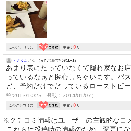
0
このクチコミに
現在：
人
くさりん
さん （女性/福島市/40代/Lv.1）
あまり表にたっていなくて隠れ家なお店
っているなぁと関心しちゃいます。パ
ど、予約だけでだしているローストビ
稿:2013/10/25 掲載：2014/01/07）
0
このクチコミに
現在：
人
※クチコミ情報はユーザーの主観的なコ
これらは投稿時の情報のため、変更に