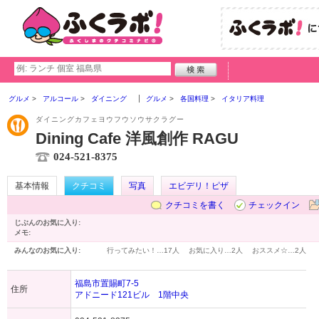
グルメ
アルコール
ダイニング
グルメ
各国料理
イタリア料理
ダイニングカフェヨウフウソウサクラグー
Dining Cafe 洋風創作 RAGU
024-521-8375
基本情報
クチコミ
写真
エビデリ！ピザ
クチコミを書く
チェックイン
じぶんのお気に入り:
メモ:
みんなのお気に入り:
行ってみたい！…
17人
お気に入り…
2人
おススメ☆…
2人
福島市置賜町7-5
住所
アドニード121ビル 1階中央