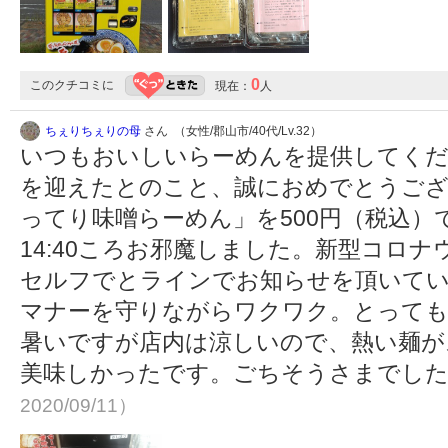
0
このクチコミに
現在：
人
ちぇりちぇりの母
さん （女性/郡山市/40代/Lv.32）
いつもおいしいらーめんを提供してくだ
を迎えたとのこと、誠におめでとうござ
ってり味噌らーめん」を500円（税込
14:40ころお邪魔しました。新型コロ
セルフでとラインでお知らせを頂いて
マナーを守りながらワクワク。とっても
暑いですが店内は涼しいので、熱い麺が
美味しかったです。ごちそうさまでし
2020/09/11）