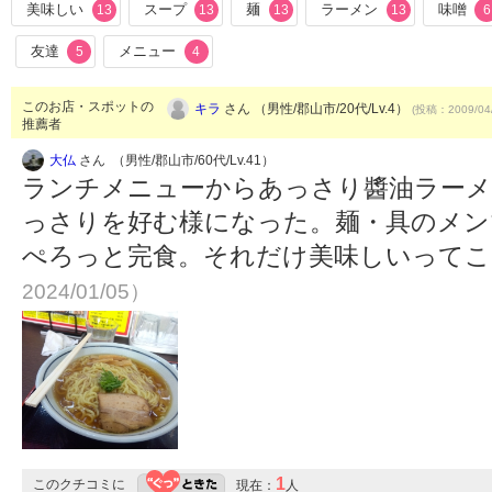
美味しい
スープ
麺
ラーメン
味噌
13
13
13
13
6
友達
メニュー
5
4
このお店・スポットの
キラ
さん （男性/郡山市/20代/Lv.4）
(投稿：2009/04
推薦者
大仏
さん （男性/郡山市/60代/Lv.41）
ランチメニューからあっさり醬油ラーメ
っさりを好む様になった。麺・具のメン
ぺろっと完食。それだけ美味しいって
2024/01/05）
1
このクチコミに
現在：
人