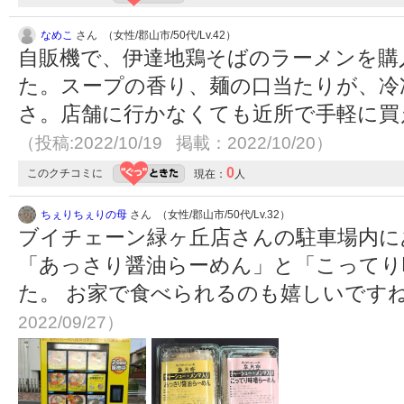
なめこ
さん （女性/郡山市/50代/Lv.42）
自販機で、伊達地鶏そばのラーメンを購
た。スープの香り、麺の口当たりが、冷
さ。店舗に行かなくても近所で手軽に買
（投稿:2022/10/19 掲載：2022/10/20）
0
このクチコミに
現在：
人
ちぇりちぇりの母
さん （女性/郡山市/50代/Lv.32）
ブイチェーン緑ヶ丘店さんの駐車場内に
「あっさり醤油らーめん」と「こってり
た。 お家で食べられるのも嬉しいです
2022/09/27）