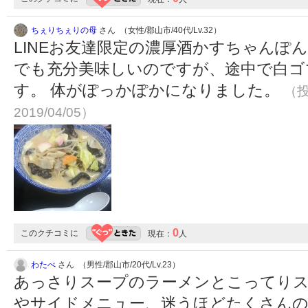
ちぇりちぇりの母
さん （女性/郡山市/40代/Lv.32）
LINEお友達限定の濃厚酒かすちゃんぽ
でも充分美味しいのですが、途中で白ゴ
す。 体がぽっかぽかになりました。
（投
2019/04/05）
0
このクチコミに
現在：
人
わたべ
さん （男性/郡山市/20代/Lv.23）
あっさりスープのラーメンとこってり
やサイドメニュー、迷うほどたくさんの