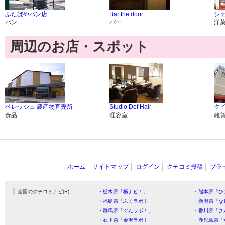
ふたばやパン店
Bar the door
シ
パン
バー
洋
周辺のお店・スポット
ベレッシュ 農産物直売所
Studio Def Hair
ク
食品
理容室
雑
ホーム
サイトマップ
ログイン
クチコミ投稿
プラ
全国のクチコミナビ(R)
・栃木県「栃ナビ！」
・熊本県「ひ
・福島県「ふくラボ！」
・新潟県「な
・群馬県「ぐんラボ！」
・香川県「さ
・石川県「金沢ラボ！」
・鹿児島県「