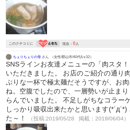
0
このクチコミに
現在：
人
ちぇりちぇりの母
さん （女性/郡山市/40代/Lv.32）
SNSラインお友達メニューの「肉スタ！
いただきました。 お店のご紹介の通り肉
ぷりな一杯で極太麺だそうですが、お肉
ね。空腹でしたので、一層勢いが止まり
らんでいました。 不足しがちなコラー
しっかり吸収出来たかと思います(*´д`*
た～！
（投稿:2019/05/28 掲載：2019/06/04）