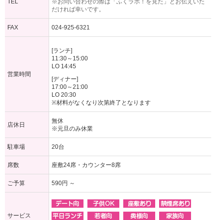
TEL
※お問い合わせの際は「ふくラボ！を見た」とお伝えいた
だければ幸いです。
FAX
024-925-6321
[ランチ]
11:30～15:00
LO 14:45
営業時間
[ディナー]
17:00～21:00
LO 20:30
※材料がなくなり次第終了となります
無休
店休日
※元旦のみ休業
駐車場
20台
席数
座敷24席・カウンター8席
ご予算
590円 ～
サービス