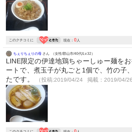
0
このクチコミに
現在：
人
ちぇりちぇりの母
さん （女性/郡山市/40代/Lv.32）
LINE限定の伊達地鶏ちゃーしゅー麺を
ートで、煮玉子が丸ごと1個で、竹の子
たです。
（投稿:2019/04/24 掲載：2019/04/2
0
このクチコミに
現在：
人