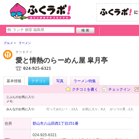
グルメ
ラーメン
サツキテイ
愛と情熱のらーめん屋 皐月亭
024-925-6321
基本情報
クチコミ
写真
ラーメン特集
クチコミを書く
チェックイン
じぶんのお気に入り:
メモ:
みんなのお気に入り:
行ってみたい！…
13人
お気に入り…
9人
がっつり系…
2人
住所
郡山市八山田西1丁目251番
024-925-6321