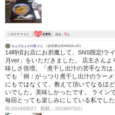
0
このクチコミに
現在：
人
ちぇりちぇりの母
さん （女性/郡山市/40代/Lv.32）
14時頃お店にお邪魔して、SNS限定!
月ver」をいただきました。 店主さん
味しさ倍増。「煮干し出汁の苦手な方は
でも「例：がっつり煮干し出汁のラーメ
にもではなくて、教えて頂いてなるほ
いでした。美味しかったです。 ライン
毎回とっても楽しみにしている私でした
稿:2019/06/27 掲載：2019/07/02）