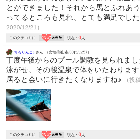
とができました！それから馬とふれあ
ってるところも見れ、とても満足でし
2020/12/21）
0
このクチコミに
現在：
人
ちろりんこ♪
さん （女性/郡山市/30代/Lv.57）
丁度午後からのプール調教を見られまし
泳がせ、その後温泉で体をいたわります
居ると会いに行きたくなりますね♪
（投稿:
0
このクチコミに
現在：
人