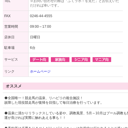
TEL
※お問い合わせの際は「ふくラボ！を見た」とお伝えいた
だければ幸いです。
FAX
0246-44-4555
営業時間
09:00～17:00
店休日
日曜日
駐車場
6台
サービス
リンク
ホームページ
オススメ
◆全国唯一！競走馬の温泉、リハビリの複合施設！
故障した現役競走馬が復帰を目指して毎日治療を行っています。
◆温泉に浸かりリラックスしている姿や、調教風景、5月～10月はプール調教も
運が良ければ実際に触れあえる事も！！