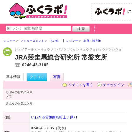
レジャー
アミューズメント
その他
レジャー
名所・観光地
ジェイアールエーキョウソウバソウゴウケンキュウジョジョウバンシショ
JRA競走馬総合研究所 常磐支所
0246-43-3185
基本情報
クチコミ
写真
クチコミを書く
チェックイン
じぶんのお気に入り:
メモ:
みんなのお気に入り:
住所
いわき市常磐白鳥町上ノ原71
0246-43-3185（代表）