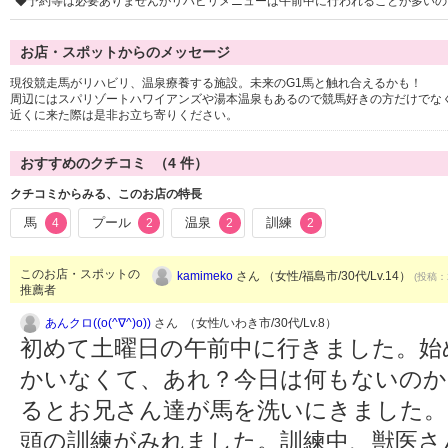
◆予約等は必要ありませんがリハビリメニューは午前中に行われることが多いの
お店・スポットからのメッセージ
現役競走馬がリハビリ、温泉療養する施設。未来のG1馬と触れ合えるかも！
周辺にはスパリゾートハワイアンズや湯本温泉もあるので競馬好きの方だけでな
近くに来た際は是非お立ち寄りください。
おすすめのクチコミ （
4
件）
クチコミからみる、このお店の特長
馬
プール
温泉
訓練
4
2
2
2
このお店・スポットの
kamimeko
さん （女性/福島市/30代/Lv.14）
(投稿：2
推薦者
あんクロ((o(^∇^)o))
さん （女性/いわき市/30代/Lv.8）
初めて土曜日の午前中に行きました。始
かいなくて、あれ？今日は何もないのか
るとお兄さん達が馬を洗いにきました。
頭の訓練がみれました。訓練中、獣医さ