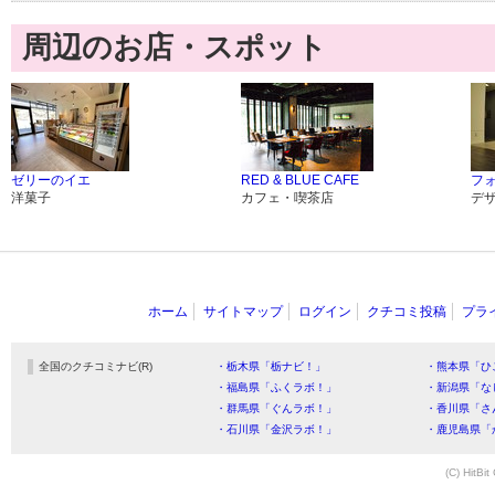
周辺のお店・スポット
ゼリーのイエ
RED & BLUE CAFE
フォ
洋菓子
カフェ・喫茶店
デ
ホーム
サイトマップ
ログイン
クチコミ投稿
プラ
全国のクチコミナビ(R)
・栃木県「栃ナビ！」
・熊本県「ひ
・福島県「ふくラボ！」
・新潟県「な
・群馬県「ぐんラボ！」
・香川県「さ
・石川県「金沢ラボ！」
・鹿児島県「
(C) HitBit