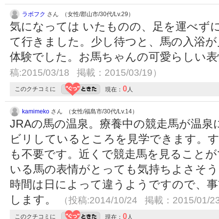
ラボフク
さん （女性/郡山市/30代/Lv.29）
気になっては いたものの、足を運べず
て行きました。少し待つと、馬の入浴が
体験でした。お馬ちゃんの可愛らしい
稿:2015/03/18 掲載：2015/03/19）
0
このクチコミに
現在：
人
kamimeko
さん （女性/福島市/30代/Lv.14）
JRAの馬の温泉。療養中の競走馬が温
ビリしているところを見学できます。す
も不要です。近くで競走馬を見ることが
いる馬の表情がとっても気持ちよさそう
時間は日によって違うようですので、事
します。
（投稿:2014/10/24 掲載：2015/01/2
0
このクチコミに
現在：
人