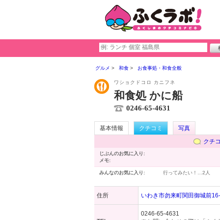
グルメ
和食
お食事処・和食全般
ワショクドコロ カニフネ
和食処 かに船
0246-65-4631
基本情報
クチコミ
写真
クチ
じぶんのお気に入り:
メモ:
みんなのお気に入り:
行ってみたい！…
2人
住所
いわき市勿来町関田御城前16-
0246-65-4631