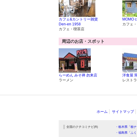
カフェ&カントリー雑貨
MOMO c
Den-en 1958
カフェ・
カフェ・喫茶店
周辺のお店・スポット
らーめん みそ禅 勿来店
洋食屋 
ラーメン
レストラ
ホーム
サイトマップ
全国のクチコミナビ(R)
・栃木県「栃ナ
・福島県「ふく