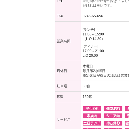
TEL
※お問い合わせの際は「ふく
だければ幸いです。
FAX
0246-65-6561
[ランチ]
11:00～15:00
（L.O 14:30）
営業時間
[ディナー]
17:00～21:00
L.O 20:00
木曜日
店休日
毎月第2水曜日
※定休日が祝日の場合は営業
駐車場
30台
席数
150席
サービス