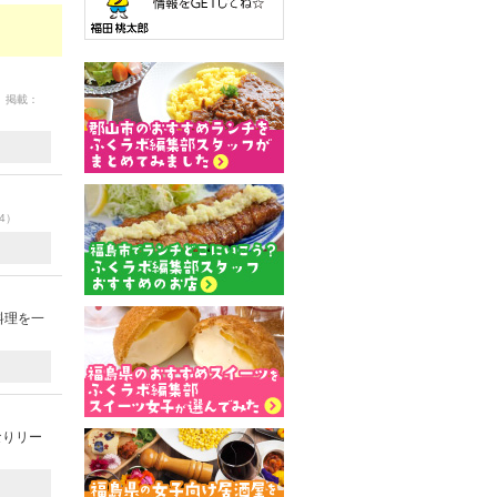
9 掲載：
24）
料理を一
なりリー