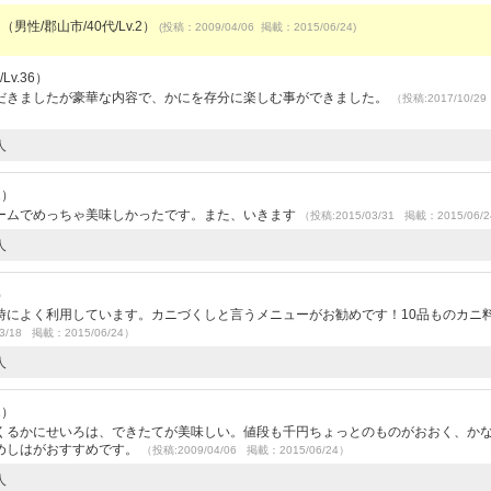
（男性/郡山市/40代/Lv.2）
(投稿：2009/04/06 掲載：2015/06/24)
v.36）
だきましたが豪華な内容で、かにを存分に楽しむ事ができました。
（投稿:2017/10/2
人
2）
ームでめっちゃ美味しかったです。また、いきます
（投稿:2015/03/31 掲載：2015/06/
人
）
時によく利用しています。カニづくしと言うメニューがお勧めです！10品ものカニ
3/18 掲載：2015/06/24）
人
2）
くるかにせいろは、できたてが美味しい。値段も千円ちょっとのものがおおく、か
めしはがおすすめです。
（投稿:2009/04/06 掲載：2015/06/24）
人