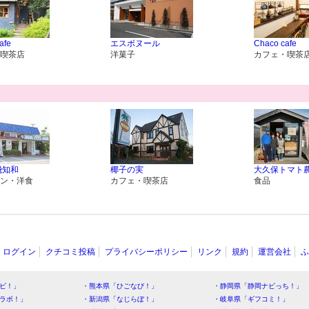
afe
エスボヌール
Chaco cafe
喫茶店
洋菓子
カフェ・喫茶
飛知和
椰子の実
大久保トマト
ン・洋食
カフェ・喫茶店
食品
ログイン
クチコミ投稿
プライバシーポリシー
リンク
規約
運営会社
ふ
ビ！」
・熊本県「ひごなび！」
・静岡県「静岡ナビっち！」
ラボ！」
・新潟県「なじらぼ！」
・岐阜県「ギフコミ！」