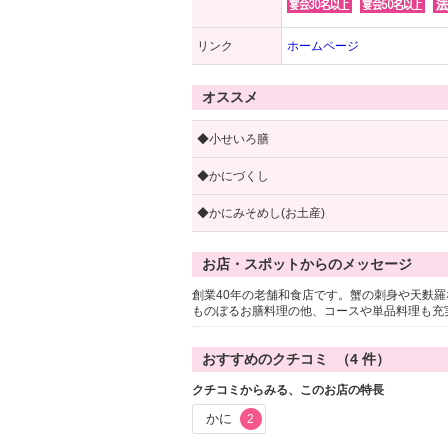
リンク
ホームページ
オススメ
◆小せいろ膳
◆かにづくし
◆かにみそめし(お土産)
お店・スポットからのメッセージ
創業40年の老舗和食店です。蟹の刺身や天麩
ものぼるお膳料理の他、コースや単品料理も充
おすすめのクチコミ （
4
件）
クチコミからみる、このお店の特長
かに
2