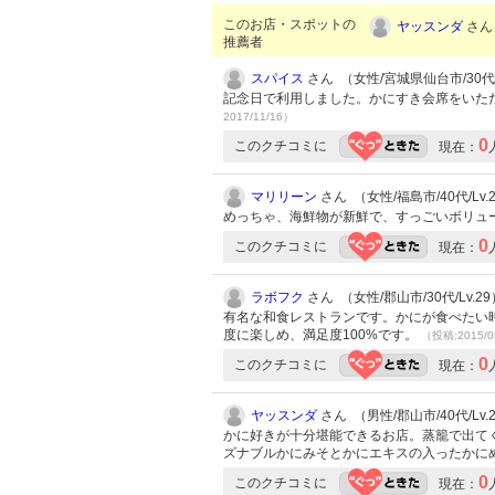
このお店・スポットの
ヤッスンダ
さん 
推薦者
スパイス
さん （女性/宮城県仙台市/30代/L
記念日で利用しました。かにすき会席をいた
2017/11/16）
0
このクチコミに
現在：
マリリーン
さん （女性/福島市/40代/Lv.
めっちゃ、海鮮物が新鮮で、すっごいボリュ
0
このクチコミに
現在：
ラボフク
さん （女性/郡山市/30代/Lv.29
有名な和食レストランです。かにが食べたい
度に楽しめ、満足度100%です。
（投稿:2015/0
0
このクチコミに
現在：
ヤッスンダ
さん （男性/郡山市/40代/Lv.
かに好きが十分堪能できるお店。蒸籠で出て
ズナブルかにみそとかにエキスの入ったかに
0
このクチコミに
現在：