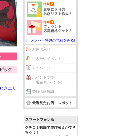
[→メンバー特典の詳細をみる]
お気に入り
る
行きたいイベント
マイページ
ピック
ポイント交換
（現在 0ポイント）
わきエリ
登録情報確認
最近見たお店・スポット
スマートフォン版
クチコミ数順で並び替えができ
ちゃう！