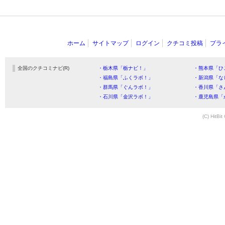
ホーム
サイトマップ
ログイン
クチコミ投稿
プラ
全国のクチコミナビ(R)
・栃木県「栃ナビ！」
・熊本県「ひ
・福島県「ふくラボ！」
・新潟県「な
・群馬県「ぐんラボ！」
・香川県「さ
・石川県「金沢ラボ！」
・鹿児島県「
(C) HitBit