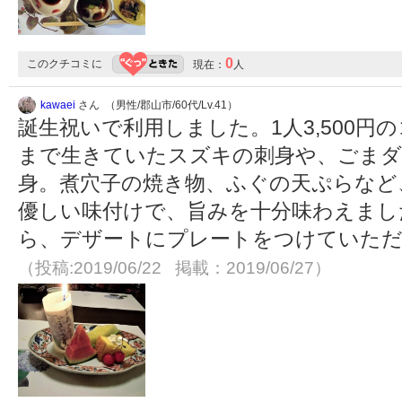
0
このクチコミに
現在：
人
kawaei
さん （男性/郡山市/60代/Lv.41）
誕生祝いで利用しました。1人3,500円
まで生きていたスズキの刺身や、ごまダ
身。煮穴子の焼き物、ふぐの天ぷらなど
優しい味付けで、旨みを十分味わえまし
ら、デザートにプレートをつけていただ
（投稿:2019/06/22 掲載：2019/06/27）