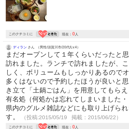
0
このクチコミに
現在：
人
ディラン
さん （男性/須賀川市/20代/Lv.4）
まだオープンして１年くらいだったと
訪れました。ランチで訪れましたが、こ
しく、ボリュームもしっかりあるので
多くはないので予約したほうが良いと思
き立て「土鍋ごはん」を用意してもらえ
有名処（何処かは忘れてしまいました・
県内のグルメ雑誌などにも取り上げられ
す。
（投稿:2015/05/19 掲載：2015/06/22）
0
このクチコミに
現在：
人