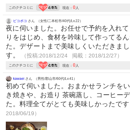
0
このクチコミに
現在：
人
ピコポコ
さん （女性/二本松市/40代/Lv.22）
夜に伺いました。お任せで予約を入れて
りをはじめ、食材を吟味して作ってるん
た。デザートまで美味しくいただきま
す。
（投稿:2018/12/24 掲載：2018/12/27）
0
このクチコミに
現在：
人
kawaei
さん （男性/郡山市/60代/Lv.41）
初めて伺いました。おまかせランチを
き焼きや、お造り 茶碗蒸し、コーヒーデザ
た。料理全てがとても美味しかったで
2018/06/19）