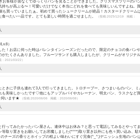
過ぎお客様が居なくてゆっくりパンを見ることができました。クリスマスツリーのパ
気持ちが高ぶる〜！可愛いだけでなく本当にどれを食べても美味しいんですよね。買
2個も買っていましたぁ。初めて買ったシュークリームが絶品！カスタードクリーム
た食べたい一品です。とても楽しい時間を過ごせました。
（投稿:2025/12/19 掲載：
人
Lv.8）
した！お店に伺った時はバレンタインシーズンだったので、限定のチョコの食パン
のがたくさんありました。フルーツサンドも購入しましたが、クリームがオリジナ
載：2021/03/22）
人
）
たときに子供も連れて3人で行ってきました。トロチーブー、さつまいものパン、ミ
れも美味しかったです♡他にもアップルパイやカレーナン、明太パン、ラスクなど
た伺います★
（投稿:2020/06/06 掲載：2020/06/08）
人
と行ってみたかったパン屋さん。連休中はお休み？と思って電話してみるとやって
等取り置きをお願いしてお邪魔しました(*^^*)取り置き以外にも色々買い込み、駐
のチーズの香りとホイップの程よい味わいにすぐ完食(^_^;)デニッシュ生地のパン