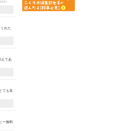
5/13）
てくれた
和えてあ
とても良
ヒー無料