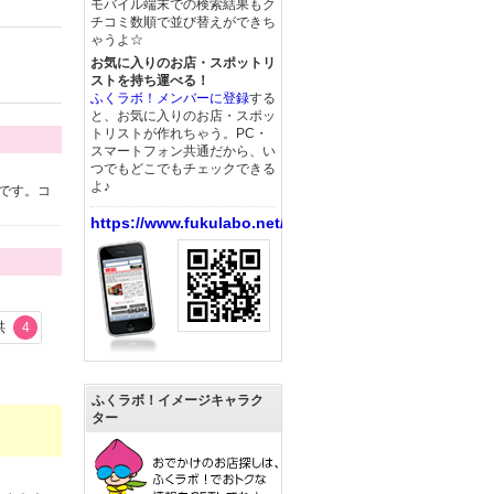
モバイル端末での検索結果もク
チコミ数順で並び替えができち
ゃうよ☆
お気に入りのお店・スポットリ
ストを持ち運べる！
ふくラボ！メンバーに登録
する
と、お気に入りのお店・スポッ
トリストが作れちゃう。PC・
スマートフォン共通だから、い
つでもどこでもチェックできる
よ♪
です。コ
https://www.fukulabo.net/
供
4
ふくラボ！イメージキャラク
ター