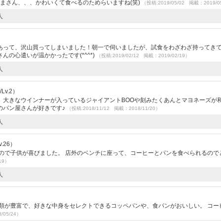
まさん、、、かわいくて食べるのためらいますね(笑)
（投稿:2019/05/02 掲載：2019/0
人
あって、沢山買ってしまいました！朝一で伺いましたが、試食をわざわざ持ってき
の心遣いが温かかったです(*^^*)
（投稿:2019/02/12 掲載：2019/02/19）
人
Lv.2）
。大きなウインナーが入っているジャイアントBOOや刻みたくあんとマヨネーズが
のパン屋さんが好きです♪
（投稿:2018/11/12 掲載：2018/11/20）
人
.26）
ので子供が喜びました。 店外のベンチに座って、コーヒーとパンを食べられるので
19）
人
類が豊富で、好きな中身をセレクトできるコッペパンや、食パンがおいしい。 コー
/05/24）