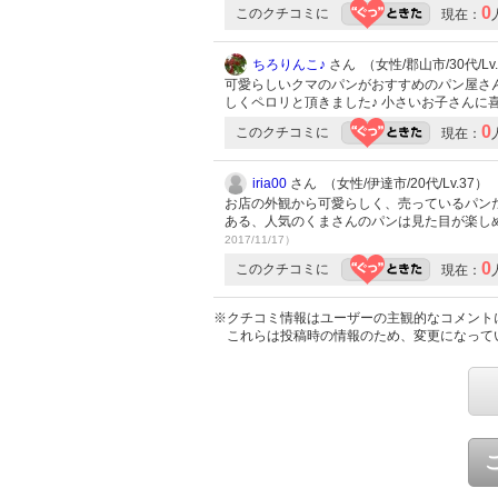
0
このクチコミに
現在：
ちろりんこ♪
さん （女性/郡山市/30代/Lv
可愛らしいクマのパンがおすすめのパン屋さん
しくペロリと頂きました♪ 小さいお子さんに
0
このクチコミに
現在：
iria00
さん （女性/伊達市/20代/Lv.37）
お店の外観から可愛らしく、売っているパン
ある、人気のくまさんのパンは見た目が楽し
2017/11/17）
0
このクチコミに
現在：
※クチコミ情報はユーザーの主観的なコメント
これらは投稿時の情報のため、変更になって