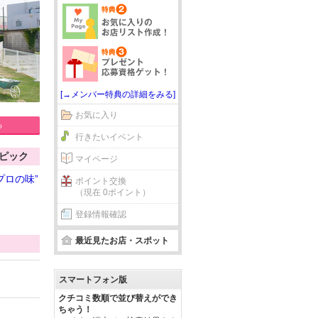
[→メンバー特典の詳細をみる]
お気に入り
る
行きたいイベント
ピック
マイページ
プロの味”
ポイント交換
（現在 0ポイント）
登録情報確認
最近見たお店・スポット
スマートフォン版
クチコミ数順で並び替えができ
ちゃう！