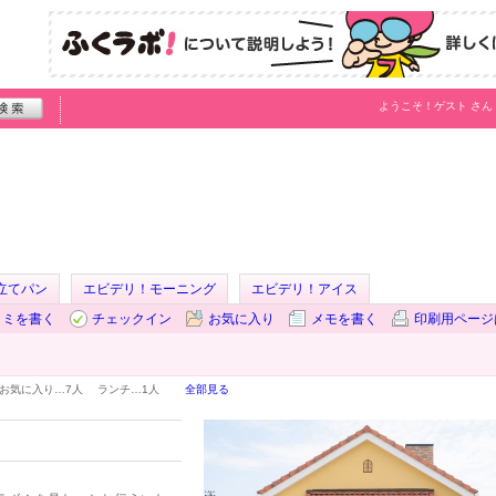
ようこそ！
ゲスト
さん
立てパン
エビデリ！モーニング
エビデリ！アイス
コミを書く
チェックイン
お気に入り
メモを書く
印刷用ページ
お気に入り…
7人
ランチ…
1人
全部見る