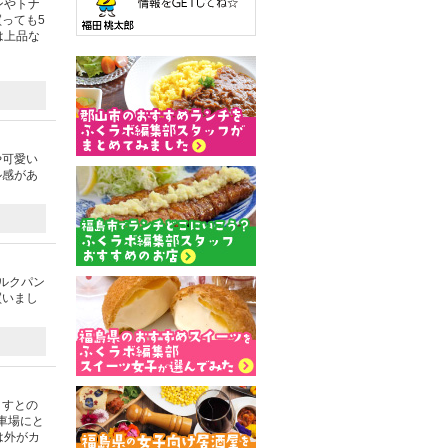
ンやトナ
っても5
は上品な
や可愛い
ル感があ
ルクパン
買いまし
ますとの
車場にと
は外がカ