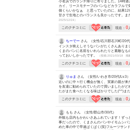
小名浜でのランチ帰りに寄りました。14時
カイ、リースモチーフのパンなどカラフルで
個くらいかなぁ と思っていたのに、結果1
甘さで生地とのバランスも良かったです。ま
2025/12/24）
0
このクチコミに
現在：
ちーでー
さん （女性/石川郡石川町/20代/
インスタ映えしそうなパンがたくさんありま
くまのパンに名前をいれられたりと素敵なも
っておいしかったです。
（投稿:2021/03/18 掲
0
このクチコミに
現在：
りゅま
さん （女性/いわき市/20代/Lv.3
近いのに中々行く機会が無く、実家の親が来
を友達に勧められていたので買いましたがど
たがまた食べたくなる味ばかりでした(^^)ま
0
このクチコミに
現在：
もも さん （女性/郡山市/30代）
外観も店内もかわいさあふれています！ずっ
事だったので、くまさんのパンやイモムシパン
めた車の中で早速ぱくぱく(笑)フルーツサンド