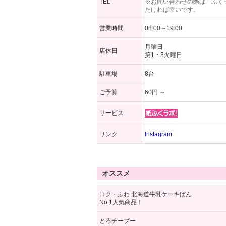
TEL
※お問い合わせの際は「ふく
だければ幸いです。
営業時間
08:00～19:00
月曜日
店休日
第1・3火曜日
駐車場
8台
ご予算
60円 ～
サービス
リンク
Instagram
オススメ
コク・ふわ 北海道牛乳ケーキぱん
No.1人気商品！
とろチーブー