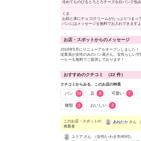
冷めてものびるとろとろチーズを白パンで包み
くま
お顔と体にチョコ/クリームがたっぷりつまっ
パンにはメッセージを無料でお入れできますよ
お店・スポットからのメッセージ
2016年5月にリニューアルオープンしました！
従業員が女性のみのパン屋さん。女性らしい可
ーヒーも無料でご提供しております！
おすすめのクチコミ （
22
件）
クチコミからみる、このお店の特長
パン
店
可愛い
24
8
7
種類
おいしい
3
3
このお店・スポットの
あねたか
さん （
推薦者
ユリア さん （女性/いわき市/40代）