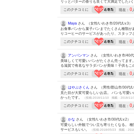
リッとバターの香りも良くて大満足でした♪く
0
このクチコミに
現在：
Maya
さん （女性/いわき市/20代/Lv.3）
お食事パンから菓子パンまでたくさん種類が
りコーヒーのサービスがあったり、スタッフさん
0
このクチコミに
現在：
アンパンマン
さん （女性/いわき市/40代/
美味しくて可愛いパンがたくさん売ってます
る滋賀で有名なサラダパンが美味！子供もこ
0
このクチコミに
現在：
はやぶさくん
さん （男性/郡山市/30代/Lv
見た目が大変可愛らしいお店。 パンも可愛い
かったです。
（投稿:2018/11/10 掲載：2018/11/
0
このクチコミに
現在：
かな
さん （女性/いわき市/30代/Lv.2）
可愛らしい外観でつい立ち寄りたくなる。 種
サービスもいい。
（投稿:2018/05/23 掲載：2018