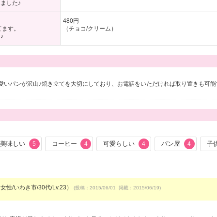
ました♪
480円
てます。
（チョコ/クリーム）
♪
愛いパンが沢山♪焼き立てを大切にしており、お電話をいただければ取り置きも可能
美味しい
コーヒー
可愛らしい
パン屋
子
5
4
4
4
女性/いわき市/30代/Lv.23）
(投稿：2015/06/01 掲載：2015/06/19)