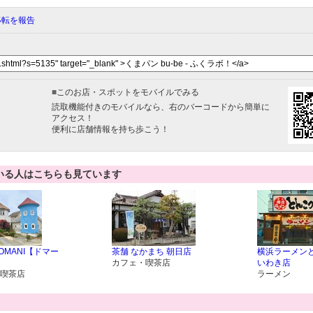
移転を報告
■
このお店・スポットをモバイルでみる
読取機能付きのモバイルなら、右のバーコードから簡単に
アクセス！
便利に店舗情報を持ち歩こう！
いる人はこちらも見ています
OMANI【ドマー
茶舗 なかまち 朝日店
横浜ラーメン
カフェ・喫茶店
いわき店
喫茶店
ラーメン