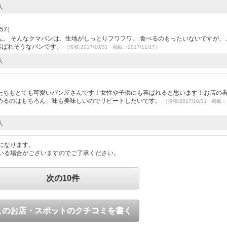
人
.57）
。 そんなクマパンは、生地がしっとりフワフワ。 食べるのもったいないですが、
喜ばれそうなパンです。
（投稿:2017/10/31 掲載：2017/11/17）
人
たちもとても可愛いパン屋さんです！女性や子供にも喜ばれると思います！お店の
めるのはもちろん、味も美味しいのでリピートしたいです。
（投稿:2017/10/31 掲載：
人
になります。
いる場合がございますのでご了承ください。
次の10件
このお店・スポットのクチコミを書く