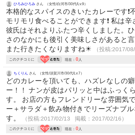
ひろみひろみ
さん （女性/白河市/30代/Lv.9）
本格的なスパイスのきいたカレーです❗
モリモリ食べることができます❗ 私は
彼氏はそれよりふたつ辛くしました。ひ
さのなかにも後引く美味しさがあると言
また行きたくなりますね☀
（投稿:2017/08
0
このクチコミに
現在：
人
ちくりん
さん （女性/須賀川市/30代/Lv.7）
どのカレーを頂いても、ハズレなしの
ー！！ ナンが皮はパリッと中はふっく
す。 お店の方もフレンドリーな雰囲気
ー＋サラダ＋飲み物付きでリーズナブル
す。
（投稿:2017/02/13 掲載：2017/02/16）
0
このクチコミに
現在：
人