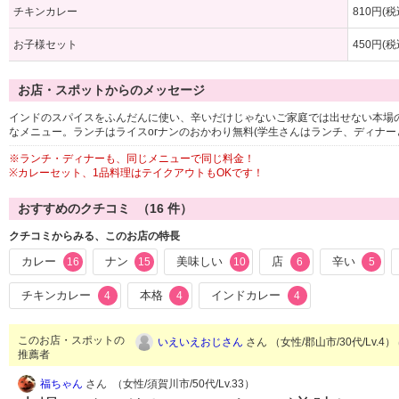
チキンカレー
810円(税
お子様セット
450円(税
お店・スポットからのメッセージ
インドのスパイスをふんだんに使い、辛いだけじゃないご家庭では出せない本場
なメニュー。ランチはライスorナンのおかわり無料(学生さんはランチ、ディナー
※ランチ・ディナーも、同じメニューで同じ料金！
※カレーセット、1品料理はテイクアウトもOKです！
おすすめのクチコミ （
16
件）
クチコミからみる、このお店の特長
カレー
ナン
美味しい
店
辛い
16
15
10
6
5
チキンカレー
本格
インドカレー
4
4
4
このお店・スポットの
いえいえおじさん
さん （女性/郡山市/30代/Lv.4）
推薦者
福ちゃん
さん （女性/須賀川市/50代/Lv.33）