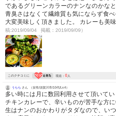
であるグリーンカラーのナンなのかなと
青臭さはなくて繊維質も気にならず食べ
大変美味しく頂きました。 カレーも美
稿:2019/09/04 掲載：2019/09/09）
0
このクチコミに
現在：
人
うらら
さん （女性/須賀川市/10代/Lv.4）
多い時には月に数回利用させて頂いてい
チキンカレーで、辛いものが苦手な方に
生はナンのおかわりがタダなので、い