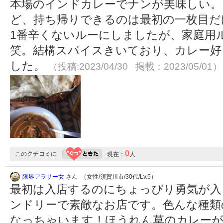
本場のインドカレーでナンが美味しい。
ど、持ち帰りできるのは最初の一枚目だ
1番辛くないルーにしましたが、家庭用
笑。結構スパイスきいており、カレー好
した。
（投稿:2023/04/30 掲載：2023/05/01）
0
このクチコミに
現在：
人
限界アラサー女
さん （女性/須賀川市/30代/Lv.5）
最初は入店するのにちょっぴり勇気が入
ンドリーで素敵なお店です。色んな種類
なっちゃいます！ほうれん草のカレーが