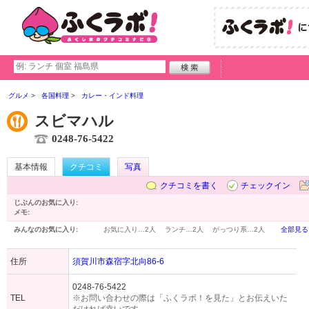
グルメ
各国料理
カレー・インド料理
スビマハル
0248-76-5422
基本情報
クチコミ
写真
クチコミを書く
チェックイン
じぶんのお気に入り:
メモ:
みんなのお気に入り:
お気に入り…
2人
ランチ…
2人
がっつり系…
2人
全部見る
住所
須賀川市森宿字北向86-6
0248-76-5422
TEL
※お問い合わせの際は「ふくラボ！を見た」とお伝えいた