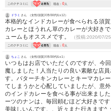
0
このクチコミに
現在：
人
ドラミ
さん （女性/須賀川市/30代/Lv.12）
本格的なインドカレーが食べられる須賀
カレーとほうれん草のカレーが大好きで
ュームもオススメです。
（投稿:2020/07/2
0
このクチコミに
現在：
人
ちょこ
さん （女性/須賀川市/30代/Lv.1）
いつもはお店でいただくのですが、今
魔しました！人当たりの良い素敵な店員
す。バターチキンカレーとキーマカレー
てしまうかと心配していましたが、意外
のインドカレーを食べる事が出来ました
ーツのナンは、毎回頼むほど大好きです
美味しいんです、、近々また行きます^_