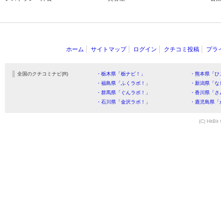
ホーム
サイトマップ
ログイン
クチコミ投稿
プラ
全国のクチコミナビ(R)
・栃木県「栃ナビ！」
・熊本県「ひ
・福島県「ふくラボ！」
・新潟県「な
・群馬県「ぐんラボ！」
・香川県「さ
・石川県「金沢ラボ！」
・鹿児島県「
(C) HitBit