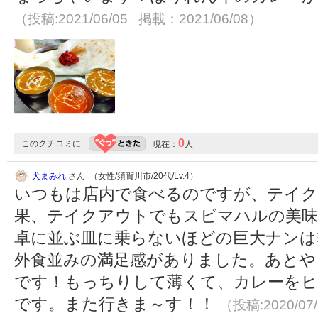
（投稿:2021/06/05 掲載：2021/06/08）
0
このクチコミに
現在：
人
犬まみれ
さん （女性/須賀川市/20代/Lv.4）
いつもは店内で食べるのですが、テイク
果、テイクアウトでもスビマハルの美味
卓に並ぶ皿に乗らないほどの巨大ナンは
外食並みの満足感がありました。あとや
です！もっちりして薄くて、カレーをヒ
です。また行きま～す！！
（投稿:2020/07