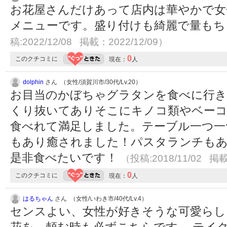
お花屋さんだけあって店内は華やかで女
メニューです。盛り付けも綺麗で量も
稿:2022/12/08 掲載：2022/12/09）
0
このクチコミに
現在：
人
dolphin
さん （女性/須賀川市/30代/Lv.20）
お目当のかぼちゃグラタンを食べに行き
くり抜いてありそこにキノコ類やベー
食べれて満足しました。テーブル一つ一
もあり癒されました！パスタランチもあ
是非食べたいです！
（投稿:2018/11/02 掲載
0
このクチコミに
現在：
人
はるちゃん
さん （女性/いわき市/40代/Lv.4）
センスよい、女性が好きそうな可愛らし