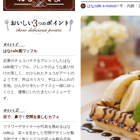
はなcafe a noeud
/ 平・内郷・
はなcafe風ワッフル
定番のチョコバナナをアレンジしたはな
cafe風ワッフル。フレンチのような盛り付
けが美しく、かけられたチョコがアートの
ようです。外はカリカリ、中はふわふわの
生地。ひんやり冷たいアイスと一緒にゆっ
くりと、優雅にいただきたいメニューで
す。
目で、鼻で！空間を楽しむカフェ
フラワーデザイナーが代表を務めるはな
cafeは、花々を生かした空間デザインが魅
力的です！色とりどりの花々を飾る店内