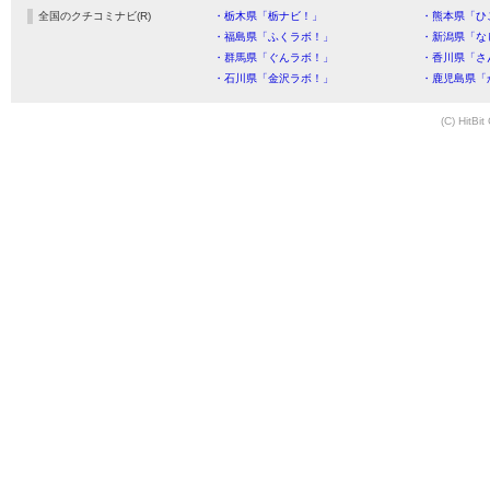
全国のクチコミナビ(R)
・栃木県「栃ナビ！」
・熊本県「ひ
・福島県「ふくラボ！」
・新潟県「な
・群馬県「ぐんラボ！」
・香川県「さ
・石川県「金沢ラボ！」
・鹿児島県「
(C) HitBit