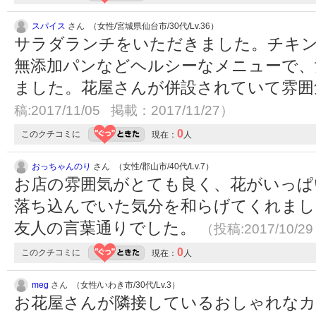
スパイス
さん （女性/宮城県仙台市/30代/Lv.36）
サラダランチをいただきました。チキ
無添加パンなどヘルシーなメニューで、
ました。花屋さんが併設されていて雰
稿:2017/11/05 掲載：2017/11/27）
0
このクチコミに
現在：
人
おっちゃんのり
さん （女性/郡山市/40代/Lv.7）
お店の雰囲気がとても良く、花がいっぱ
落ち込んでいた気分を和らげてくれまし
友人の言葉通りでした。
（投稿:2017/10/2
0
このクチコミに
現在：
人
meg
さん （女性/いわき市/30代/Lv.3）
お花屋さんが隣接しているおしゃれなカ