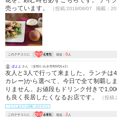
花を、頼む時も必ずこちらです。 テイ
売っています。
（投稿:2018/08/07 掲載：201
0
このクチコミに
現在：
人
ぽよよ
さん （女性/いわき市/60代/Lv.2）
友人と3人で行って来ました。ランチは4
カレー)から選べて、今日で全て制覇し
りません。お値段もドリンク付きで1,0
も良く長居したくなるお店です。
（投稿:2
「ふくしまカフェ日和」のクチコミ
2
このクチコミに
現在：
人