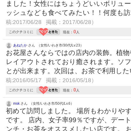
ました！女性にはちょうどいいボリューム
ッシュなども食べてみたい！！何度も訪
稿:2017/06/28 掲載：2017/06/28）
0
このクチコミに
現在：
人
あねたか
さん （女性/いわき市/30代/Lv.23）
お花屋さんならではの店内の装飾。植物
レイアウトされており癒されます。ソ
とが出来ます。次回は、お茶で利用し
稿:2016/05/17 掲載：2016/05/18）
0
このクチコミに
現在：
人
msk
さん （女性/いわき市/50代/Lv.6）
初めて訪問しました。 場所もわかりや
です。 店内、女子率99％ですが、デー
ンチ・お茶をオススメしたい店です。 